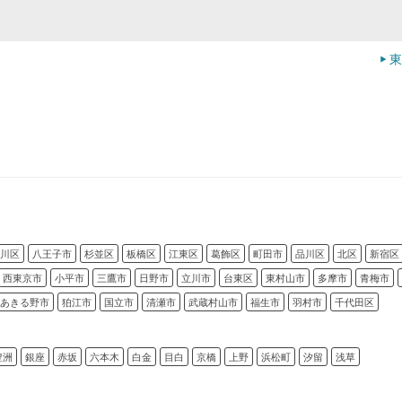
東
川区
八王子市
杉並区
板橋区
江東区
葛飾区
町田市
品川区
北区
新宿区
西東京市
小平市
三鷹市
日野市
立川市
台東区
東村山市
多摩市
青梅市
あきる野市
狛江市
国立市
清瀬市
武蔵村山市
福生市
羽村市
千代田区
豊洲
銀座
赤坂
六本木
白金
目白
京橋
上野
浜松町
汐留
浅草