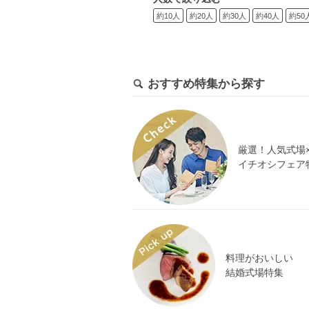
約10人
約20人
約30人
約40人
約50
おすすめ特集から探す
厳選！人気式場
イチオシフェア
料理がおいしい
結婚式場特集