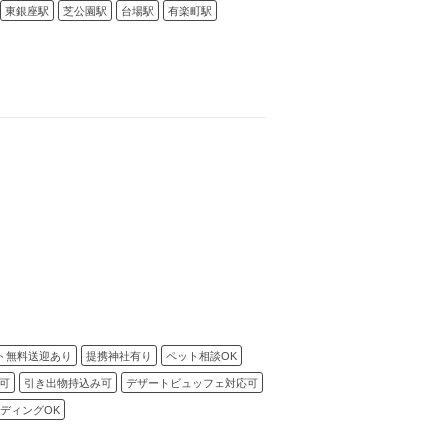
東銀座駅
芝公園駅
台場駅
有楽町駅
ト無料送迎あり
提携神社有り
ペット相談OK
可
引き出物持込み可
デザートビュッフェ対応可
ディングOK