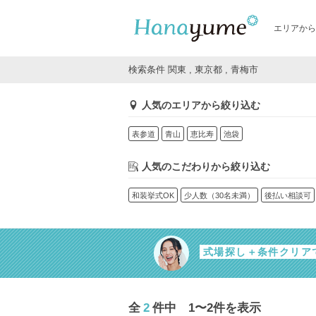
エリアから
検索条件 関東 , 東京都 , 青梅市
人気のエリアから絞り込む
表参道
青山
恵比寿
池袋
人気のこだわりから絞り込む
和装挙式OK
少人数（30名未満）
後払い相談可
式場探し＋条件クリア
全
2
件中 1〜2件を表示