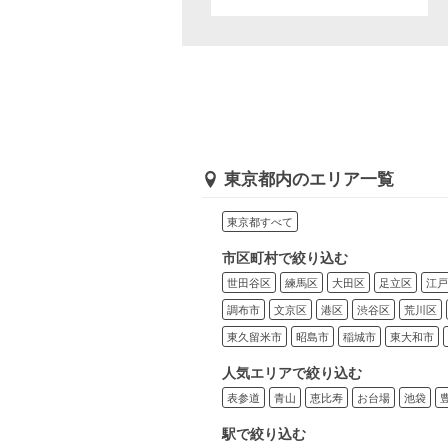
東京都内のエリア一覧
東京都すべて
市区町村で絞り込む
世田谷区
練馬区
大田区
足立区
江戸
調布市
文京区
港区
渋谷区
荒川区
東久留米市
昭島市
稲城市
東大和市
人気エリアで絞り込む
表参道
青山
恵比寿
お台場
池袋
駅で絞り込む