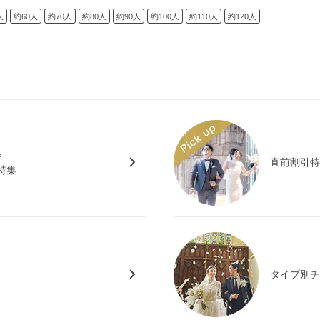
人
約60人
約70人
約80人
約90人
約100人
約110人
約120人
×
直前割引
特集
タイプ別