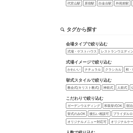
代官山駅
原宿駅
白金台駅
外苑前駅
タグから探す
会場タイプで絞り込む
式場・ゲストハウス
レストランウエディ
式場イメージで絞り込む
かわいい
ナチュラル
クラシカル
和・
挙式スタイルで絞り込む
教会式(キリスト教式)
神前式
人前式
こだわりで絞り込む
ガーデンウエディング
和装挙式OK
宿泊
挙式のみOK
後払い相談可
ブライダルロ
オリジナルメニュー対応可
オリジナルケ
人数で絞り込む