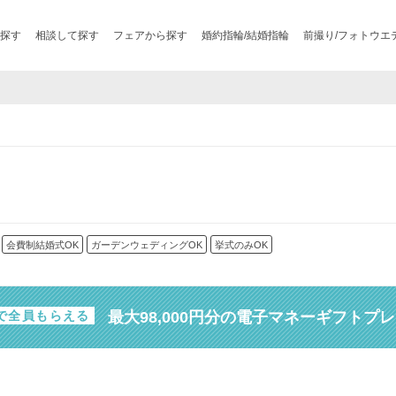
探す
相談して探す
フェアから探す
婚約指輪/結婚指輪
前撮り/フォトウエ
会費制結婚式OK
ガーデンウェディングOK
挙式のみOK
最大98,000円分の電子マネーギフトプ
で全員もらえる