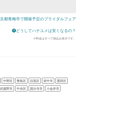
京都青梅市で開催予定のブライダルフェア
どうしてハナユメは安くなるの？
※料金はすべて税込み表示です。
中野区
豊島区
目黒区
府中市
墨田区
武蔵野市
中央区
国分寺市
小金井市