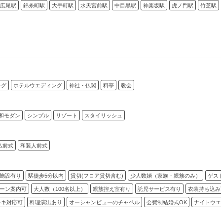
広尾駅
錦糸町駅
大手町駅
水天宮前駅
中目黒駅
神楽坂駅
虎ノ門駅
竹芝駅
ング
ホテルウエディング
神社・仏閣
料亭
教会
和モダン
シンプル
リゾート
スタイリッシュ
仏前式
和装人前式
施設有り
駅徒歩5分以内
貸切(フロア貸切含む)
少人数婚（家族・親族のみ）
ゲス
ーン案内可
大人数（100名以上）
親族控え室有り
託児サービス有り
衣装持ち込み
ーキ対応可
料理演出あり
オーシャンビューのチャペル
会費制結婚式OK
ナイトウエ