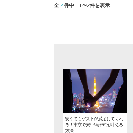
全
2
件中 1〜2件を表示
安くてもゲストが満足してくれ
る！東京で安い結婚式を叶える
方法