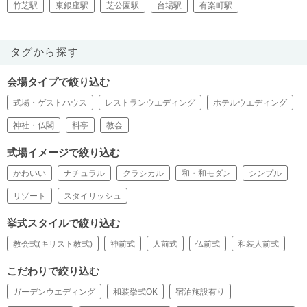
竹芝駅
東銀座駅
芝公園駅
台場駅
有楽町駅
タグから探す
会場タイプで絞り込む
式場・ゲストハウス
レストランウエディング
ホテルウエディング
神社・仏閣
料亭
教会
式場イメージで絞り込む
かわいい
ナチュラル
クラシカル
和・和モダン
シンプル
リゾート
スタイリッシュ
挙式スタイルで絞り込む
教会式(キリスト教式)
神前式
人前式
仏前式
和装人前式
こだわりで絞り込む
ガーデンウエディング
和装挙式OK
宿泊施設有り