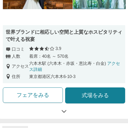
世界ブランドに相応しい空間と上質なホスピタリティ
で叶える祝宴
3.9
口コミ
口コミ評価
人数
着席：40名 ～ 570名
六本木駅 (六本木・赤坂・恵比寿・白金)
アクセ
アクセス
ス詳細
住所
東京都港区六本木6-10-3
フェアをみる
式場をみる