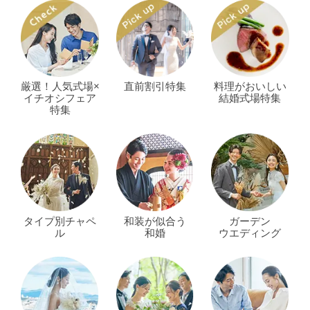
厳選！人気式場×
直前割引特集
料理がおいしい
イチオシフェア
結婚式場特集
特集
タイプ別チャペ
和装が似合う
ガーデン
ル
和婚
ウエディング