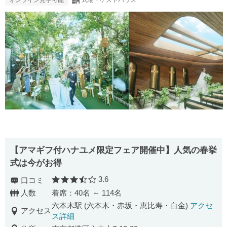
【アマギフ付ハナユメ限定フェア開催中】人気の春挙
式は今がお得
3.6
口コミ
口コミ評価
人数
着席：40名 ～ 114名
六本木駅 (六本木・赤坂・恵比寿・白金)
アクセ
アクセス
ス詳細