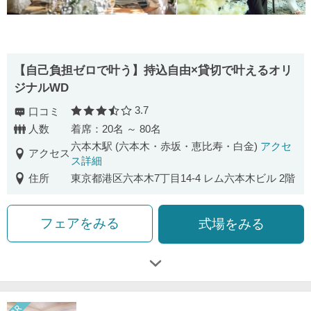
【自己負担ゼロで叶う】持込自由×貸切で叶えるオリ
ジナルWD
3.7
口コミ
口コミ評価
人数
着席：20名 ～ 80名
六本木駅 (六本木・赤坂・恵比寿・白金)
アクセ
アクセス
ス詳細
住所
東京都港区六本木7丁目14-4 レム六本木ビル 2階
フェアをみる
式場をみる