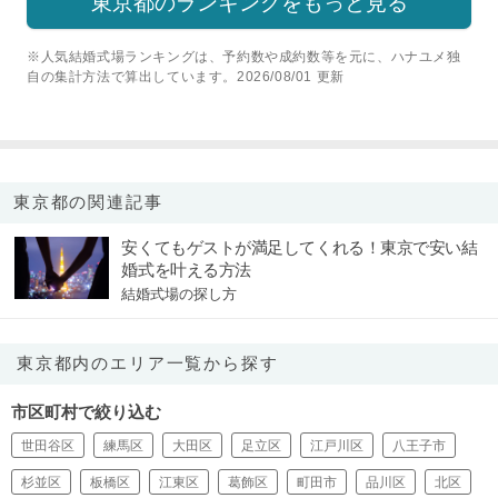
東京都のランキングをもっと見る
※人気結婚式場ランキングは、予約数や成約数等を元に、ハナユメ独
自の集計方法で算出しています。2026/08/01 更新
東京都の関連記事
安くてもゲストが満足してくれる！東京で安い結
婚式を叶える方法
結婚式場の探し方
東京都内のエリア一覧から探す
市区町村で絞り込む
世田谷区
練馬区
大田区
足立区
江戸川区
八王子市
杉並区
板橋区
江東区
葛飾区
町田市
品川区
北区