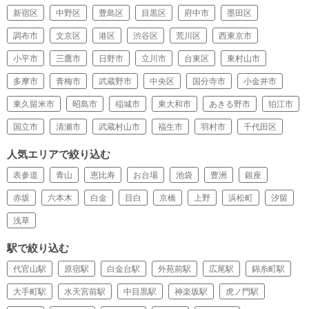
新宿区
中野区
豊島区
目黒区
府中市
墨田区
調布市
文京区
港区
渋谷区
荒川区
西東京市
小平市
三鷹市
日野市
立川市
台東区
東村山市
多摩市
青梅市
武蔵野市
中央区
国分寺市
小金井市
東久留米市
昭島市
稲城市
東大和市
あきる野市
狛江市
国立市
清瀬市
武蔵村山市
福生市
羽村市
千代田区
人気エリアで絞り込む
表参道
青山
恵比寿
お台場
池袋
豊洲
銀座
赤坂
六本木
白金
目白
京橋
上野
浜松町
汐留
浅草
駅で絞り込む
代官山駅
原宿駅
白金台駅
外苑前駅
広尾駅
錦糸町駅
大手町駅
水天宮前駅
中目黒駅
神楽坂駅
虎ノ門駅