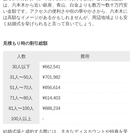
は、六本木から近い銀座、青山、白金よりも数万〜数十万円安
い金額です。アクセスの便利さや街の華やかさから、六本木に
は高額なイメージがあるかもしれませんが、周辺地域よりも安
く結婚式を挙げられると言って良いでしょう。
見積もり時の割引総額
人数
費用
30人以下
¥662,541
31人〜50人
¥701,982
51人〜70人
¥856,614
71人〜80人
¥614,403
81人〜100人
¥888,234
100人以上
-
結婚式場と成約する際には、大きなディスカウントや特典を受