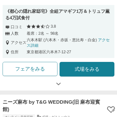
《都心の隠れ家邸宅》全組アマギフ1万＆トリュフ薫
る4万試食付
3.8
口コミ
口コミ評価
人数
着席：2名 ～ 98名
六本木駅 (六本木・赤坂・恵比寿・白金)
アクセ
アクセス
ス詳細
住所
東京都港区六本木7-12-27
フェアをみる
式場をみる
ニーズ麻布 by T&G WEDDING(旧 麻布迎賓
館)
オンライン見学可能
式場・ゲストハウス