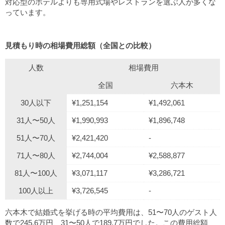
対応型のホテルよりも専用式場やレストランを選ぶ人が多くな
っています。
見積もり時の相場費用総額（全国との比較）
人数
相場費用
全国
六本木
30人以下
¥1,251,154
¥1,492,061
31人〜50人
¥1,990,993
¥1,896,748
51人〜70人
¥2,421,420
-
71人〜80人
¥2,744,004
¥2,588,877
81人〜100人
¥3,071,117
¥3,286,721
100人以上
¥3,726,545
-
六本木で結婚式を挙げる時の平均費用は、51〜70人のゲスト人
数で245.6万円、31〜50人で189.7万円でした。この費用総額