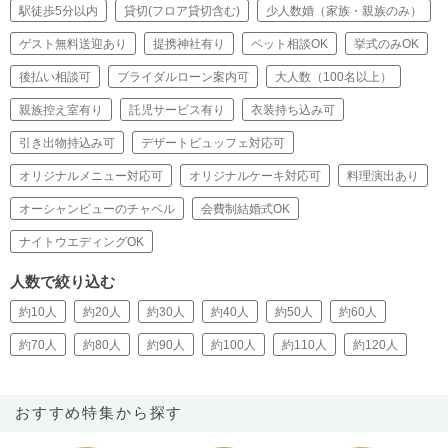
駅徒歩5分以内
貸切(フロア貸切含む)
少人数婚（家族・親族のみ）
ゲスト無料送迎あり
提携神社有り
ペット相談OK
挙式のみOK
後払い相談可
ブライダルローン案内可
大人数（100名以上）
親族控え室有り
託児サービス有り
衣装持ち込み可
引き出物持込み可
デザートビュッフェ対応可
オリジナルメニュー対応可
オリジナルケーキ対応可
料理演出あり
オーシャンビューのチャペル
会費制結婚式OK
ナイトウエディングOK
人数で絞り込む
約10人
約20人
約30人
約40人
約50人
約60人
約70人
約80人
約90人
約100人
約110人
約120人
おすすめ特集から探す