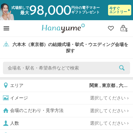
98,000
式場探しで
円分の電子マネー
今すぐ
エントリー
ギフトプレゼント
最大
クリップ
ログ
六本木（東京都）の結婚式場・挙式・ウエディング会場を
探す
関東 , 東京都 , 六本木
エリア
選択してください
イメージ
選択してください
会場のこだわり・見学方法
選択してください
人数