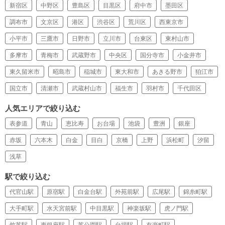
新宿区
中野区
豊島区
目黒区
府中市
墨田区
調布市
文京区
港区
渋谷区
荒川区
西東京市
小平市
三鷹市
日野市
立川市
台東区
東村山市
多摩市
青梅市
武蔵野市
中央区
国分寺市
小金井市
東久留米市
昭島市
稲城市
東大和市
あきる野市
狛江市
国立市
清瀬市
武蔵村山市
福生市
羽村市
千代田区
人気エリアで絞り込む
表参道
青山
恵比寿
お台場
池袋
豊洲
銀座
赤坂
六本木
白金
目白
京橋
上野
浜松町
汐留
浅草
駅で絞り込む
代官山駅
原宿駅
白金台駅
外苑前駅
広尾駅
錦糸町駅
大手町駅
水天宮前駅
中目黒駅
神楽坂駅
虎ノ門駅