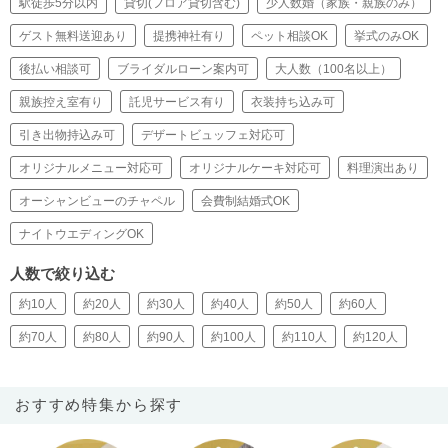
駅徒歩5分以内
貸切(フロア貸切含む)
少人数婚（家族・親族のみ）
ゲスト無料送迎あり
提携神社有り
ペット相談OK
挙式のみOK
後払い相談可
ブライダルローン案内可
大人数（100名以上）
親族控え室有り
託児サービス有り
衣装持ち込み可
引き出物持込み可
デザートビュッフェ対応可
オリジナルメニュー対応可
オリジナルケーキ対応可
料理演出あり
オーシャンビューのチャペル
会費制結婚式OK
ナイトウエディングOK
人数で絞り込む
約10人
約20人
約30人
約40人
約50人
約60人
約70人
約80人
約90人
約100人
約110人
約120人
おすすめ特集から探す