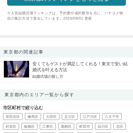
※人気結婚式場ランキングは、予約数や成約数等を元に、ハナユメ独
自の集計方法で算出しています。2026/08/01 更新
東京都の関連記事
安くてもゲストが満足してくれる！東京で安い結
婚式を叶える方法
結婚式場の探し方
東京都内のエリア一覧から探す
市区町村で絞り込む
世田谷区
練馬区
大田区
足立区
江戸川区
八王子市
杉並区
板橋区
江東区
葛飾区
町田市
品川区
北区