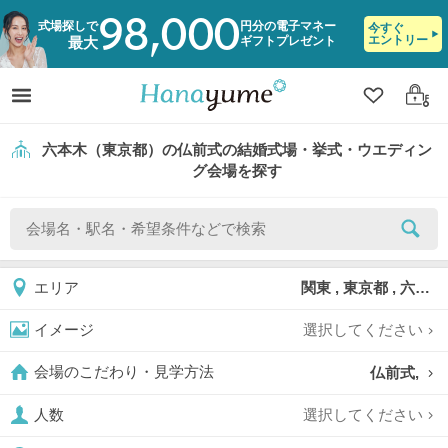
98,000
式場探しで
円分の電子マネー
今すぐ
エントリー
ギフトプレゼント
最大
クリップ
ログ
六本木（東京都）の仏前式の結婚式場・挙式・ウエディン
グ会場を探す
関東 , 東京都 , 六本木
エリア
選択してください
イメージ
仏前式,
会場のこだわり・見学方法
選択してください
人数