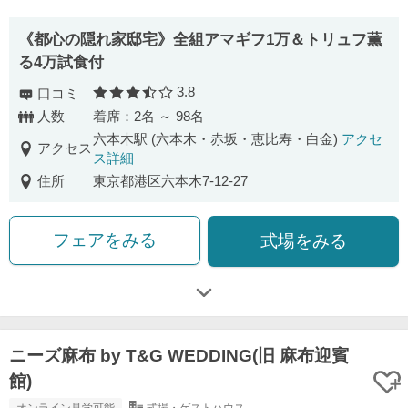
《都心の隠れ家邸宅》全組アマギフ1万＆トリュフ薫
る4万試食付
3.8
口コミ
口コミ評価
人数
着席：2名 ～ 98名
六本木駅 (六本木・赤坂・恵比寿・白金)
アクセ
アクセス
ス詳細
住所
東京都港区六本木7-12-27
フェアをみる
式場をみる
ニーズ麻布 by T&G WEDDING(旧 麻布迎賓
館)
オンライン見学可能
式場・ゲストハウス