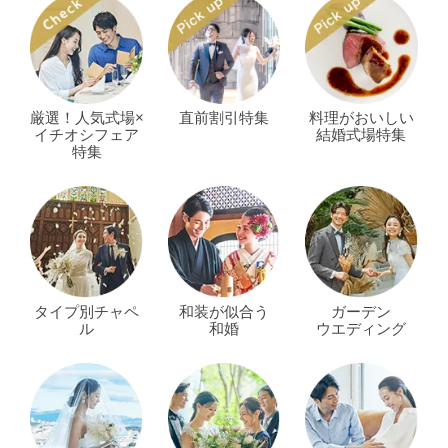
厳選！人気式場×
直前割引特集
料理がおいしい
イチオシフェア
結婚式場特集
特集
タイプ別チャペ
和装が似合う
ガーデン
ル
和婚
ウエディング