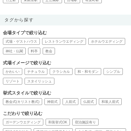
竹芝駅
東銀座駅
芝公園駅
台場駅
有楽町駅
タグから探す
会場タイプで絞り込む
式場・ゲストハウス
レストランウエディング
ホテルウエディング
神社・仏閣
料亭
教会
式場イメージで絞り込む
かわいい
ナチュラル
クラシカル
和・和モダン
シンプル
リゾート
スタイリッシュ
挙式スタイルで絞り込む
教会式(キリスト教式)
神前式
人前式
仏前式
和装人前式
こだわりで絞り込む
ガーデンウエディング
和装挙式OK
宿泊施設有り