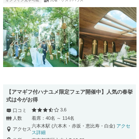
【アマギフ付ハナユメ限定フェア開催中】人気の春挙
式は今がお得
3.6
口コミ
口コミ評価
人数
着席：40名 ～ 114名
六本木駅 (六本木・赤坂・恵比寿・白金)
アクセ
アクセス
ス詳細