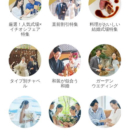
厳選！人気式場×
直前割引特集
料理がおいしい
イチオシフェア
結婚式場特集
特集
タイプ別チャペ
和装が似合う
ガーデン
ル
和婚
ウエディング