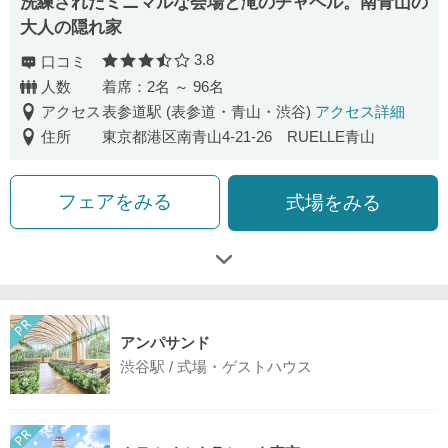
洗練されたミニマルな会場と滝のチャペル。南青山の
大人の隠れ家
3.8
口コミ
口コミ評価
人数
着席：2名 ～ 96名
アクセス
表参道駅 (表参道・青山・渋谷)
アクセス詳細
住所
東京都港区南青山4-21-26 RUELLE青山
フェアをみる
式場をみる
アンパサンド
渋谷駅 / 式場・ゲストハウス