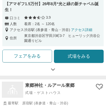
【アマギフ1.5万付】26年8月*光と緑の新チャペル誕
生！
3.9
口コミ
口コミ評価
人数
着席：2名 ～ 120名
アクセス
渋谷駅 (表参道・青山・渋谷)
アクセス詳細
東京都渋谷区宇田川町3-7 ヒューリック渋谷公
住所
園通りビル
フェアをみる
式場をみる
東郷神社・ルアール東郷
式場・ゲストハウス
最寄駅
原宿駅 (表参道・青山・渋谷)