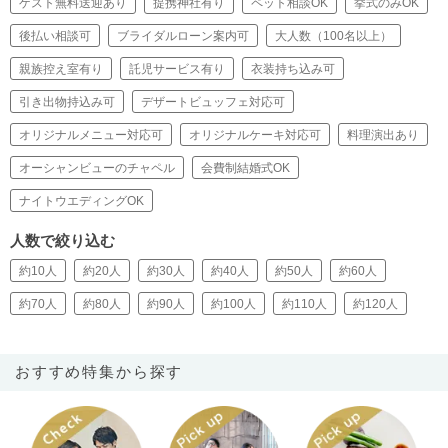
ゲスト無料送迎あり
提携神社有り
ペット相談OK
挙式のみOK
後払い相談可
ブライダルローン案内可
大人数（100名以上）
親族控え室有り
託児サービス有り
衣装持ち込み可
引き出物持込み可
デザートビュッフェ対応可
オリジナルメニュー対応可
オリジナルケーキ対応可
料理演出あり
オーシャンビューのチャペル
会費制結婚式OK
ナイトウエディングOK
人数で絞り込む
約10人
約20人
約30人
約40人
約50人
約60人
約70人
約80人
約90人
約100人
約110人
約120人
おすすめ特集から探す