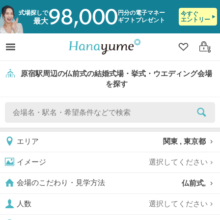
98,000
式場探しで
円分の電子マネー
今すぐ
エントリー
ギフトプレゼント
最大
クリップ
ログ
原宿駅周辺の仏前式の結婚式場・挙式・ウエディング会場
を探す
関東 , 東京都
エリア
選択してください
イメージ
仏前式,
会場のこだわり・見学方法
選択してください
人数