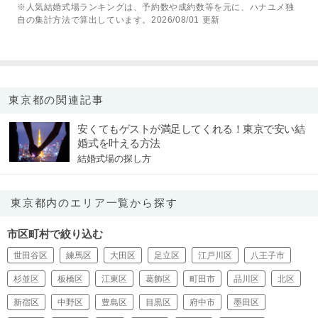
※人気結婚式場ランキングは、予約数や成約数等を元に、ハナユメ独
自の集計方法で算出しています。2026/08/01 更新
東京都の関連記事
安くてもゲストが満足してくれる！東京で安い結
婚式を叶える方法
結婚式場の探し方
東京都内のエリア一覧から探す
市区町村で絞り込む
世田谷区
練馬区
大田区
足立区
江戸川区
八王子市
杉並区
板橋区
江東区
葛飾区
町田市
品川区
北区
新宿区
中野区
豊島区
目黒区
府中市
墨田区