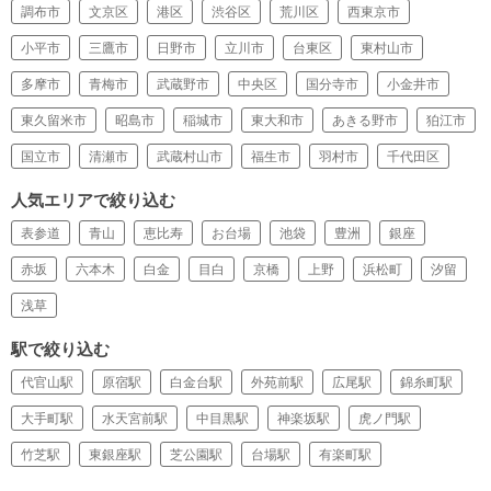
調布市
文京区
港区
渋谷区
荒川区
西東京市
小平市
三鷹市
日野市
立川市
台東区
東村山市
多摩市
青梅市
武蔵野市
中央区
国分寺市
小金井市
東久留米市
昭島市
稲城市
東大和市
あきる野市
狛江市
国立市
清瀬市
武蔵村山市
福生市
羽村市
千代田区
人気エリアで絞り込む
表参道
青山
恵比寿
お台場
池袋
豊洲
銀座
赤坂
六本木
白金
目白
京橋
上野
浜松町
汐留
浅草
駅で絞り込む
代官山駅
原宿駅
白金台駅
外苑前駅
広尾駅
錦糸町駅
大手町駅
水天宮前駅
中目黒駅
神楽坂駅
虎ノ門駅
竹芝駅
東銀座駅
芝公園駅
台場駅
有楽町駅