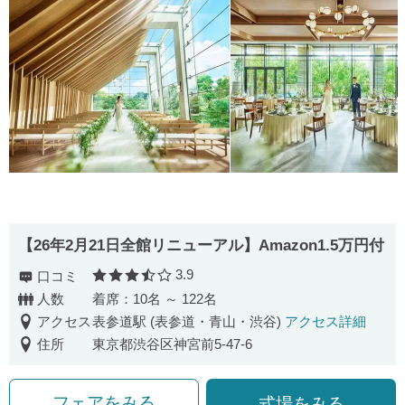
【26年2月21日全館リニューアル】Amazon1.5万円付
3.9
口コミ
口コミ評価
人数
着席：10名 ～ 122名
アクセス
表参道駅 (表参道・青山・渋谷)
アクセス詳細
住所
東京都渋谷区神宮前5-47-6
フェアをみる
式場をみる