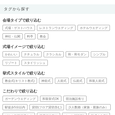
タグから探す
会場タイプで絞り込む
式場・ゲストハウス
レストランウエディング
ホテルウエディング
神社・仏閣
料亭
教会
式場イメージで絞り込む
かわいい
ナチュラル
クラシカル
和・和モダン
シンプル
リゾート
スタイリッシュ
挙式スタイルで絞り込む
教会式(キリスト教式)
神前式
人前式
仏前式
和装人前式
こだわりで絞り込む
ガーデンウエディング
和装挙式OK
宿泊施設有り
駅徒歩5分以内
貸切(フロア貸切含む)
少人数婚（家族・親族のみ）