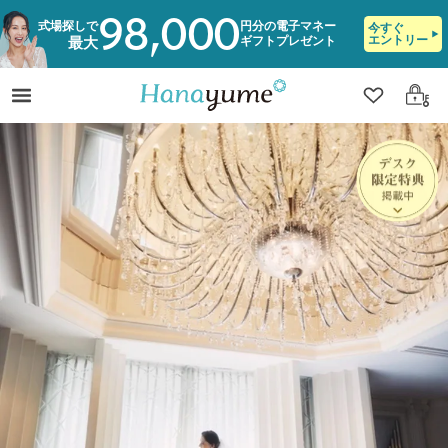
98,000
式場探しで
円分の電子マネー
今すぐ
エントリー
ギフトプレゼント
最大
クリップ
ログ