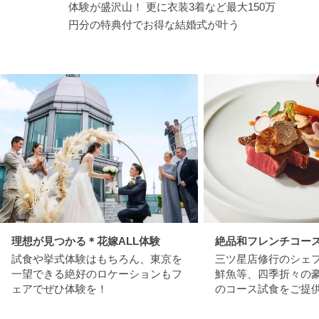
体験が盛沢山！ 更に衣装3着など最大150万
円分の特典付でお得な結婚式が叶う
理想が見つかる＊花嫁ALL体験
絶品和フレンチコー
試食や挙式体験はもちろん、東京を
三ツ星店修行のシェフ
一望できる絶好のロケーションもフ
鮮魚等、四季折々の豪
ェアでぜひ体験を！
のコース試食をご提