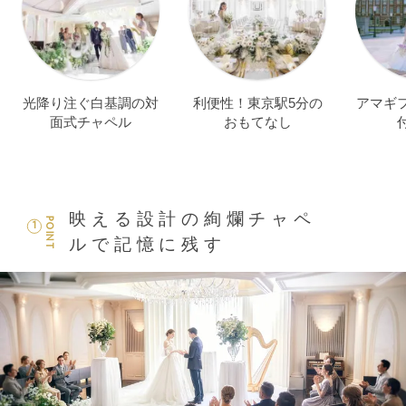
光降り注ぐ白基調の対
利便性！東京駅5分の
アマギフ
面式チャペル
おもてなし
映える設計の絢爛チャペ
POINT
1
ルで記憶に残す