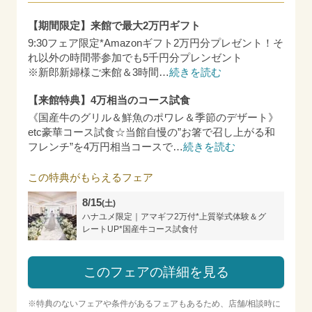
【期間限定】来館で最大2万円ギフト
9:30フェア限定*Amazonギフト2万円分プレゼント！そ
れ以外の時間帯参加でも5千円分プレンゼント
※新郎新婦様ご来館＆3時間
…
続きを読む
【来館特典】4万相当のコース試食
《国産牛のグリル＆鮮魚のポワレ＆季節のデザート》
etc豪華コース試食☆当館自慢の”お箸で召し上がる和
フレンチ”を4万円相当コースで
…
続きを読む
この特典がもらえるフェア
8/15
(土)
ハナユメ限定｜アマギフ2万付*上質挙式体験＆グ
レートUP*国産牛コース試食付
このフェアの詳細を見る
※特典のないフェアや条件があるフェアもあるため、店舗/相談時に