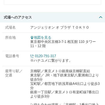
式場へのアクセス
式場名
アンジェリオン オ プラザ ＴＯＫＹＯ
所在地
地図を見る
東京都中央区京橋3-7-1 相互館 110 タワー
11・12 階
電話番号
0120-791-317
※ハナユメに繋がります。
最寄り駅／
京橋駅／東京メトロ銀座線京橋駅直結
交通
東京駅／ JR・地下鉄東京駅八重洲南口より
徒歩5分
宝町駅／都営地下鉄浅草線A4出口より徒歩3
分
銀座一丁目駅／東京メトロ有楽町線7番出口
より徒歩3分
▷待ち合わせ場所：「京橋駅」1番出口地上