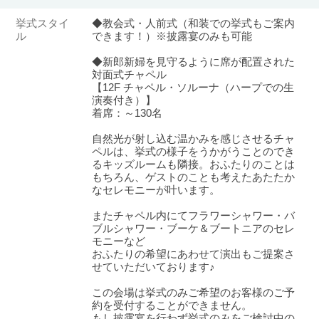
挙式スタイ
◆教会式・人前式（和装での挙式もご案内
ル
できます！）※披露宴のみも可能
◆新郎新婦を見守るように席が配置された
対面式チャペル
【12F チャペル・ソルーナ（ハープでの生
演奏付き）】
着席：～130名
自然光が射し込む温かみを感じさせるチャ
ペルは、挙式の様子をうかがうことのでき
るキッズルームも隣接。おふたりのことは
もちろん、ゲストのことも考えたあたたか
なセレモニーが叶います。
またチャペル内にてフラワーシャワー・バ
ブルシャワー・ブーケ＆ブートニアのセレ
モニーなど
おふたりの希望にあわせて演出もご提案さ
せていただいております♪
おトクな特典つきフェア
フェア一覧
8/15
残◯
この会場は挙式のみご希望のお客様のご予
(土)
約を受付することができません。
【期間限定】来館で最大2万円ギフト
もし披露宴を行わず挙式のみをご検討中の