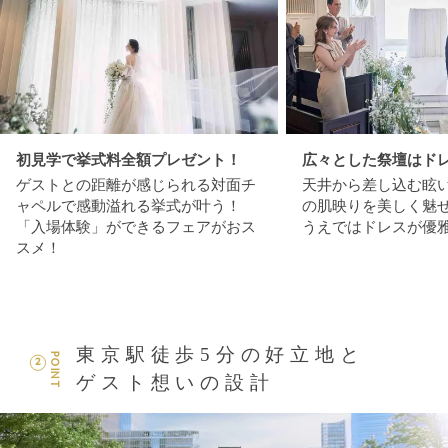
初見学で挙式料全額プレゼント！
広々とした祭壇はド
ゲストとの距離が感じられる対面チ
天井から差し込む眩
ャペルで感動溢れる挙式が叶う！
の肌映りを美しく魅
「入場体験」ができるフェアがおス
うえではドレスが優
スメ！
東京駅徒歩5分の好立地と
POINT
2
ゲスト想いの設計