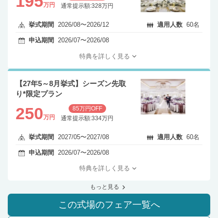
195
万円
通常提示額:328万円
挙式期間
2026/08〜2026/12
適用人数
60名
申込期間
2026/07〜2026/08
特典を詳しく見る
【27年5～8月挙式】シーズン先取
り*限定プラン
250
85万円OFF
万円
通常提示額:334万円
挙式期間
2027/05〜2027/08
適用人数
60名
申込期間
2026/07〜2026/08
特典を詳しく見る
もっと見る
この式場のフェア一覧へ