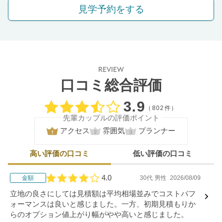
見学予約をする
REVIEW
口コミ総合評価
口コミ評価
3.9
（802件）
先輩カップルの評価ポイント
アクセス
雰囲気
プランナー
高い評価の口コミ
低い評価の口コミ
4.0
金額
30代
男性
2026/08/09
口コミ評価
立地の良さにしては見積額は平均相場並みでコストパフ
ォーマンスは良いと感じました。一方、初期見積もりか
らのオプション値上がり幅がやや高いと感じました。