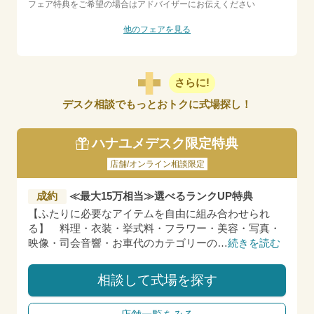
フェア特典をご希望の場合はアドバイザーにお伝えください
他のフェアを見る
さらに!
デスク相談でもっとおトクに式場探し！
ハナユメデスク限定特典
店舗/オンライン相談限定
成約
≪最大15万相当≫選べるランクUP特典
【ふたりに必要なアイテムを自由に組み合わせられ
る】 料理・衣装・挙式料・フラワー・美容・写真・
映像・司会音響・お車代のカテゴリーの
…
続きを読む
相談して式場を探す