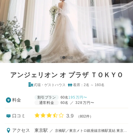
アンジェリオン オ プラザ ＴＯＫＹＯ
式場・ゲストハウス
着席：2名 ～ 160名
割引プラン
60名
195
万円〜
料金
通常料金
60名
／
328万円〜
口コミ評価
3.9
口コミ
（802件）
アクセス
東京駅
／
京橋駅／東京メトロ銀座線京橋駅直結 東京駅／ JR・地下鉄東京駅八重洲南口より徒歩5分 宝町駅／都営地下鉄浅草線A4出口より徒歩3分 銀座一丁目駅／東京メトロ有楽町線7番出口より徒歩3分 ▷待ち合わせ場所：「京橋駅」1番出口地上付近でスタッフとお待ち合わせです。