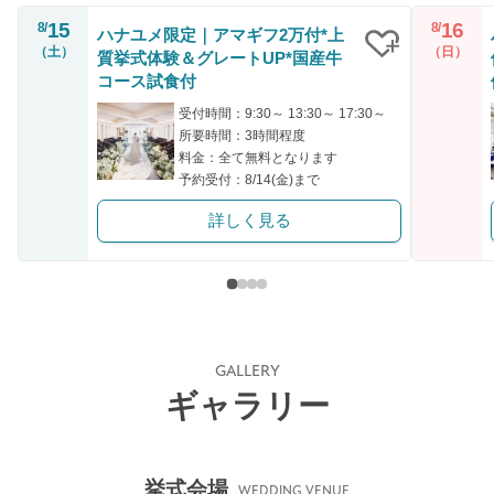
15
16
8/
8/
ハナユメ限定｜アマギフ2万付*上
（土）
（日）
質挙式体験＆グレートUP*国産牛
クリップ
コース試食付
受付時間：9:30～ 13:30～ 17:30～
所要時間：3時間程度
料金：全て無料となります
予約受付：8/14(金)まで
詳しく見る
GALLERY
ギャラリー
挙式会場
WEDDING VENUE