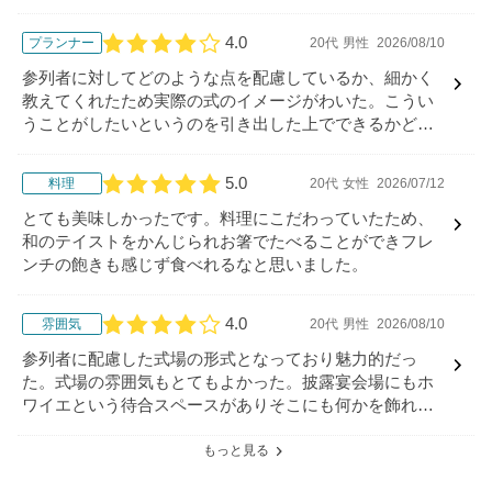
4.0
プランナー
20代
男性
2026/08/10
口コミ評価
参列者に対してどのような点を配慮しているか、細かく
教えてくれたため実際の式のイメージがわいた。こうい
うことがしたいというのを引き出した上でできるかどう
かについても教えてくれた。
5.0
料理
20代
女性
2026/07/12
口コミ評価
とても美味しかったです。料理にこだわっていたため、
和のテイストをかんじられお箸でたべることができフレ
ンチの飽きも感じず食べれるなと思いました。
4.0
雰囲気
20代
男性
2026/08/10
口コミ評価
参列者に配慮した式場の形式となっており魅力的だっ
た。式場の雰囲気もとてもよかった。披露宴会場にもホ
ワイエという待合スペースがありそこにも何かを飾れる
ということで雰囲気が良かった。
もっと見る