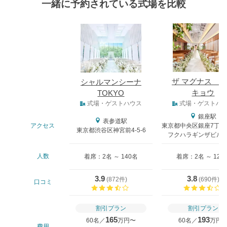
一緒に予約されている式場を比較
式場
ザ マグナス 
シャルマンシーナ
キョウ
TOKYO
式場タイプ
式場・ゲストハウス
式場・ゲストハ
銀座駅
表参道駅
アクセス
東京都中央区銀座7丁目
東京都渋谷区神宮前4-5-6
フクハラギンザビル9-
人数
着席：2名 ～ 140名
着席：2名 ～ 128
3.9
3.8
(
872件
)
(
690件
)
口コミ
口コミ評価
割引プラン
割引プラン
165
193
60名／
万円〜
60名／
万円
費用