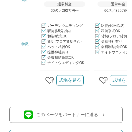
通常料金
通常料金
60名／293万円〜
60名／325万円
ガーデンウエディング
駅徒歩5分以内
駅徒歩5分以内
和装挙式OK
和装挙式OK
貸切(フロア貸切含
貸切(フロア貸切含む)
提携神社有り
特徴
ペット相談OK
会費制結婚式OK
提携神社有り
ナイトウエディング
会費制結婚式OK
ナイトウエディングOK
クリップ/詳細を見る
式場を見る
式場を見
クリップする
クリップす
このページをパートナーに送る