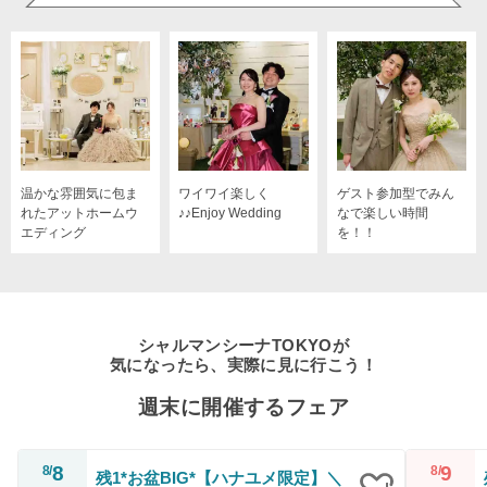
温かな雰囲気に包ま
ワイワイ楽しく
ゲスト参加型でみん
れたアットホームウ
♪♪Enjoy Wedding
なで楽しい時間
エディング
を！！
シャルマンシーナTOKYOが
気になったら、実際に見に行こう！
週末に開催するフェア
8
9
8/
8/
残1*お盆BIG*【ハナユメ限定】＼