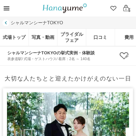
クリップ
ログ
シャルマンシーナTOKYO
ブライダル
式場トップ
写真・動画
口コミ
費用
フェア
シャルマンシーナTOKYOの挙式実例・体験談
クリ
表参道駅/ 式場・ゲストハウス/ 着席：2名 ～ 140名
大切な人たちとと迎えたかけがえのない一日