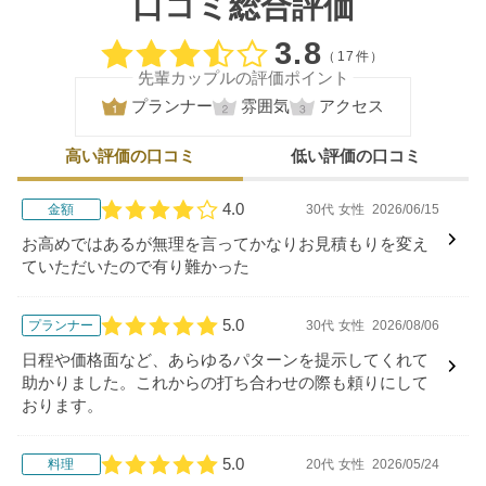
口コミ総合評価
口コミ評価
3.8
（17件）
先輩カップルの評価ポイント
プランナー
雰囲気
アクセス
高い評価の口コミ
低い評価の口コミ
4.0
金額
30代
女性
2026/06/15
口コミ評価
お高めではあるが無理を言ってかなりお見積もりを変え
ていただいたので有り難かった
5.0
プランナー
30代
女性
2026/08/06
口コミ評価
日程や価格面など、あらゆるパターンを提示してくれて
助かりました。これからの打ち合わせの際も頼りにして
おります。
5.0
料理
20代
女性
2026/05/24
口コミ評価