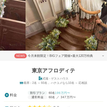
今月来館限定！BIGフェア開催×最大120万特典
NEWS
東京アフロディテ
式場・ゲストハウス
着席：2名 ～ 93名， ハナユメなら10名 ～ 応相談
割引プラン
60名
196
万円〜
料金
通常料金
60名
／
347万円〜