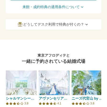
来館・成約特典の適用条件について
どうしてデスク利用で特典が付くの？
東京アフロディテと
一緒に予約されている結婚式場
シャルマンシーナTOKYO
アヴァンセリアン 東京 AVANCER LIEN TOKYO
ニーズ代官山 by T&G WEDDING(旧 アーカンジェル代官山)
3.9
4.1
3.8
口コミ評価
口コミ評価
口コミ評価