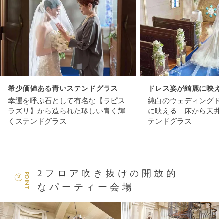
希少価値ある青いステンドグラス
ドレス姿が綺麗に映
幸運を呼ぶ石として有名な【ラピス
純白のウェディング
ラズリ】から造られた珍しい青く輝
に映える 床から天
くステンドグラス
テンドグラス
2フロア吹き抜けの開放的
POINT
2
なパーティー会場