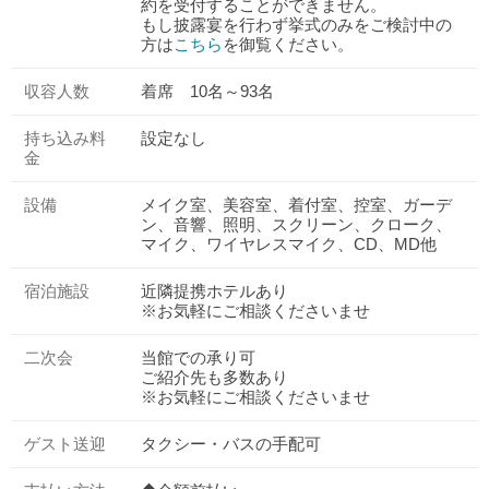
約を受付することができません。
もし披露宴を行わず挙式のみをご検討中の
方は
こちら
を御覧ください。
収容人数
着席 10名～93名
持ち込み料
設定なし
金
設備
メイク室、美容室、着付室、控室、ガーデ
ン、音響、照明、スクリーン、クローク、
マイク、ワイヤレスマイク、CD、MD他
宿泊施設
近隣提携ホテルあり
※お気軽にご相談くださいませ
二次会
当館での承り可
ご紹介先も多数あり
※お気軽にご相談くださいませ
ゲスト送迎
タクシー・バスの手配可