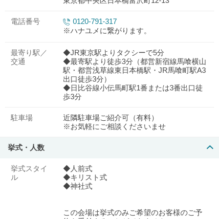
東京都中央区日本橋富沢町12-13
電話番号
0120-791-317
※ハナユメに繋がります。
最寄り駅／
◆JR東京駅よりタクシーで5分
交通
◆最寄駅より徒歩3分（都営新宿線馬喰横山
駅・都営浅草線東日本橋駅・JR馬喰町駅A3
出口徒歩3分）
◆日比谷線小伝馬町駅1番または3番出口徒
歩3分
駐車場
近隣駐車場ご紹介可（有料）
※お気軽にご相談くださいませ
挙式・人数
挙式スタイ
◆人前式
ル
◆キリスト式
◆神社式
この会場は挙式のみご希望のお客様のご予