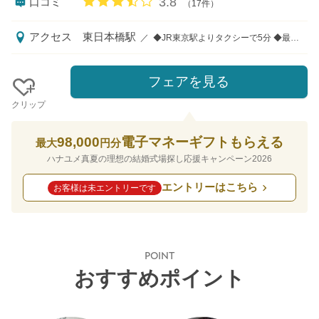
口コミ評価
3.8
口コミ
（17件）
アクセス
東日本橋駅
／
◆JR東京駅よりタクシーで5分 ◆最寄駅より徒歩3分（都営新宿線馬喰横山駅・都営浅草線東日本橋駅・JR馬喰町駅A3出口徒歩3分） ◆日比谷線小伝馬町駅1番または3番出口徒歩3分
フェアを見る
クリップ
98,000
電子マネーギフトもらえる
最大
円分
ハナユメ真夏の理想の結婚式場探し応援キャンペーン2026
エントリーはこちら
お客様は未エントリーです
POINT
おすすめポイント