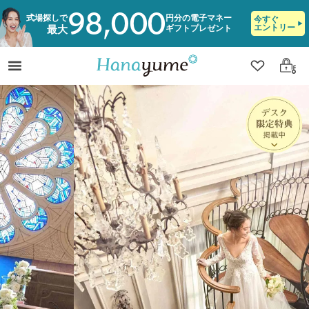
98,000
式場探しで
円分の電子マネー
今すぐ
エントリー
ギフトプレゼント
最大
クリップ
ログ