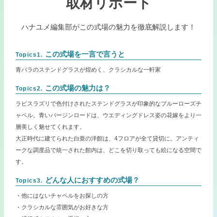
取材リポート
ハナユメ編集部がこの式場の魅力を徹底解説します！
この式場を一言で言うと
Topics1.
青バラのステンドグラスが煌めく、クラシカルな一軒家
この式場の魅力は？
Topics2.
ラピスラズリで色付けされたステンドグラスが印象的なブルーローズチ
ャペル。青いバージンロードは、ウエディングドレス姿の花嫁をより一
層美しく魅せてくれます。
大正時代に建てられた白亜の洋館は、4フロアが全て貸切に。アンティ
ークな調度品で統一された館内は、どこを切り取っても絵になる空間で
す。
どんな人におすすめの式場？
Topics3.
・他にはないチャペルをお探しの方
・クラシカルな雰囲気がお好きな方