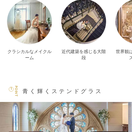
クラシカルなメイクル
近代建築を感じる大階
世界観
ーム
段
POINT
1
青く輝くステンドグラス