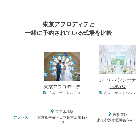
東京アフロディテと
一緒に予約されている式場を比較
式場
シャルマンシーナ
TOKYO
東京アフロディテ
式場タイプ
式場・ゲストハウス
式場・ゲストハウス
東日本橋駅
表参道駅
アクセス
東京都中央区日本橋富沢町12-
おトクな特典つきフェア
東京都渋谷区神宮前4-5-
13
フェア一覧
8/11
残◯
(火・祝)
【来館特典】国産牛×フォアグラ試食