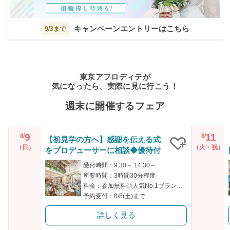
キャンペーンエントリーはこちら
9/3まで
東京アフロディテが
気になったら、実際に見に行こう！
週末に開催するフェア
9
11
8/
8/
【初見学の方へ】感謝を伝える式
（日）
（火・祝）
をプロデューサーに相談◆優待付
クリップ
受付時間：9:30～ 14:30～
所要時間：3時間30分程度
料金：参加無料◎人気No.1ブランド牛「幸せ絆牛」の試食付き
予約受付：8/8(土)まで
詳しく見る