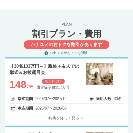
PLAN
割引プラン・費用
ハナユメのおトクな割引があります
ハナユメがおトクな理由
【30名133万円～】親族＋友人での
挙式＆お披露目会
148
70万円OFF
万円
通常提示額:217万円
挙式期間
2026/07〜2027/12
適用人数
30名
申込期間
2026/07〜2026/08
特典を詳しく見る