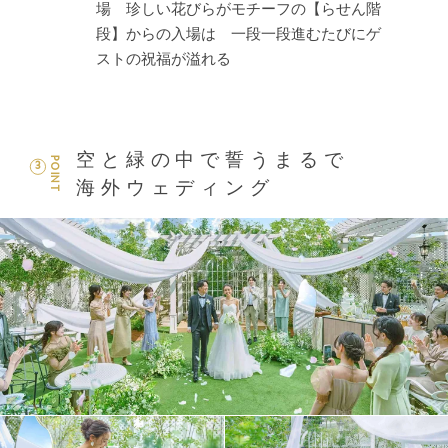
場 珍しい花びらがモチーフの【らせん階
段】からの入場は 一段一段進むたびにゲ
ストの祝福が溢れる
空と緑の中で誓うまるで
POINT
3
海外ウェディング