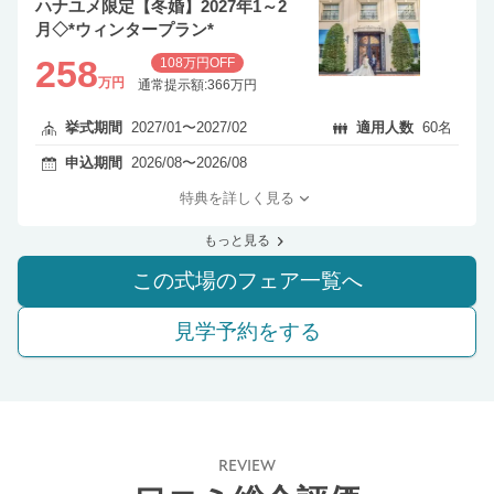
ハナユメ限定【冬婚】2027年1～2
月◇*ウィンタープラン*
258
108万円OFF
万円
通常提示額:366万円
挙式期間
2027/01〜2027/02
適用人数
60名
申込期間
2026/08〜2026/08
特典を詳しく見る
もっと見る
この式場のフェア一覧へ
見学予約をする
REVIEW