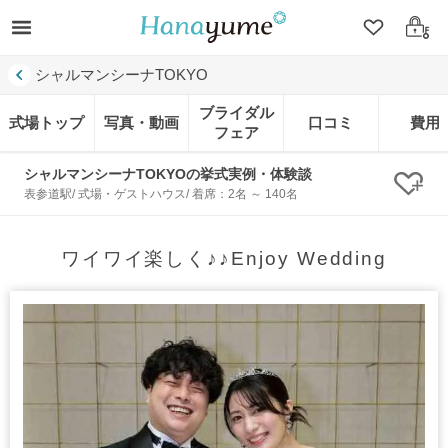
クリップ
ログ
シャルマンシーナTOKYO
ブライダル
式場トップ
写真・動画
口コミ
費用
フェア
シャルマンシーナTOKYOの挙式実例・体験談
クリ
表参道駅/ 式場・ゲストハウス/ 着席：2名 ～ 140名
ワイワイ楽しく♪♪Enjoy Wedding