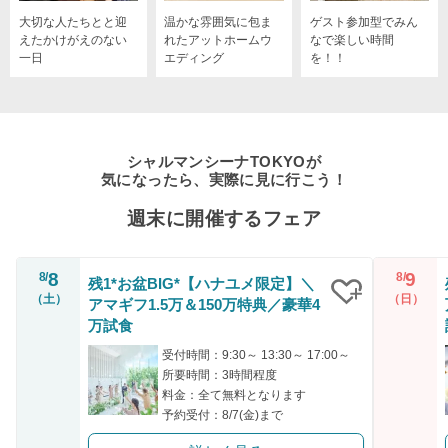
大切な人たちとと迎
温かな雰囲気に包ま
ゲスト参加型でみん
えたかけがえのない
れたアットホームウ
なで楽しい時間
一日
エディング
を！！
シャルマンシーナTOKYOが
気になったら、実際に見に行こう！
週末に開催するフェア
8
9
8/
8/
残1*お盆BIG*【ハナユメ限定】＼
（土）
（日）
アマギフ1.5万＆150万特典／豪華4
クリップ
万試食
受付時間：9:30～ 13:30～ 17:00～
所要時間：3時間程度
料金：全て無料となります
予約受付：8/7(金)まで