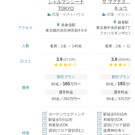
ザ マグナス 
シャルマンシーナ
キョウ
TOKYO
式場タイプ
式場・ゲストハウス
式場・ゲストハ
銀座駅
表参道駅
アクセス
東京都中央区銀座7丁目
東京都渋谷区神宮前4-5-6
フクハラギンザビル9-
人数
着席：2名 ～ 140名
着席：2名 ～ 128
3.9
3.8
(
872件
)
(
690件
)
口コミ
口コミ評価
割引プラン
割引プラン
165
193
60名／
万円〜
60名／
万円
費用
通常料金
通常料金
60名／293万円〜
60名／325万円
ガーデンウエディング
駅徒歩5分以内
駅徒歩5分以内
和装挙式OK
和装挙式OK
貸切(フロア貸切含
貸切(フロア貸切含む)
提携神社有り
特徴