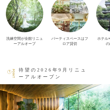
洗練空間が全館リニュ
パーティスペースはフ
ホテル
ーアルオープ
ロア貸切
の
待望の2026年9月リニュ
POINT
1
ーアルオープン