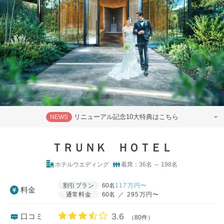
リニューアル記念10大特典はこちら
NEWS
ＴＲＵＮＫ ＨＯＴＥＬ
ホテルウエディング
着席：36名 ～ 198名
割引プラン
60名
117
万円〜
料金
通常料金
60名
／
295万円〜
口コミ評価
3.6
口コミ
（80件）