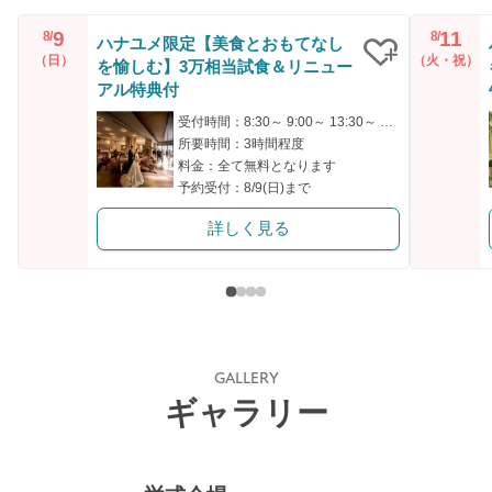
9
11
8/
8/
ハナユメ限定【美食とおもてなし
（日）
（火・祝）
を愉しむ】3万相当試食＆リニュー
クリップ
アル特典付
受付時間：8:30～ 9:00～ 13:30～ 17:30～
所要時間：3時間程度
料金：全て無料となります
予約受付：8/9(日)まで
詳しく見る
GALLERY
ギャラリー