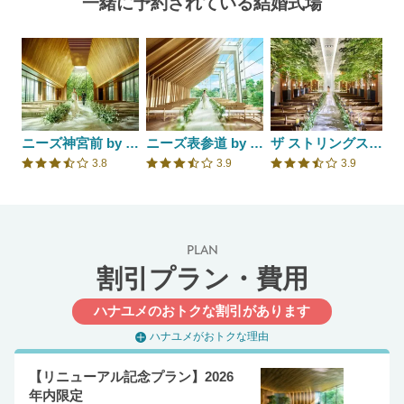
一緒に予約されている結婚式場
ニーズ神宮前 by T&G WEDDING(旧 アルモニーソルーナ表参道)
ニーズ表参道 by T&G WEDDING(旧 表参道TERRACE)
ザ ストリングス表参道
3.8
3.9
3.9
口コミ評価
口コミ評価
口コミ評価
PLAN
割引プラン・費用
ハナユメのおトクな割引があります
ハナユメがおトクな理由
【リニューアル記念プラン】2026
年内限定