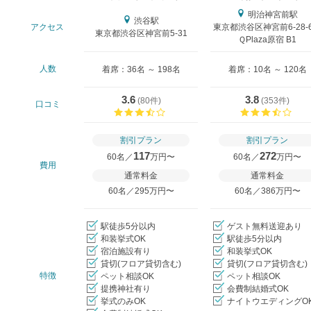
明治神宮前駅
渋谷駅
アクセス
東京都渋谷区神宮前6-28
東京都渋谷区神宮前5-31
ＱPlaza原宿 B1
人数
着席：36名 ～ 198名
着席：10名 ～ 120名
3.6
3.8
(
80件
)
(
353件
)
口コミ
口コミ評価
口コ
割引プラン
割引プラン
117
272
60名／
万円〜
60名／
万円〜
費用
通常料金
通常料金
60名／295万円〜
60名／386万円〜
駅徒歩5分以内
ゲスト無料送迎あり
和装挙式OK
駅徒歩5分以内
宿泊施設有り
和装挙式OK
貸切(フロア貸切含む)
貸切(フロア貸切含む)
おトクな特典つきフェア
特徴
ペット相談OK
ペット相談OK
フェア一覧
8/9
残◯
(日)
提携神社有り
会費制結婚式OK
8月限定特別試食
挙式のみOK
ナイトウエディングO