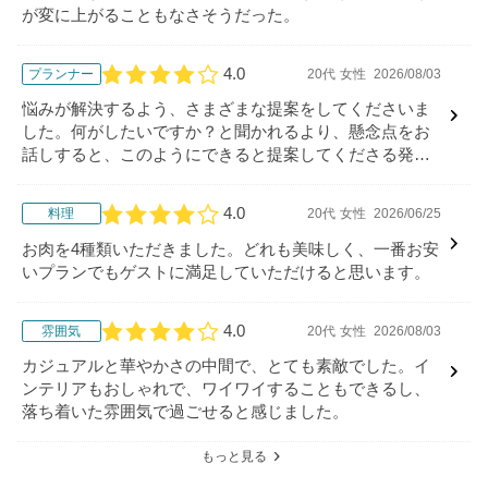
が変に上がることもなさそうだった。
4.0
プランナー
20代
女性
2026/08/03
口コミ評価
悩みが解決するよう、さまざまな提案をしてくださいま
した。何がしたいですか？と聞かれるより、懸念点をお
話しすると、このようにできると提案してくださる発想
力は素晴らしかったです。
4.0
料理
20代
女性
2026/06/25
口コミ評価
お肉を4種類いただきました。どれも美味しく、一番お安
いプランでもゲストに満足していただけると思います。
4.0
雰囲気
20代
女性
2026/08/03
口コミ評価
カジュアルと華やかさの中間で、とても素敵でした。イ
ンテリアもおしゃれで、ワイワイすることもできるし、
落ち着いた雰囲気で過ごせると感じました。
もっと見る