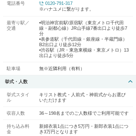
電話番号
0120-791-317
※ハナユメに繋がります。
最寄り駅／
▪明治神宮前駅/原宿駅（東京メトロ千代田
交通
線・副都心線）JR山手線7番出口より徒歩7
分
▪表参道駅（千代田線・銀座線・半蔵門線）
B2出口より徒歩12分
▪渋谷駅（JR・東急東横線・東京メトロ）13
出口より徒歩5分
駐車場
無※近隣利用（有料）
挙式・人数
挙式スタイ
キリスト教式・人前式・神前式からお選び
ル
いただけます
収容人数
36～198名までのご人数様でご利用可能です
持ち込み料
新婦衣装1点につき5万円・新郎衣装1点につ
金
き3万円となります