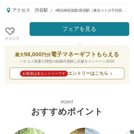
アクセス
渋谷駅
／
▪明治神宮前駅/原宿駅（東京メトロ千代田線・副都心線）JR山手線7番出口より徒歩7分 ▪表参道駅（千代田線・銀座線・半蔵門線）B2出口より徒歩12分 ▪渋谷駅（JR・東急東横線・東京メトロ）13出口より徒歩5分
フェアを見る
クリップ
98,000
電子マネーギフトもらえる
最大
円分
ハナユメ真夏の理想の結婚式場探し応援キャンペーン2026
エントリーはこちら
お客様は未エントリーです
POINT
おすすめポイント