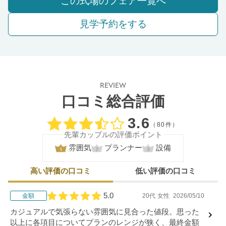
この式場のフェア一覧へ
見学予約をする
REVIEW
口コミ総合評価
口コミ評価
3.6
（80件）
先輩カップルの評価ポイント
雰囲気
プランナー
設備
高い評価の口コミ
低い評価の口コミ
5.0
金額
20代
女性
2026/05/10
口コミ評価
カジュアルで気張らない雰囲気に見合った値段。思った
以上に各項目についてプランのレンジが狭く、最終金額