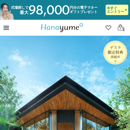
98,000
式場探しで
円分の電子マネー
今すぐ
エントリー
ギフトプレゼント
最大
クリップ
ログ