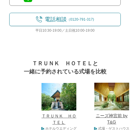
電話相談
（0120-791-317)
平日10:30-19:00／土日祝10:00-19:00
ＴＲＵＮＫ ＨＯＴＥＬと
一緒に予約されている式場を比較
式場
ニーズ神宮前 by
ＴＲＵＮＫ ＨＯ
T&G
ＴＥＬ
式場タイプ
ホテルウエディング
式場・ゲストハウス