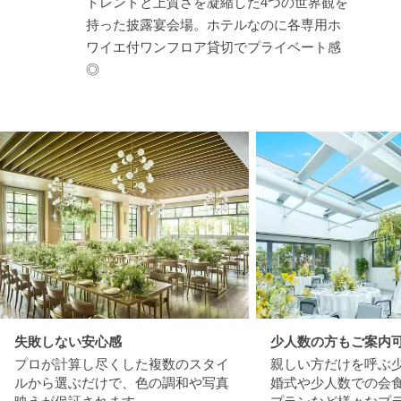
トレンドと上質さを凝縮した4つの世界観を
持った披露宴会場。ホテルなのに各専用ホ
ワイエ付ワンフロア貸切でプライベート感
◎
失敗しない安心感
少人数の方もご案内
プロが計算し尽くした複数のスタイ
親しい方だけを呼ぶ
ルから選ぶだけで、色の調和や写真
婚式や少人数での会