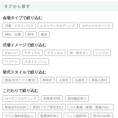
タグから探す
会場タイプで絞り込む
式場・ゲストハウス
レストランウエディング
ホテルウエディング
神社・仏閣
料亭
教会
式場イメージで絞り込む
かわいい
ナチュラル
クラシカル
和・和モダン
シンプル
リゾート
スタイリッシュ
挙式スタイルで絞り込む
教会式(キリスト教式)
神前式
人前式
仏前式
和装人前式
こだわりで絞り込む
ガーデンウエディング
和装挙式OK
宿泊施設有り
駅徒歩5分以内
貸切(フロア貸切含む)
少人数婚（家族・親族のみ）
ゲスト無料送迎あり
提携神社有り
ペット相談OK
挙式のみOK