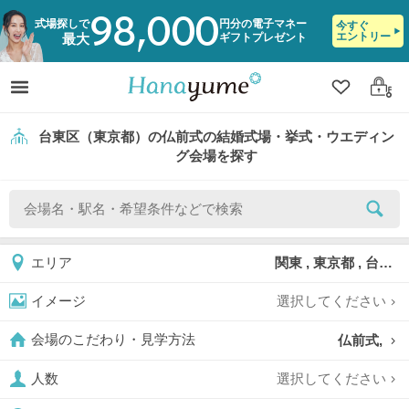
98,000
式場探しで
円分の電子マネー
今すぐ
エントリー
ギフトプレゼント
最大
クリップ
ログ
台東区（東京都）の仏前式の結婚式場・挙式・ウエディン
グ会場を探す
関東 , 東京都 , 台東区
エリア
選択してください
イメージ
仏前式,
会場のこだわり・見学方法
選択してください
人数