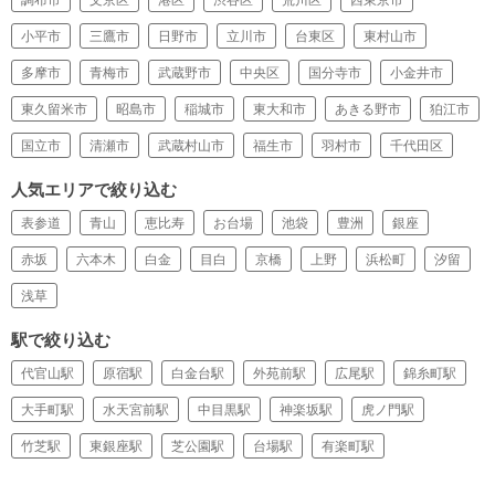
小平市
三鷹市
日野市
立川市
台東区
東村山市
多摩市
青梅市
武蔵野市
中央区
国分寺市
小金井市
東久留米市
昭島市
稲城市
東大和市
あきる野市
狛江市
国立市
清瀬市
武蔵村山市
福生市
羽村市
千代田区
人気エリアで絞り込む
表参道
青山
恵比寿
お台場
池袋
豊洲
銀座
赤坂
六本木
白金
目白
京橋
上野
浜松町
汐留
浅草
駅で絞り込む
代官山駅
原宿駅
白金台駅
外苑前駅
広尾駅
錦糸町駅
大手町駅
水天宮前駅
中目黒駅
神楽坂駅
虎ノ門駅
竹芝駅
東銀座駅
芝公園駅
台場駅
有楽町駅