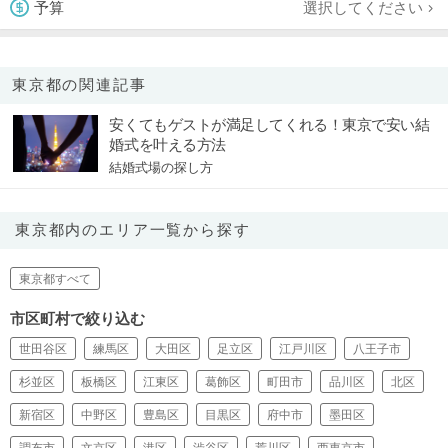
選択してください
予算
東京都の関連記事
安くてもゲストが満足してくれる！東京で安い結
婚式を叶える方法
結婚式場の探し方
東京都内のエリア一覧から探す
東京都すべて
市区町村で絞り込む
世田谷区
練馬区
大田区
足立区
江戸川区
八王子市
杉並区
板橋区
江東区
葛飾区
町田市
品川区
北区
新宿区
中野区
豊島区
目黒区
府中市
墨田区
調布市
文京区
港区
渋谷区
荒川区
西東京市