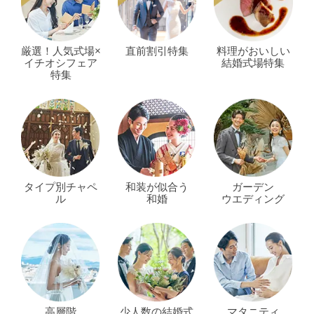
厳選！人気式場×
直前割引特集
料理がおいしい
イチオシフェア
結婚式場特集
特集
タイプ別チャペ
和装が似合う
ガーデン
ル
和婚
ウエディング
高層階
少人数の結婚式
マタニティ