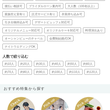
後払い相談可
ブライダルローン案内可
大人数（100名以上）
親族控え室有り
託児サービス有り
衣装持ち込み可
引き出物持込み可
デザートビュッフェ対応可
オリジナルメニュー対応可
オリジナルケーキ対応可
料理演出あり
オーシャンビューのチャペル
会費制結婚式OK
ナイトウエディングOK
人数で絞り込む
約10人
約20人
約30人
約40人
約50人
約60人
約70人
約80人
約90人
約100人
約110人
約120人
おすすめ特集から探す