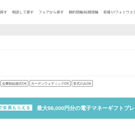
探す
相談して探す
フェアから探す
婚約指輪/結婚指輪
前撮り/フォトウエ
会費制結婚式OK
ガーデンウェディングOK
挙式のみOK
最大98,000円分の電子マネーギフトプ
で全員もらえる