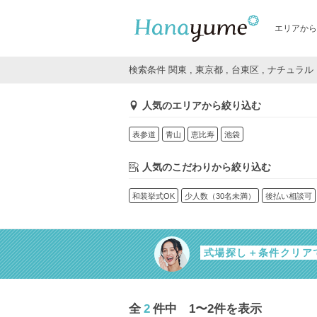
エリアから
検索条件 関東 , 東京都 , 台東区 , ナチュラル
人気のエリアから絞り込む
表参道
青山
恵比寿
池袋
人気のこだわりから絞り込む
和装挙式OK
少人数（30名未満）
後払い相談可
式場探し＋条件クリア
全
2
件中 1〜2件を表示