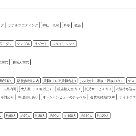
ング
ホテルウエディング
神社・仏閣
料亭
教会
和モダン
シンプル
リゾート
スタイリッシュ
仏前式
和装人前式
施設有り
駅徒歩5分以内
貸切(フロア貸切含む)
少人数婚（家族・親族のみ）
ゲス
ーン案内可
大人数（100名以上）
親族控え室有り
託児サービス有り
衣装持ち込み
ーキ対応可
料理演出あり
オーシャンビューのチャペル
会費制結婚式OK
ナイトウエ
人
約60人
約70人
約80人
約90人
約100人
約110人
約120人