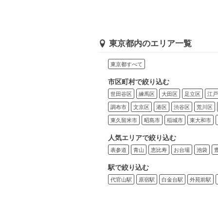
東京都内のエリア一覧
東京都すべて
市区町村で絞り込む
世田谷区
練馬区
大田区
足立区
江戸
調布市
文京区
港区
渋谷区
荒川区
東久留米市
昭島市
稲城市
東大和市
人気エリアで絞り込む
表参道
青山
恵比寿
お台場
池袋
駅で絞り込む
代官山駅
原宿駅
白金台駅
外苑前駅