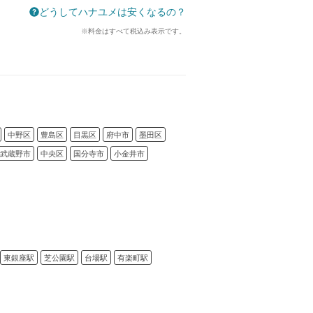
どうしてハナユメは安くなるの？
※料金はすべて税込み表示です。
中野区
豊島区
目黒区
府中市
墨田区
武蔵野市
中央区
国分寺市
小金井市
東銀座駅
芝公園駅
台場駅
有楽町駅