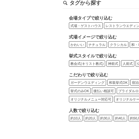
タグから探す
会場タイプで絞り込む
式場・ゲストハウス
レストランウエディ
式場イメージで絞り込む
かわいい
ナチュラル
クラシカル
和・
挙式スタイルで絞り込む
教会式(キリスト教式)
神前式
人前式
こだわりで絞り込む
ガーデンウエディング
和装挙式OK
宿泊
挙式のみOK
後払い相談可
ブライダルロ
オリジナルメニュー対応可
オリジナルケ
人数で絞り込む
約10人
約20人
約30人
約40人
約50