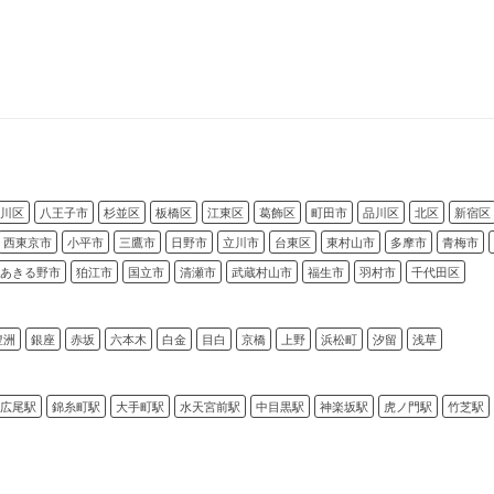
川区
八王子市
杉並区
板橋区
江東区
葛飾区
町田市
品川区
北区
新宿区
西東京市
小平市
三鷹市
日野市
立川市
台東区
東村山市
多摩市
青梅市
あきる野市
狛江市
国立市
清瀬市
武蔵村山市
福生市
羽村市
千代田区
豊洲
銀座
赤坂
六本木
白金
目白
京橋
上野
浜松町
汐留
浅草
広尾駅
錦糸町駅
大手町駅
水天宮前駅
中目黒駅
神楽坂駅
虎ノ門駅
竹芝駅