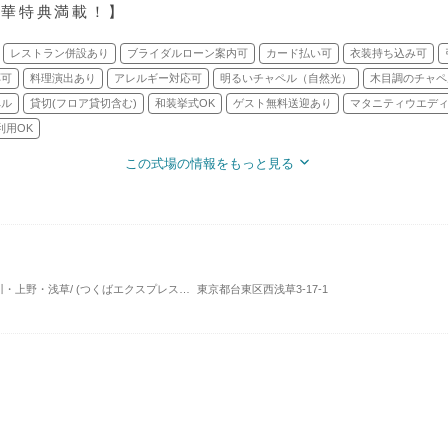
豪華特典満載！】
レストラン併設あり
ブライダルローン案内可
カード払い可
衣装持ち込み可
応可
料理演出あり
アレルギー対応可
明るいチャペル（自然光）
木目調のチャペ
ペル
貸切(フロア貸切含む)
和装挙式OK
ゲスト無料送迎あり
マタニティウエディ
利用OK
この式場の情報をもっと見る
東京・銀座・汐留・浜松町・品川・上野・浅草/ (つくばエクスプレス浅草駅)/ ホテルウエディング
東京都台東区西浅草3-17-1