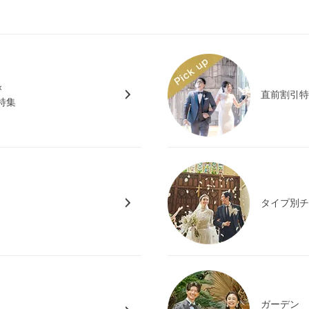
×
直前割引
特集
タイプ別
ガーデン