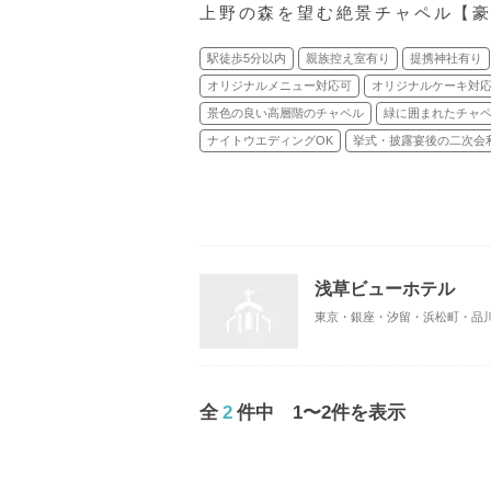
上野の森を望む絶景チャペル【
駅徒歩5分以内
親族控え室有り
提携神社有り
オリジナルメニュー対応可
オリジナルケーキ対
景色の良い高層階のチャペル
緑に囲まれたチャ
ナイトウエディングOK
挙式・披露宴後の二次会
浅草ビューホテル
全
2
件中 1〜2件を表示