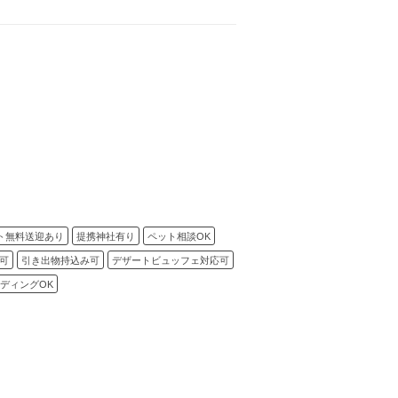
ト無料送迎あり
提携神社有り
ペット相談OK
可
引き出物持込み可
デザートビュッフェ対応可
ディングOK