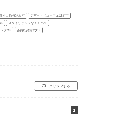
引き出物持込み可
デザートビュッフェ対応可
ル
スタイリッシュなチャペル
ングOK
会費制結婚式OK
クリップする
1
ページ目