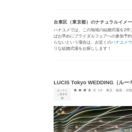
台東区（東京都）のナチュラルイメ
ハナユメでは、この地域の結婚式場を2件
ばお早めにブライダルフェアへの参加予約
らないという場合は、お近くの
ハナユメウ
リな結婚式場をお探しします！
LUCIS Tokyo WEDDING（
口コミ評価
3.8
東京・銀座・汐留・浜松町・
オンライ
ン見学可
能