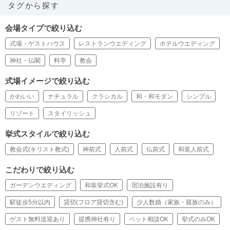
タグから探す
会場タイプで絞り込む
式場・ゲストハウス
レストランウエディング
ホテルウエディング
神社・仏閣
料亭
教会
式場イメージで絞り込む
かわいい
ナチュラル
クラシカル
和・和モダン
シンプル
リゾート
スタイリッシュ
挙式スタイルで絞り込む
教会式(キリスト教式)
神前式
人前式
仏前式
和装人前式
こだわりで絞り込む
ガーデンウエディング
和装挙式OK
宿泊施設有り
駅徒歩5分以内
貸切(フロア貸切含む)
少人数婚（家族・親族のみ）
ゲスト無料送迎あり
提携神社有り
ペット相談OK
挙式のみOK