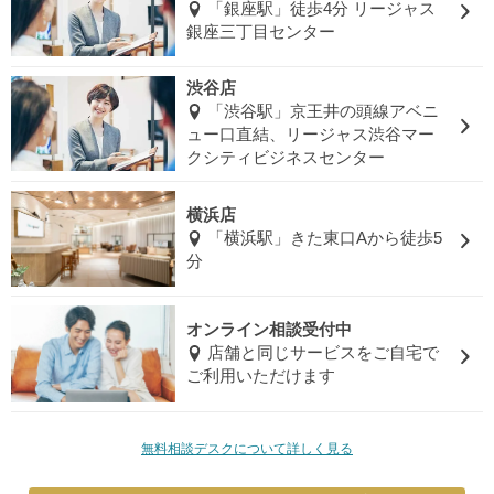
「銀座駅」徒歩4分 リージャス
銀座三丁目センター
渋谷店
「渋谷駅」京王井の頭線アベニ
ュー口直結、リージャス渋谷マー
クシティビジネスセンター
横浜店
「横浜駅」きた東口Aから徒歩5
分
オンライン相談受付中
店舗と同じサービスをご自宅で
ご利用いただけます
無料相談デスクについて詳しく見る