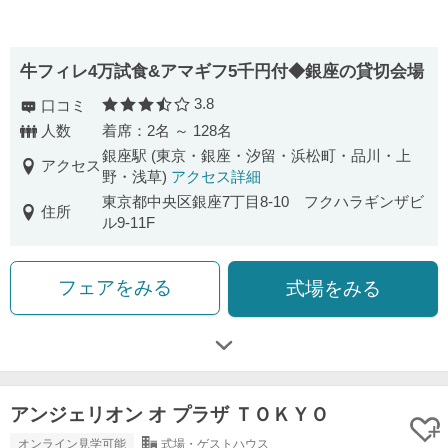
牛フィレ4万試食&アマギフ5千円付◆銀座の貸切会場
3.8
口コミ
口コミ評価
人数
着席：2名 ～ 128名
銀座駅 (東京・銀座・汐留・浜松町・品川・上
アクセス
野・浅草)
アクセス詳細
東京都中央区銀座7丁目8-10 フクハラギンザビ
住所
ル9-11F
フェアをみる
式場をみる
アンジェリオン オ プラザ ＴＯＫＹＯ
オンライン見学可能
式場・ゲストハウス