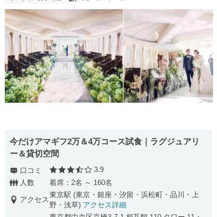
今だけアマギフ2万＆4万コース試食｜ラグジュアリ
ー＆貸切空間
3.9
口コミ
口コミ評価
人数
着席：2名 ～ 160名
東京駅 (東京・銀座・汐留・浜松町・品川・上
アクセス
野・浅草)
アクセス詳細
東京都中央区京橋3-7-1 相互館 110 タワー 11・