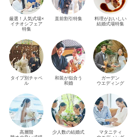
厳選！人気式場×
直前割引特集
料理がおいしい
イチオシフェア
結婚式場特集
特集
タイプ別チャペ
和装が似合う
ガーデン
ル
和婚
ウエディング
高層階
少人数の結婚式
マタニティ