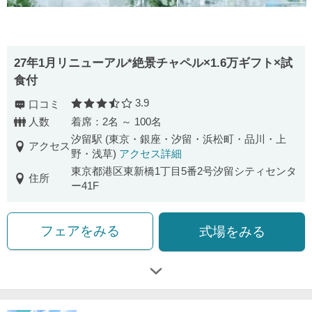
27年1月リニューアル*絶景チャペル×1.6万ギフト×試
食付
3.9
口コミ
口コミ評価
人数
着席：2名 ～ 100名
汐留駅 (東京・銀座・汐留・浜松町・品川・上
アクセス
野・浅草)
アクセス詳細
東京都港区東新橋1丁目5番2号汐留シティセンタ
住所
ー41F
フェアをみる
式場をみる