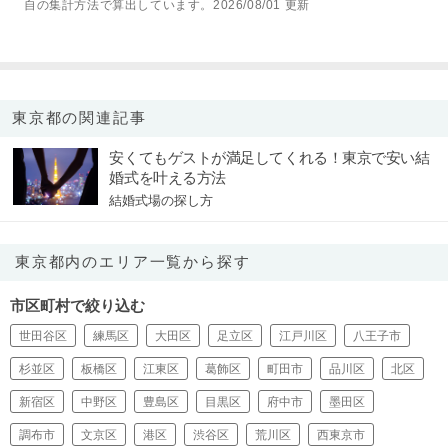
自の集計方法で算出しています。2026/08/01 更新
東京都の関連記事
安くてもゲストが満足してくれる！東京で安い結
婚式を叶える方法
結婚式場の探し方
東京都内のエリア一覧から探す
市区町村で絞り込む
世田谷区
練馬区
大田区
足立区
江戸川区
八王子市
杉並区
板橋区
江東区
葛飾区
町田市
品川区
北区
新宿区
中野区
豊島区
目黒区
府中市
墨田区
調布市
文京区
港区
渋谷区
荒川区
西東京市