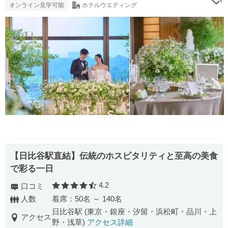
オンライン見学可能
ホテルウエディング
【⽇⽐⾕駅直結】伝統のホスピタリティと⾄⾼の美⾷
で彩る⼀⽇
4.2
口コミ
口コミ評価
人数
着席：50名 ～ 140名
日比谷駅 (東京・銀座・汐留・浜松町・品川・上
アクセス
野・浅草)
アクセス詳細