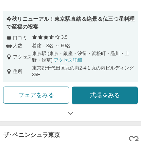
今秋リニューアル！東京駅直結＆絶景＆仏三つ星料理
で至福の祝宴
3.9
口コミ
口コミ評価
人数
着席：8名 ～ 60名
東京駅 (東京・銀座・汐留・浜松町・品川・上
アクセス
野・浅草)
アクセス詳細
東京都千代田区丸の内2-4-1 丸の内ビルディング
住所
35F
フェアをみる
式場をみる
ザ･ペニンシュラ東京