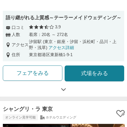
語り継がれる上質感～テーラーメイドウェディング～
3.9
口コミ
口コミ評価
人数
着席：20名 ～ 272名
汐留駅 (東京・銀座・汐留・浜松町・品川・上
アクセス
野・浅草)
アクセス詳細
住所
東京都港区東新橋1-9-1
フェアをみる
式場をみる
シャングリ・ラ 東京
オンライン見学可能
ホテルウエディング