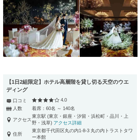
【1日2組限定】ホテル高層階を貸し切る天空のウエ
ディング
4.0
口コミ
口コミ評価
人数
着席：60名 ～ 140名
東京駅 (東京・銀座・汐留・浜松町・品川・上
アクセス
野・浅草)
アクセス詳細
東京都千代田区丸の内1-8-3 丸の内トラストタワ
住所
ー本館