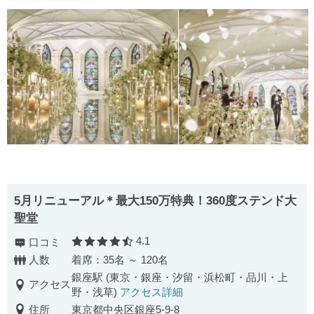
5月リニューアル＊最大150万特典！360度ステンド大
聖堂
4.1
口コミ
口コミ評価
人数
着席：35名 ～ 120名
銀座駅 (東京・銀座・汐留・浜松町・品川・上
アクセス
野・浅草)
アクセス詳細
住所
東京都中央区銀座5-9-8