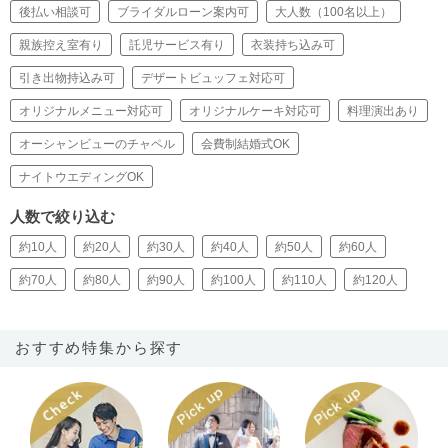
後払い相談可
ブライダルローン案内可
大人数（100名以上）
親族控え室有り
託児サービス有り
衣装持ち込み可
引き出物持込み可
デザートビュッフェ対応可
オリジナルメニュー対応可
オリジナルケーキ対応可
料理演出あり
オーシャンビューのチャペル
会費制結婚式OK
ナイトウエディングOK
人数で絞り込む
約10人
約20人
約30人
約40人
約50人
約60人
約70人
約80人
約90人
約100人
約110人
約120人
おすすめ特集から探す