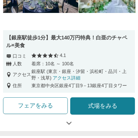
【銀座駅徒歩1分】最大140万円特典！白亜のチャペ
ル×美食
4.1
口コミ
口コミ評価
人数
着席：10名 ～ 100名
銀座駅 (東京・銀座・汐留・浜松町・品川・上
アクセス
野・浅草)
アクセス詳細
住所
東京都中央区銀座4丁目9－13銀座4丁目タワー
フェアをみる
式場をみる