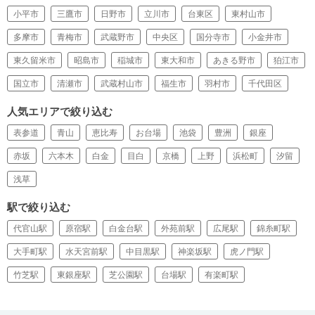
小平市
三鷹市
日野市
立川市
台東区
東村山市
多摩市
青梅市
武蔵野市
中央区
国分寺市
小金井市
東久留米市
昭島市
稲城市
東大和市
あきる野市
狛江市
国立市
清瀬市
武蔵村山市
福生市
羽村市
千代田区
人気エリアで絞り込む
表参道
青山
恵比寿
お台場
池袋
豊洲
銀座
赤坂
六本木
白金
目白
京橋
上野
浜松町
汐留
浅草
駅で絞り込む
代官山駅
原宿駅
白金台駅
外苑前駅
広尾駅
錦糸町駅
大手町駅
水天宮前駅
中目黒駅
神楽坂駅
虎ノ門駅
竹芝駅
東銀座駅
芝公園駅
台場駅
有楽町駅