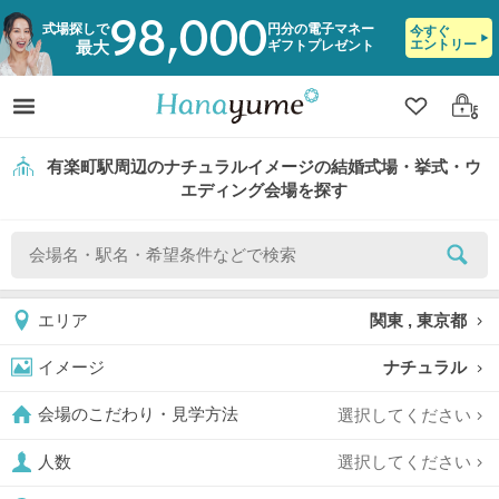
98,000
式場探しで
円分の電子マネー
今すぐ
エントリー
ギフトプレゼント
最大
クリップ
ログ
有楽町駅周辺のナチュラルイメージの結婚式場・挙式・ウ
エディング会場を探す
関東 , 東京都
エリア
ナチュラル
イメージ
選択してください
会場のこだわり・見学方法
選択してください
人数