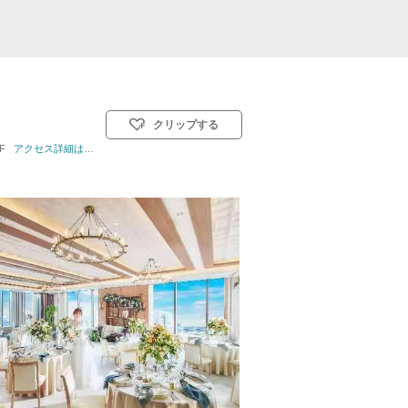
クリップする
F
挙式スタイル: 教会式(キリスト教式)／人前式／仏前式
アクセス詳細はこちら