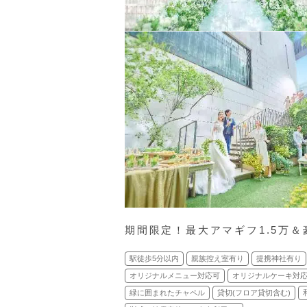
期間限定！最大アマギフ1.5万＆
駅徒歩5分以内
親族控え室有り
提携神社有り
オリジナルメニュー対応可
オリジナルケーキ対
緑に囲まれたチャペル
貸切(フロア貸切含む)