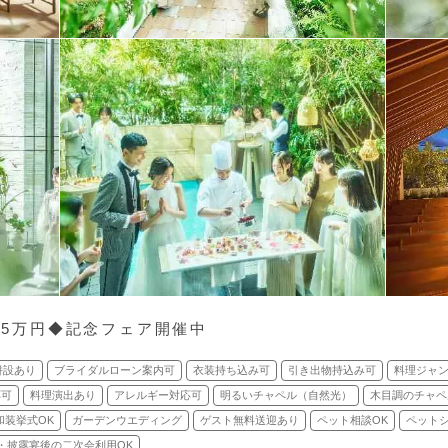
1.5万円◆記念フェア開催中
併設あり
ブライダルローン案内可
衣装持ち込み可
引き出物持込み可
料理ジャ
応可
料理演出あり
アレルギー対応可
明るいチャペル（自然光）
木目調のチャペ
和装挙式OK
ガーデンウエディング
ゲスト無料送迎あり
ペット相談OK
ペット
・披露宴後の二次会利用OK