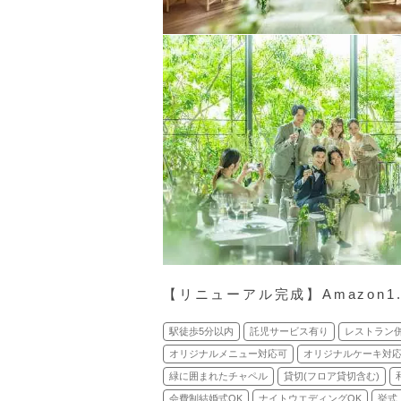
【リニューアル完成】Amazon
駅徒歩5分以内
託児サービス有り
レストラン
オリジナルメニュー対応可
オリジナルケーキ対
緑に囲まれたチャペル
貸切(フロア貸切含む)
会費制結婚式OK
ナイトウエディングOK
挙式