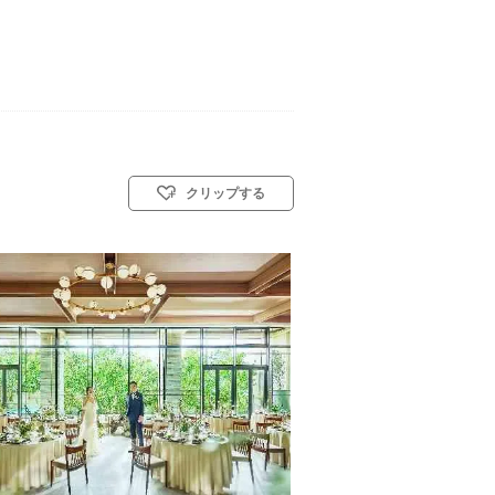
クリップする
式)／神前式／人前式／仏前式／和装人前式