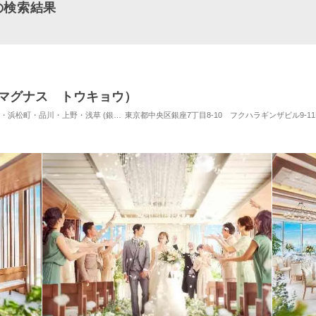
の検索結果
（ザ マグナス トウキョウ）
品川・上野・浅草 (銀座駅) / 式場・ゲストハウス
東京都中央区銀座7丁目8-10 フクハラギンザビル9-11
対応人数: 着席：2名 ～ 128名