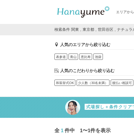
エリアから
検索条件 関東 , 東京都 , 世田谷区 , ナチュラ
人気のエリアから絞り込む
表参道
青山
恵比寿
池袋
人気のこだわりから絞り込む
和装挙式OK
少人数（30名未満）
後払い相談可
式場探し＋条件クリア
全
1
件中 1〜1件を表示