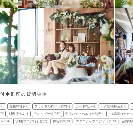
円付◆銀座の貸切会場
有り
提携神社有り
ブライダルローン案内可
カード払い可
引き出物持込み可
応可
料理演出あり
アレルギー対応可
明るいチャペル（自然光）
白基調のチャペ
チャペル
貸切(フロア貸切含む)
和装挙式OK
マタニティウエディングOK
会費制