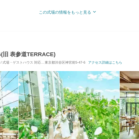
この式場の情報をもっと見る
G(旧 表参道TERRACE)
 / 式場・ゲストハウス
対応人数: 着席：10名 ～ 122名
東京都渋谷区神宮前5-47-6
挙式スタイル: 教会式(キリスト教
アクセス詳細はこちら