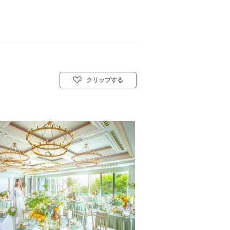
クリップする
キリスト教式)／人前式／仏前式