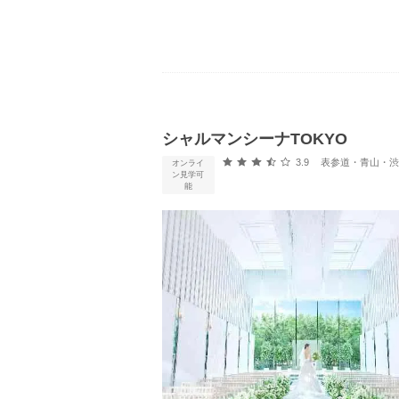
シャルマンシーナTOKYO
口コミ評価
3.9
表参道・青山・渋谷
オンライ
ン見学可
能