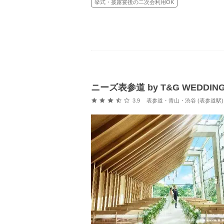
挙式・披露宴後の二次会利用OK
ニーズ表参道 by T&G WEDDIN
口コミ評価
3.9
表参道・青山・渋谷 (表参道駅)