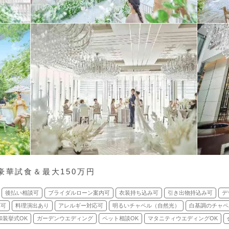
豪華試食＆最大150万円
後払い相談可
ブライダルローン案内可
衣装持ち込み可
引き出物持込み可
デ
応可
料理演出あり
アレルギー対応可
明るいチャペル（自然光）
白基調のチャペ
和装挙式OK
ガーデンウエディング
ペット相談OK
マタニティウエディングOK