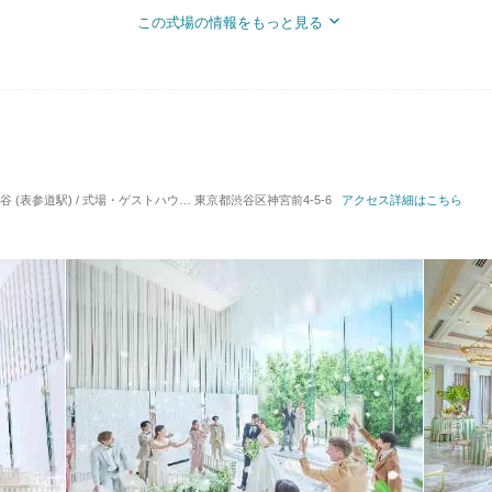
この式場の情報をもっと見る
 (表参道駅) / 式場・ゲストハウス
対応人数: 着席：2名 ～ 140名
東京都渋谷区神宮前4-5-6
アクセス詳細はこちら
挙式スタイル: 教会式(