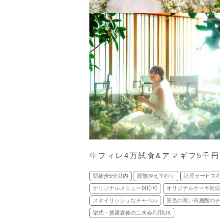
牛フィレ4万試食&アマギフ5千
駅徒歩5分以内
親族控え室有り
託児サービス
オリジナルメニュー対応可
オリジナルケーキ対
スタイリッシュなチャペル
景色の良い高層階の
挙式・披露宴後の二次会利用OK