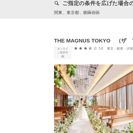
ご指定の条件を広げた場合
関東
東京都
世田谷区
THE MAGNUS TOKYO 
口コミ評価
3.8
東京・銀座・汐留・浜松町・
オンライ
ン見学可
能