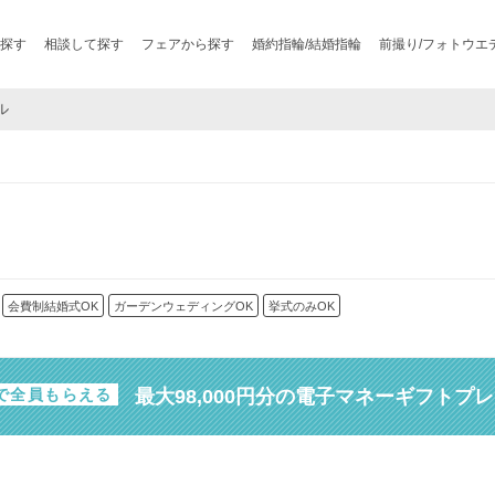
探す
相談して探す
フェアから探す
婚約指輪/結婚指輪
前撮り/フォトウエ
ル
会費制結婚式OK
ガーデンウェディングOK
挙式のみOK
最大98,000円分の電子マネーギフトプ
で全員もらえる