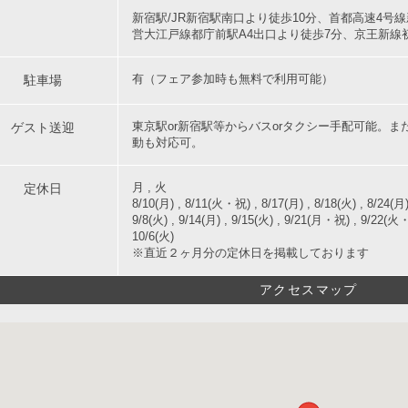
新宿駅/JR新宿駅南口より徒歩10分、首都高速4号線
営大江戸線都庁前駅A4出口より徒歩7分、京王新線
駐車場
有（フェア参加時も無料で利用可能）
ゲスト送迎
東京駅or新宿駅等からバスorタクシー手配可能。
動も対応可。
定休日
月 , 火
8/10(月) , 8/11(火・祝) , 8/17(月) , 8/18(火) , 8/24(月) 
9/8(火) , 9/14(月) , 9/15(火) , 9/21(月・祝) , 9/22(火・祝
10/6(火)
※直近２ヶ月分の定休日を掲載しております
アクセスマップ