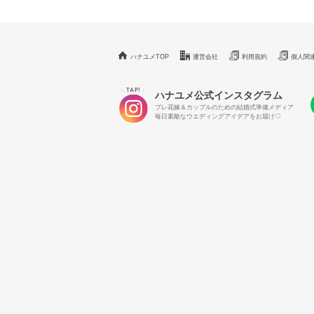
ハナユメTOP
運営会社
利用規約
個人関
TAP!
＼
／
ハナユメ公式インスタグラム
プレ花嫁＆カップルのための結婚式準備メディア
毎日素敵なウエディングアイデアをお届け♡