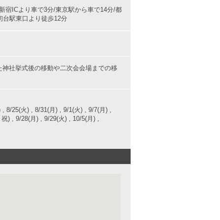
新宿ICより車で3分/東京駅から車で14分/都
初台駅東口より徒歩12分
また神社挙式後の移動や二次会会場までの移
, 8/25(火) , 8/31(月) , 9/1(火) , 9/7(月) ,
) , 9/28(月) , 9/29(火) , 10/5(月) ,