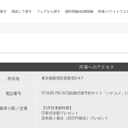
探す
相談して探す
フェアから探す
婚約指輪/結婚指輪
前撮り/フォトウエ
式場へのアクセス
所在地
東京都新宿区西新宿3-4-7
電話番号
0120-791-317(結婚式場予約サイト「ハナユメ」
最寄り駅／交通
【1件目来館特典】
①挙式全額プレゼント
②衣装１着分（20万円相当）プレゼント