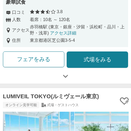
豪華試食
3.8
口コミ
口コミ評価
人数
着席：10名 ～ 120名
赤羽橋駅 (東京・銀座・汐留・浜松町・品川・上
アクセス
野・浅草)
アクセス詳細
住所
東京都港区芝公園3-5-4
フェアをみる
式場をみる
LUMIVEIL TOKYO(ルミヴェール東京)
オンライン見学可能
式場・ゲストハウス