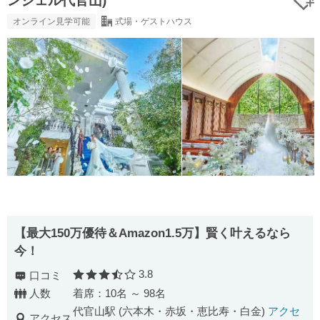
ンジェル代官山)
オンライン見学可能
式場・ゲストハウス
【最⼤150万優待＆Amazon1.5万】賢く叶えるなら
今！
3.8
口コミ
口コミ評価
人数
着席：10名 ～ 98名
代官山駅 (六本木・赤坂・恵比寿・白金)
アクセ
アクセス