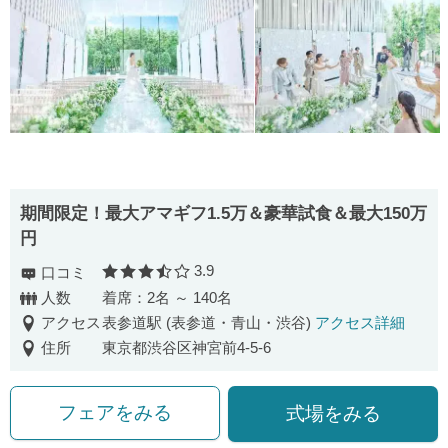
期間限定！最大アマギフ1.5万＆豪華試食＆最大150万
円
3.9
口コミ
口コミ評価
人数
着席：2名 ～ 140名
アクセス
表参道駅 (表参道・青山・渋谷)
アクセス詳細
住所
東京都渋谷区神宮前4-5-6
フェアをみる
式場をみる