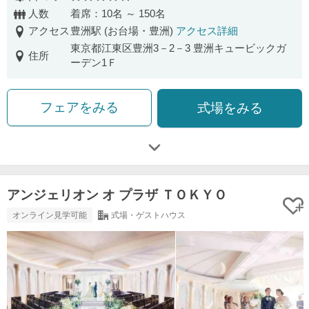
口コミ評価
人数
着席：10名 ～ 150名
アクセス
豊洲駅 (お台場・豊洲)
アクセス詳細
東京都江東区豊洲3－2－3 豊洲キュービックガ
住所
ーデン1Ｆ
フェアをみる
式場をみる
アンジェリオン オ プラザ ＴＯＫＹＯ
オンライン見学可能
式場・ゲストハウス