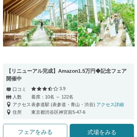
【リニューアル完成】Amazon1.5万円◆記念フェア
開催中
3.9
口コミ
口コミ評価
人数
着席：10名 ～ 122名
アクセス
表参道駅 (表参道・青山・渋谷)
アクセス詳細
住所
東京都渋谷区神宮前5-47-6
フェアをみる
式場をみる