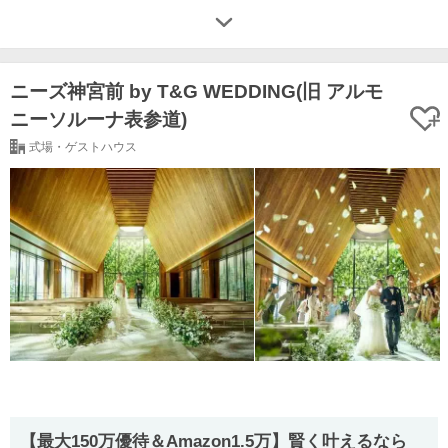
ニーズ神宮前 by T&G WEDDING(旧 アルモ
ニーソルーナ表参道)
式場・ゲストハウス
【最⼤150万優待＆Amazon1.5万】賢く叶えるなら