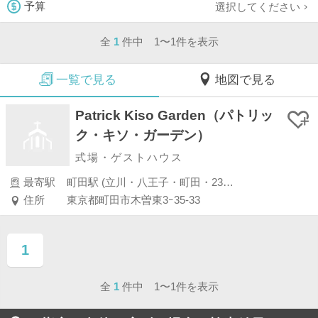
選択してください
予算
全
1
件中 1〜1件を表示
一覧で見る
地図で見る
Patrick Kiso Garden（パトリッ
ク・キソ・ガーデン）
式場・ゲストハウス
最寄駅
町田駅 (立川・八王子・町田・23区外)
住所
東京都町田市木曽東3ｰ35-33
1
ページ目
全
1
件中 1〜1件を表示