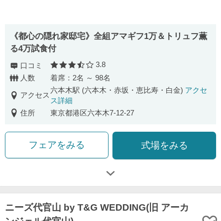
《都心の隠れ家邸宅》全組アマギフ1万＆トリュフ薫
る4万試食付
3.8
口コミ
口コミ評価
人数
着席：2名 ～ 98名
六本木駅 (六本木・赤坂・恵比寿・白金)
アクセ
アクセス
ス詳細
住所
東京都港区六本木7-12-27
フェアをみる
式場をみる
ニーズ代官山 by T&G WEDDING(旧 アーカ