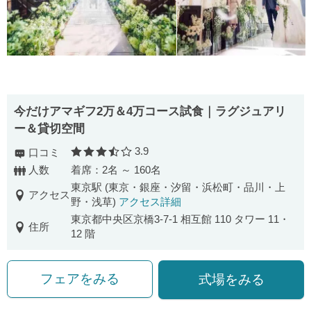
今だけアマギフ2万＆4万コース試食｜ラグジュアリ
ー＆貸切空間
3.9
口コミ
口コミ評価
人数
着席：2名 ～ 160名
東京駅 (東京・銀座・汐留・浜松町・品川・上
アクセス
野・浅草)
アクセス詳細
東京都中央区京橋3-7-1 相互館 110 タワー 11・
住所
12 階
フェアをみる
式場をみる