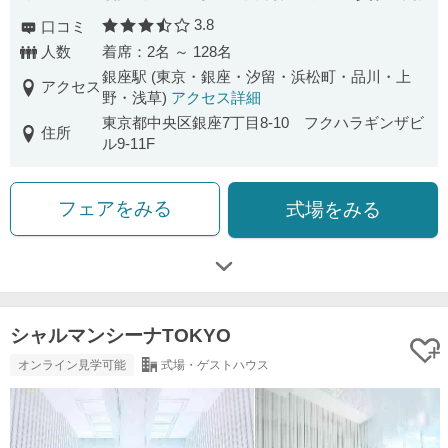
3.8
口コミ
口コミ評価
人数
着席：2名 ～ 128名
銀座駅 (東京・銀座・汐留・浜松町・品川・上
アクセス
野・浅草)
アクセス詳細
東京都中央区銀座7丁目8-10 フクハラギンザビ
住所
ル9-11F
フェアをみる
式場をみる
シャルマンシーナTOKYO
オンライン見学可能
式場・ゲストハウス