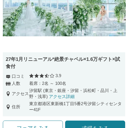
27年1月リニューアル*絶景チャペル×1.6万ギフト×試
食付
3.9
口コミ
口コミ評価
人数
着席：2名 ～ 100名
汐留駅 (東京・銀座・汐留・浜松町・品川・上
アクセス
野・浅草)
アクセス詳細
東京都港区東新橋1丁目5番2号汐留シティセンタ
住所
ー41F