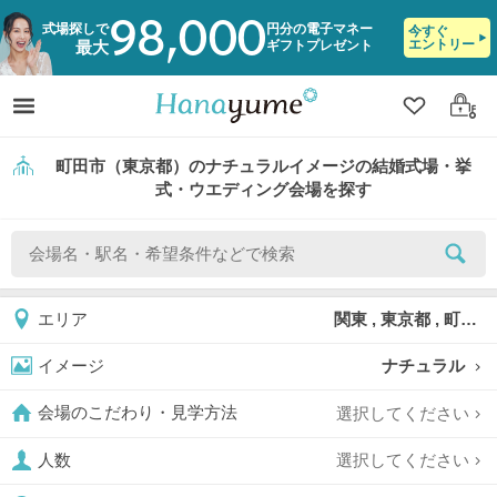
98,000
式場探しで
円分の電子マネー
今すぐ
エントリー
ギフトプレゼント
最大
クリップ
ログ
町田市（東京都）のナチュラルイメージの結婚式場・挙
式・ウエディング会場を探す
関東 , 東京都 , 町田市
エリア
ナチュラル
イメージ
選択してください
会場のこだわり・見学方法
選択してください
人数