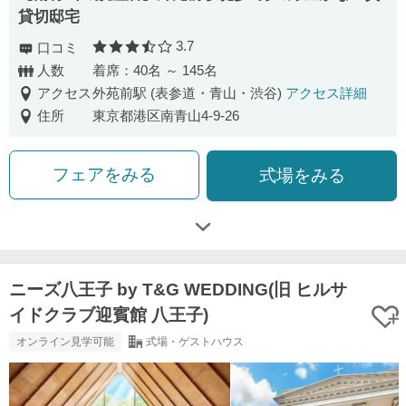
貸切邸宅
3.7
口コミ
口コミ評価
人数
着席：40名 ～ 145名
アクセス
外苑前駅 (表参道・青山・渋谷)
アクセス詳細
住所
東京都港区南青山4-9-26
フェアをみる
式場をみる
ニーズ八王子 by T&G WEDDING(旧 ヒルサ
イドクラブ迎賓館 八王子)
オンライン見学可能
式場・ゲストハウス