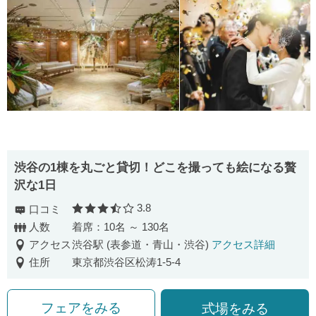
渋⾕の1棟を丸ごと貸切！どこを撮っても絵になる贅
沢な1⽇
3.8
口コミ
口コミ評価
人数
着席：10名 ～ 130名
アクセス
渋谷駅 (表参道・青山・渋谷)
アクセス詳細
住所
東京都渋谷区松涛1-5-4
フェアをみる
式場をみる