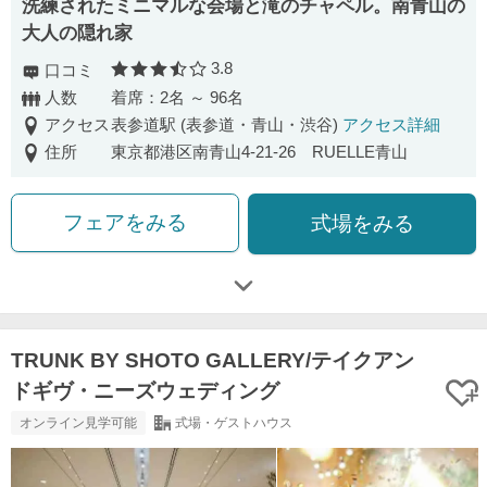
洗練されたミニマルな会場と滝のチャペル。南青山の
大人の隠れ家
3.8
口コミ
口コミ評価
人数
着席：2名 ～ 96名
アクセス
表参道駅 (表参道・青山・渋谷)
アクセス詳細
住所
東京都港区南青山4-21-26 RUELLE青山
フェアをみる
式場をみる
TRUNK BY SHOTO GALLERY/テイクアン
ドギヴ・ニーズウェディング
オンライン見学可能
式場・ゲストハウス