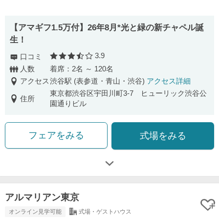
【アマギフ1.5万付】26年8月*光と緑の新チャペル誕
生！
3.9
口コミ
口コミ評価
人数
着席：2名 ～ 120名
アクセス
渋谷駅 (表参道・青山・渋谷)
アクセス詳細
東京都渋谷区宇田川町3-7 ヒューリック渋谷公
住所
園通りビル
フェアをみる
式場をみる
アルマリアン東京
オンライン見学可能
式場・ゲストハウス