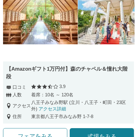
【Amazonギフト1万円付】森のチャペル＆憧れ大階
段
3.9
口コミ
口コミ評価
人数
着席：10名 ～ 120名
八王子みなみ野駅 (立川・八王子・町田・23区
アクセス
外)
アクセス詳細
住所
東京都八王子市みなみ野 1-7-8
フェアをみる
式場をみる