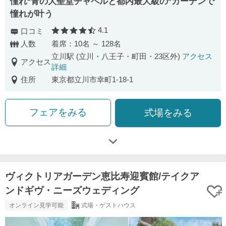
憧れ*青の大聖堂チャペルと都内最大級の*ガーデンで
憧れが叶う
4.1
口コミ
口コミ評価
人数
着席：10名 ～ 128名
立川駅 (立川・八王子・町田・23区外)
アクセス
アクセス
詳細
住所
東京都立川市幸町1-18-1
フェアをみる
式場をみる
ヴィクトリアガーデン恵比寿迎賓館/テイクア
ンドギヴ・ニーズウェディング
オンライン見学可能
式場・ゲストハウス