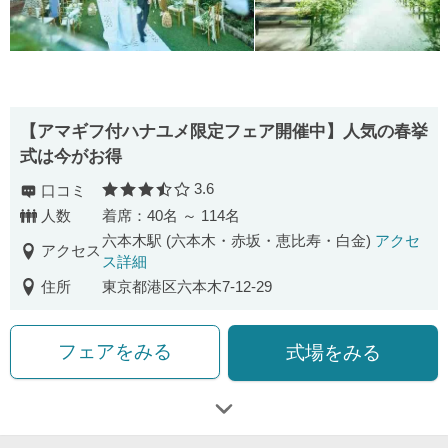
【アマギフ付ハナユメ限定フェア開催中】人気の春挙
式は今がお得
3.6
口コミ
口コミ評価
人数
着席：40名 ～ 114名
六本木駅 (六本木・赤坂・恵比寿・白金)
アクセ
アクセス
ス詳細
住所
東京都港区六本木7-12-29
フェアをみる
式場をみる