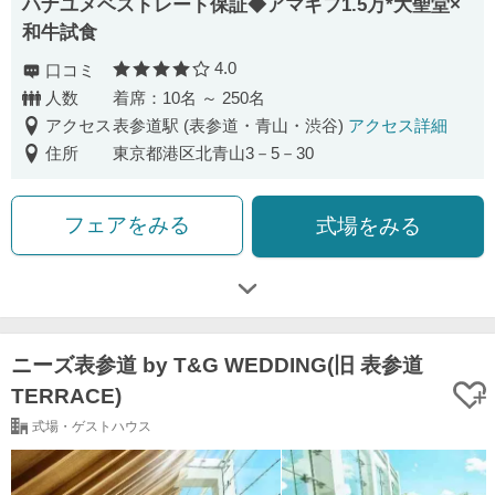
ハナユメベストレート保証◆アマギフ1.5万*大聖堂×
和牛試食
4.0
口コミ
口コミ評価
人数
着席：10名 ～ 250名
アクセス
表参道駅 (表参道・青山・渋谷)
アクセス詳細
住所
東京都港区北青山3－5－30
フェアをみる
式場をみる
ニーズ表参道 by T&G WEDDING(旧 表参道
TERRACE)
式場・ゲストハウス