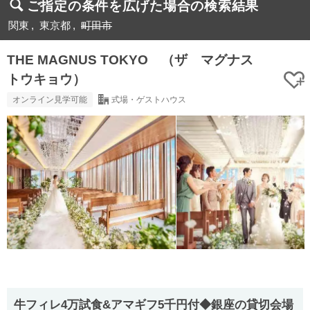
ご指定の条件を広げた場合の検索結果
関東
東京都
町田市
THE MAGNUS TOKYO （ザ マグナス
トウキョウ）
オンライン見学可能
式場・ゲストハウス
牛フィレ4万試食&アマギフ5千円付◆銀座の貸切会場