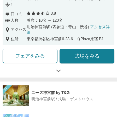
今！
3.8
口コミ
口コミ評価
人数
着席：10名 ～ 120名
明治神宮前駅 (表参道・青山・渋谷)
アクセス詳
アクセス
細
住所
東京都渋谷区神宮前6-28-6 ＱPlaza原宿 B1
フェアをみる
式場をみる
ニーズ神宮前 by T&G
明治神宮前駅 / 式場・ゲストハウス