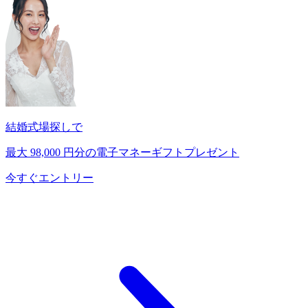
結婚式場探しで
最大
98,000
円分の電子マネーギフトプレゼント
今すぐエントリー