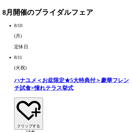
8月開催のブライダルフェア
8/10
(月
)
定休日
8/11
(火
祝
)
ハナユメ＜お盆限定★5大特典付＞豪華フレン
チ試食×憧れテラス挙式
クリップする