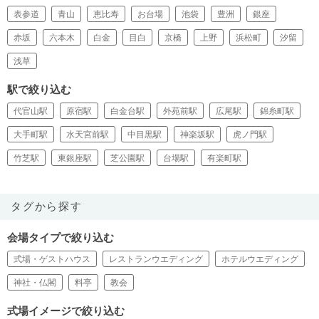
表参道
青山
恵比寿
お台場
池袋
豊洲
銀座
赤坂
六本木
白金
目白
京橋
上野
浜松町
汐留
浅草
駅で絞り込む
代官山駅
原宿駅
白金台駅
外苑前駅
広尾駅
錦糸町駅
大手町駅
水天宮前駅
中目黒駅
神楽坂駅
虎ノ門駅
竹芝駅
東銀座駅
芝公園駅
台場駅
有楽町駅
タグから探す
会場タイプで絞り込む
式場・ゲストハウス
レストランウエディング
ホテルウエディング
神社・仏閣
料亭
教会
式場イメージで絞り込む