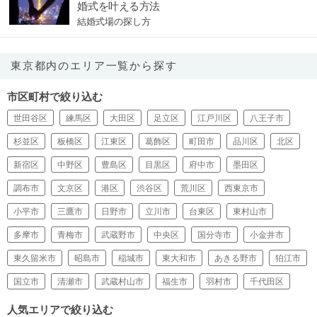
婚式を叶える方法
結婚式場の探し方
東京都内のエリア一覧から探す
市区町村で絞り込む
世田谷区
練馬区
大田区
足立区
江戸川区
八王子市
杉並区
板橋区
江東区
葛飾区
町田市
品川区
北区
新宿区
中野区
豊島区
目黒区
府中市
墨田区
調布市
文京区
港区
渋谷区
荒川区
西東京市
小平市
三鷹市
日野市
立川市
台東区
東村山市
多摩市
青梅市
武蔵野市
中央区
国分寺市
小金井市
東久留米市
昭島市
稲城市
東大和市
あきる野市
狛江市
国立市
清瀬市
武蔵村山市
福生市
羽村市
千代田区
人気エリアで絞り込む