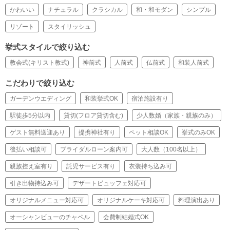
かわいい
ナチュラル
クラシカル
和・和モダン
シンプル
リゾート
スタイリッシュ
挙式スタイルで絞り込む
教会式(キリスト教式)
神前式
人前式
仏前式
和装人前式
こだわりで絞り込む
ガーデンウエディング
和装挙式OK
宿泊施設有り
駅徒歩5分以内
貸切(フロア貸切含む)
少人数婚（家族・親族のみ）
ゲスト無料送迎あり
提携神社有り
ペット相談OK
挙式のみOK
後払い相談可
ブライダルローン案内可
大人数（100名以上）
親族控え室有り
託児サービス有り
衣装持ち込み可
引き出物持込み可
デザートビュッフェ対応可
オリジナルメニュー対応可
オリジナルケーキ対応可
料理演出あり
オーシャンビューのチャペル
会費制結婚式OK