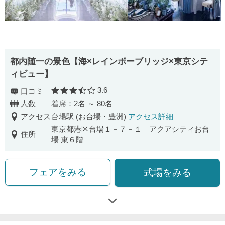
都内随一の景色【海×レインボーブリッジ×東京シテ
ィビュー】
3.6
口コミ
口コミ評価
人数
着席：2名 ～ 80名
アクセス
台場駅 (お台場・豊洲)
アクセス詳細
東京都港区台場１－７－１ アクアシティお台
住所
場 東６階
フェアをみる
式場をみる