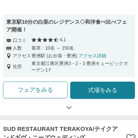
東京駅10分の白亜のレジデンス◇和洋食べ比べフェ
ア開催！
4.1
口コミ
口コミ評価
人数
着席：10名 ～ 150名
アクセス
豊洲駅 (お台場・豊洲)
アクセス詳細
東京都江東区豊洲3－2－3 豊洲キュービックガ
住所
ーデン1Ｆ
フェアをみる
式場をみる
SUD RESTAURANT TERAKOYA/テイクア
ンドギヴ・ニーズウェディング