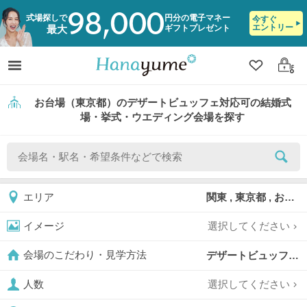
98,000
式場探しで
円分の電子マネー
今すぐ
エントリー
ギフトプレゼント
最大
クリップ
ログ
お台場（東京都）のデザートビュッフェ対応可の結婚式
場・挙式・ウエディング会場を探す
関東 , 東京都 , お台場
エリア
選択してください
イメージ
デザートビュッフェ対応可,
会場のこだわり・見学方法
選択してください
人数