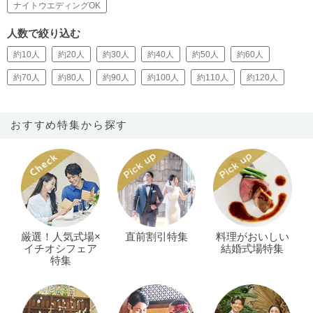
ナイトウエディングOK
人数で絞り込む
約10人
約20人
約30人
約40人
約50人
約60人
約70人
約80人
約90人
約100人
約110人
約120人
おすすめ特集から探す
厳選！人気式場×
直前割引特集
料理がおいしい
イチオシフェア
結婚式場特集
特集