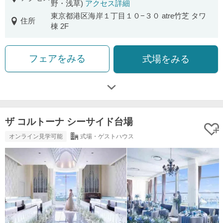
野・浅草)
アクセス詳細
東京都港区海岸１丁目１０−３０ atre竹芝 タワ
住所
棟 2F
フェアをみる
式場をみる
ザ コルトーナ シーサイド台場
オンライン見学可能
式場・ゲストハウス