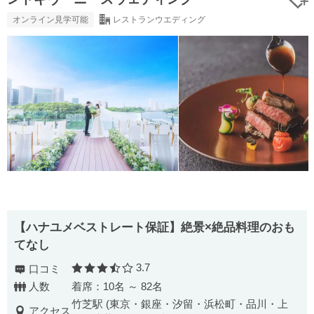
オンライン見学可能
レストランウエディング
【ハナユメベストレート保証】絶景×絶品料理のおも
てなし
3.7
口コミ
口コミ評価
人数
着席：10名 ～ 82名
竹芝駅 (東京・銀座・汐留・浜松町・品川・上
アクセス