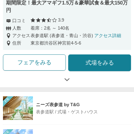
期間限定！最大アマギフ1.5万＆豪華試食＆最大150万
円
3.9
口コミ
口コミ評価
人数
着席：2名 ～ 140名
アクセス
表参道駅 (表参道・青山・渋谷)
アクセス詳細
住所
東京都渋谷区神宮前4-5-6
フェアをみる
式場をみる
ニーズ表参道 by T&G
表参道駅 / 式場・ゲストハウス