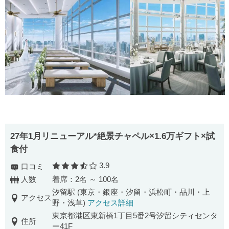
27年1月リニューアル*絶景チャペル×1.6万ギフト×試
食付
3.9
口コミ
口コミ評価
人数
着席：2名 ～ 100名
汐留駅 (東京・銀座・汐留・浜松町・品川・上
アクセス
野・浅草)
アクセス詳細
東京都港区東新橋1丁目5番2号汐留シティセンタ
住所
ー41F