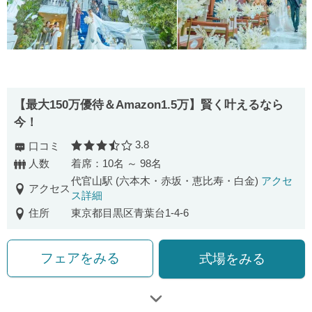
【最⼤150万優待＆Amazon1.5万】賢く叶えるなら
今！
3.8
口コミ
口コミ評価
人数
着席：10名 ～ 98名
代官山駅 (六本木・赤坂・恵比寿・白金)
アクセ
アクセス
ス詳細
住所
東京都目黒区青葉台1-4-6
フェアをみる
式場をみる