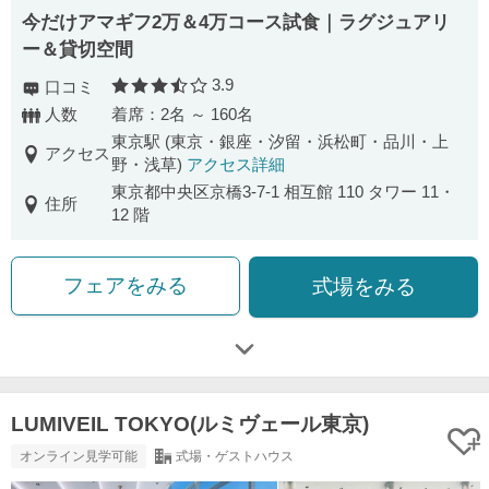
今だけアマギフ2万＆4万コース試食｜ラグジュアリ
ー＆貸切空間
3.9
口コミ
口コミ評価
人数
着席：2名 ～ 160名
東京駅 (東京・銀座・汐留・浜松町・品川・上
アクセス
野・浅草)
アクセス詳細
東京都中央区京橋3-7-1 相互館 110 タワー 11・
住所
12 階
フェアをみる
式場をみる
LUMIVEIL TOKYO(ルミヴェール東京)
オンライン見学可能
式場・ゲストハウス