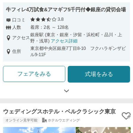
牛フィレ4万試食&アマギフ5千円付◆銀座の貸切会場
3.8
口コミ
口コミ評価
人数
着席：2名 ～ 128名
銀座駅 (東京・銀座・汐留・浜松町・品川・上
アクセス
野・浅草)
アクセス詳細
東京都中央区銀座7丁目8-10 フクハラギンザビ
住所
ル9-11F
フェアをみる
式場をみる
ウェディングスホテル・ベルクラシック東京
オンライン見学可能
ホテルウエディング