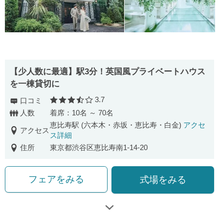
【少人数に最適】駅3分！英国風プライベートハウス
を一棟貸切に
3.7
口コミ
口コミ評価
人数
着席：10名 ～ 70名
恵比寿駅 (六本木・赤坂・恵比寿・白金)
アクセ
アクセス
ス詳細
住所
東京都渋谷区恵比寿南1-14-20
フェアをみる
式場をみる