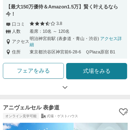
【最⼤150万優待＆Amazon1.5万】賢く叶えるなら
今！
3.8
口コミ
口コミ評価
人数
着席：10名 ～ 120名
明治神宮前駅 (表参道・青山・渋谷)
アクセス詳
アクセス
細
住所
東京都渋谷区神宮前6-28-6 ＱPlaza原宿 B1
フェアをみる
式場をみる
アニヴェルセル 表参道
オンライン見学可能
式場・ゲストハウス