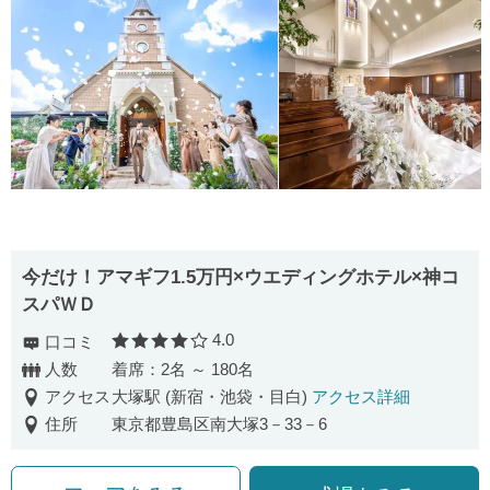
今だけ！アマギフ1.5万円×ウエディングホテル×神コ
スパＷＤ
4.0
口コミ
口コミ評価
人数
着席：2名 ～ 180名
アクセス
大塚駅 (新宿・池袋・目白)
アクセス詳細
住所
東京都豊島区南大塚3－33－6