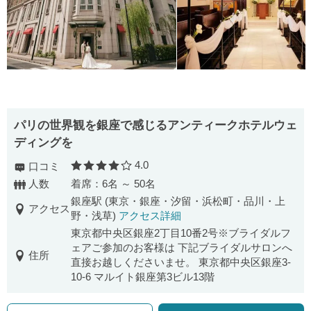
パリの世界観を銀座で感じるアンティークホテルウェ
ディングを
4.0
口コミ
口コミ評価
人数
着席：6名 ～ 50名
銀座駅 (東京・銀座・汐留・浜松町・品川・上
アクセス
野・浅草)
アクセス詳細
東京都中央区銀座2丁目10番2号※ブライダルフ
ェアご参加のお客様は 下記ブライダルサロンへ
住所
直接お越しくださいませ。 東京都中央区銀座3-
10-6 マルイト銀座第3ビル13階