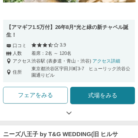
【アマギフ1.5万付】26年8月*光と緑の新チャペル誕
生！
3.9
口コミ
口コミ評価
人数
着席：2名 ～ 120名
アクセス
渋谷駅 (表参道・青山・渋谷)
アクセス詳細
東京都渋谷区宇田川町3-7 ヒューリック渋谷公
住所
園通りビル
フェアをみる
式場をみる
ニーズ八王子 by T&G WEDDING(旧 ヒルサ