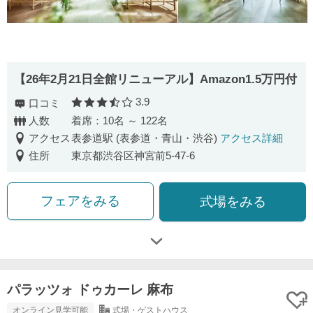
【26年2月21日全館リニューアル】Amazon1.5万円付
3.9
口コミ
口コミ評価
人数
着席：10名 ～ 122名
アクセス
表参道駅 (表参道・青山・渋谷)
アクセス詳細
住所
東京都渋谷区神宮前5-47-6
フェアをみる
式場をみる
パラッツォ ドゥカーレ 麻布
オンライン見学可能
式場・ゲストハウス