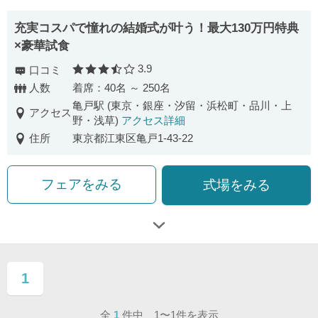
充実コスパで憧れの結婚式が叶う！最大130万円特典
×豪華試食
3.9
口コミ
口コミ評価
人数
着席：40名 ～ 250名
亀戸駅 (東京・銀座・汐留・浜松町・品川・上
アクセス
野・浅草)
アクセス詳細
住所
東京都江東区亀戸1-43-22
フェアをみる
式場をみる
1
ページ目
全
1
件中 1〜1件を表示