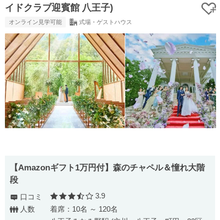
イドクラブ迎賓館 八王子)
オンライン見学可能
式場・ゲストハウス
【Amazonギフト1万円付】森のチャペル＆憧れ大階
段
3.9
口コミ
口コミ評価
人数
着席：10名 ～ 120名