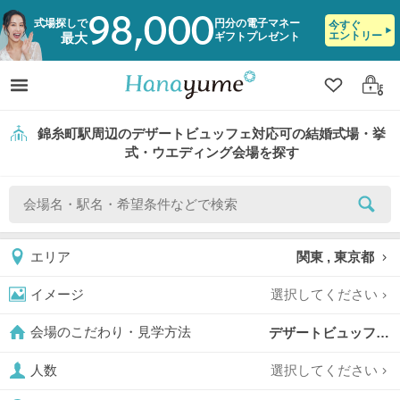
98,000
式場探しで
円分の電子マネー
今すぐ
エントリー
ギフトプレゼント
最大
クリップ
ログ
錦糸町駅周辺のデザートビュッフェ対応可の結婚式場・挙
式・ウエディング会場を探す
関東 , 東京都
エリア
選択してください
イメージ
デザートビュッフェ対応可,
会場のこだわり・見学方法
選択してください
人数