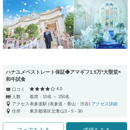
ハナユメベストレート保証◆アマギフ1.5万*大聖堂×
和牛試食
4.0
口コミ
口コミ評価
人数
着席：10名 ～ 250名
アクセス
表参道駅 (表参道・青山・渋谷)
アクセス詳細
住所
東京都港区北青山3－5－30
フェアをみる