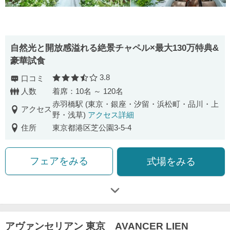
自然光と開放感溢れる絶景チャペル×最大130万特典&
豪華試食
3.8
口コミ
口コミ評価
人数
着席：10名 ～ 120名
赤羽橋駅 (東京・銀座・汐留・浜松町・品川・上
アクセス
野・浅草)
アクセス詳細
住所
東京都港区芝公園3-5-4
フェアをみる
式場をみる
アヴァンセリアン 東京 AVANCER LIEN