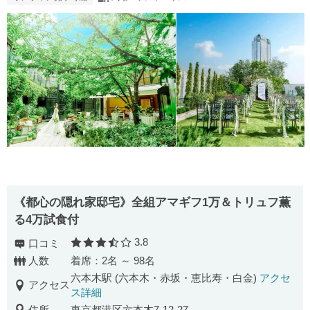
《都心の隠れ家邸宅》全組アマギフ1万＆トリュフ薫
る4万試食付
3.8
口コミ
口コミ評価
人数
着席：2名 ～ 98名
六本木駅 (六本木・赤坂・恵比寿・白金)
アクセ
アクセス
ス詳細
住所
東京都港区六本木7-12-27