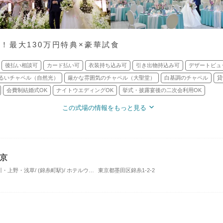
！最大130万円特典×豪華試食
後払い相談可
カード払い可
衣装持ち込み可
引き出物持込み可
デザートビュ
るいチャペル（自然光）
厳かな雰囲気のチャペル（大聖堂）
白基調のチャペル
貸
会費制結婚式OK
ナイトウエディングOK
挙式・披露宴後の二次会利用OK
この式場の情報をもっと見る
京
東京・銀座・汐留・浜松町・品川・上野・浅草/ (錦糸町駅)/ ホテルウエディング
東京都墨田区錦糸1-2-2