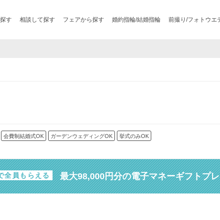
探す
相談して探す
フェアから探す
婚約指輪/結婚指輪
前撮り/フォトウエ
会費制結婚式OK
ガーデンウェディングOK
挙式のみOK
最大98,000円分の電子マネーギフトプ
で全員もらえる