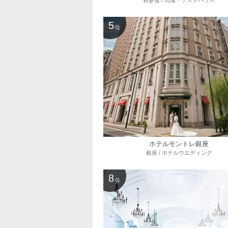
表参道 / 式場・ゲストハウス
5
位
ホテルモントレ銀座
銀座 / ホテルウエディング
8
位