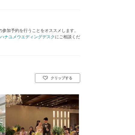
の参加予約を行うことをオススメします。
ハナユメウエディングデスク
にご相談くだ
クリップする
: 教会式(キリスト教式)／神前式／人前式／仏前式／和装人前式