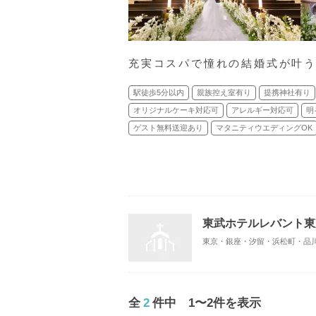
充実コスパで憧れの結婚式が叶う
駅徒歩5分以内
親族控え室有り
提携神社有り
オリジナルケーキ対応可
アレルギー対応可
明
ゲスト無料送迎あり
マタニティウエディングOK
東武ホテルレバント東
全
2
件中 1〜2件を表示