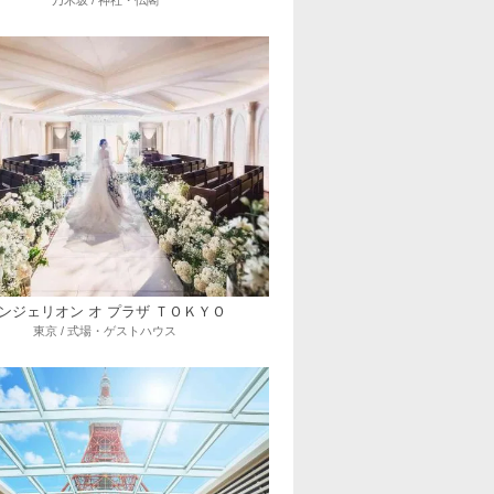
乃木坂 / 神社・仏閣
ンジェリオン オ プラザ ＴＯＫＹＯ
東京 / 式場・ゲストハウス