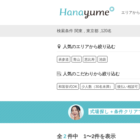
エリアから
検索条件 関東 , 東京都 ,120名
人気のエリアから絞り込む
表参道
青山
恵比寿
池袋
人気のこだわりから絞り込む
和装挙式OK
少人数（30名未満）
後払い相談可
式場探し＋条件クリア
全
2
件中 1〜2件を表示