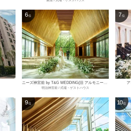
銀座 / 式場・ゲストハウス
6
7
位
位
ニーズ神宮前 by T&G WEDDING(旧 アルモニーソルーナ表参道)
ア
明治神宮前 / 式場・ゲストハウス
9
10
位
位