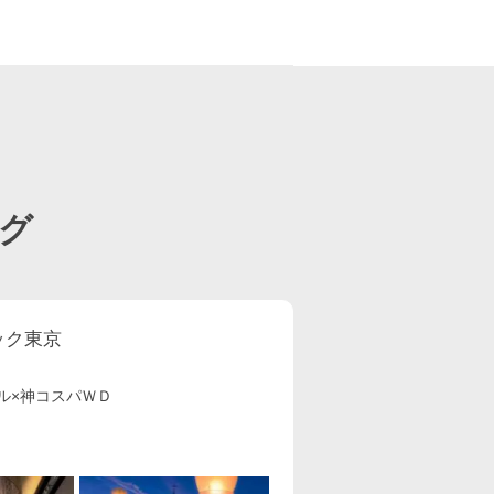
ページ目
グ
ック東京
ル×神コスパＷＤ