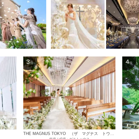
3
4
位
位
THE MAGNUS TOKYO （ザ マグナス トウキョウ）