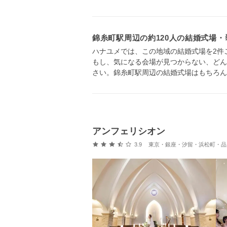
錦糸町駅周辺の約120人の結婚式場
ハナユメでは、この地域の結婚式場を2件
もし、気になる会場が見つからない、どん
さい。錦糸町駅周辺の結婚式場はもちろん
アンフェリシオン
口コミ評価
3.9
東京・銀座・汐留・浜松町・品川・上野・浅草