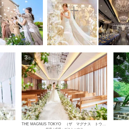
3
4
位
位
THE MAGNUS TOKYO （ザ マグナス トウキョウ）