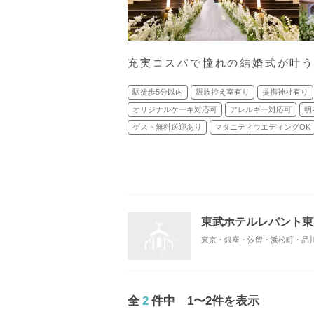
充実コスパで憧れの結婚式が叶う
駅徒歩5分以内
親族控え室有り
提携神社有り
オリジナルケーキ対応可
アレルギー対応可
明
ゲスト無料送迎あり
マタニティウエディングOK
東武ホテルレバント東
全
2
件中 1〜2件を表示