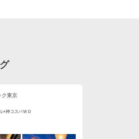
ページ目
グ
ック東京
ル×神コスパＷＤ