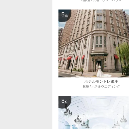
表参道 / 式場・ゲストハウス
5
位
ホテルモントレ銀座
銀座 / ホテルウエディング
8
位