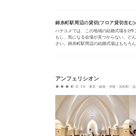
錦糸町駅周辺の貸切(フロア貸切含む
ハナユメでは、この地域の結婚式場を2件
もし、気になる会場が見つからない、どん
さい。錦糸町駅周辺の結婚式場はもちろん
アンフェリシオン
口コミ評価
3.9
東京・銀座・汐留・浜松町・品川・上野・浅草