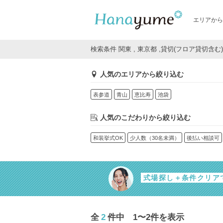
エリアから
検索条件 関東 , 東京都 ,貸切(フロア貸切含む)
人気のエリアから絞り込む
表参道
青山
恵比寿
池袋
人気のこだわりから絞り込む
和装挙式OK
少人数（30名未満）
後払い相談可
式場探し＋条件クリア
全
2
件中 1〜2件を表示