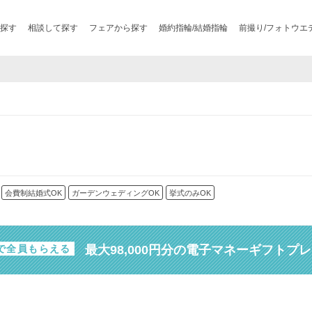
探す
相談して探す
フェアから探す
婚約指輪/結婚指輪
前撮り/フォトウエ
会費制結婚式OK
ガーデンウェディングOK
挙式のみOK
最大98,000円分の電子マネーギフトプ
で全員もらえる