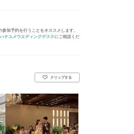
の参加予約を行うことをオススメします。
ハナユメウエディングデスク
にご相談くだ
クリップする
: 教会式(キリスト教式)／神前式／人前式／仏前式／和装人前式