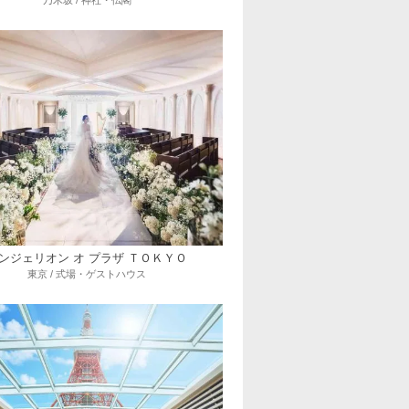
乃木坂 / 神社・仏閣
ンジェリオン オ プラザ ＴＯＫＹＯ
東京 / 式場・ゲストハウス