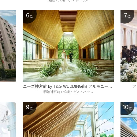
銀座 / 式場・ゲストハウス
6
7
位
位
ニーズ神宮前 by T&G WEDDING(旧 アルモニーソルーナ表参道)
ア
明治神宮前 / 式場・ゲストハウス
9
10
位
位