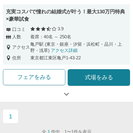
充実コスパで憧れの結婚式が叶う！最大130万円特典
×豪華試食
3.9
口コミ
口コミ評価
人数
着席：40名 ～ 250名
亀戸駅 (東京・銀座・汐留・浜松町・品川・上
アクセス
野・浅草)
アクセス詳細
住所
東京都江東区亀戸1-43-22
フェアをみる
式場をみる
1
ページ目
全
1
件中 1〜1件を表示