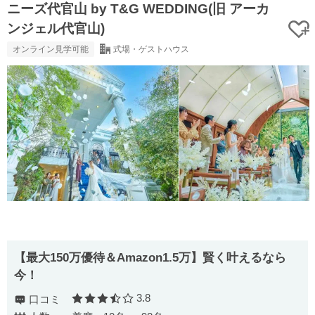
ニーズ代官山 by T&G WEDDING(旧 アーカ
ンジェル代官山)
オンライン見学可能
式場・ゲストハウス
【最⼤150万優待＆Amazon1.5万】賢く叶えるなら
今！
3.8
口コミ
口コミ評価