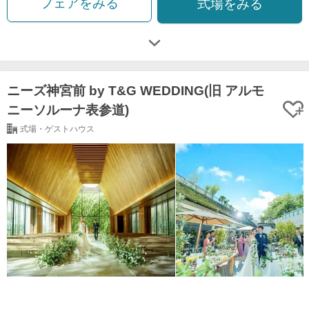
フェアをみる
式場をみる
ニーズ神宮前 by T&G WEDDING(旧 アルモ
ニーソルーナ表参道)
式場・ゲストハウス