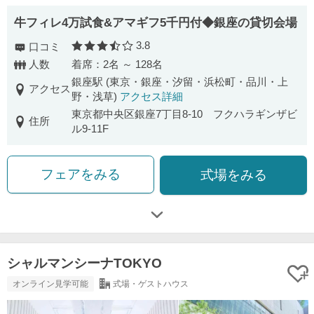
牛フィレ4万試食&アマギフ5千円付◆銀座の貸切会場
3.8
口コミ
口コミ評価
人数
着席：2名 ～ 128名
銀座駅 (東京・銀座・汐留・浜松町・品川・上
アクセス
野・浅草)
アクセス詳細
東京都中央区銀座7丁目8-10 フクハラギンザビ
住所
ル9-11F
フェアをみる
式場をみる
シャルマンシーナTOKYO
オンライン見学可能
式場・ゲストハウス