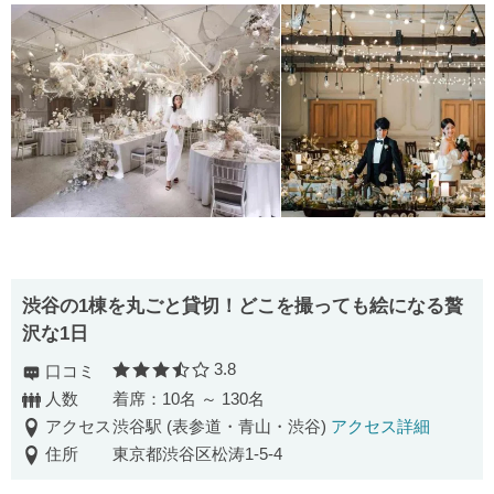
渋⾕の1棟を丸ごと貸切！どこを撮っても絵になる贅
沢な1⽇
3.8
口コミ
口コミ評価
人数
着席：10名 ～ 130名
アクセス
渋谷駅 (表参道・青山・渋谷)
アクセス詳細
住所
東京都渋谷区松涛1-5-4