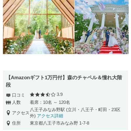
【Amazonギフト1万円付】森のチャペル＆憧れ大階
段
3.9
口コミ
口コミ評価
人数
着席：10名 ～ 120名
八王子みなみ野駅 (立川・八王子・町田・23区
アクセス
外)
アクセス詳細
住所
東京都八王子市みなみ野 1-7-8