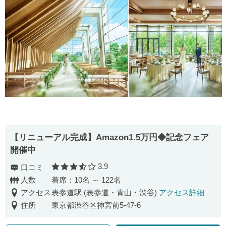
【リニューアル完成】Amazon1.5万円◆記念フェア
開催中
3.9
口コミ
口コミ評価
人数
着席：10名 ～ 122名
アクセス
表参道駅 (表参道・青山・渋谷)
アクセス詳細
住所
東京都渋谷区神宮前5-47-6