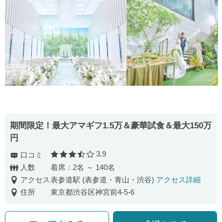
期間限定！最大アマギフ1.5万＆豪華試食＆最大150万
円
3.9
口コミ
口コミ評価
人数
着席：2名 ～ 140名
アクセス
表参道駅 (表参道・青山・渋谷)
アクセス詳細
住所
東京都渋谷区神宮前4-5-6