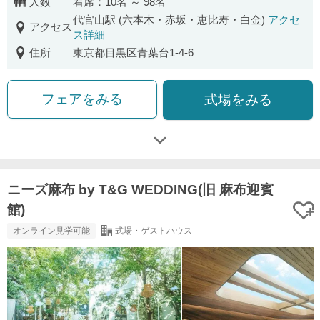
人数
着席：10名 ～ 98名
代官山駅 (六本木・赤坂・恵比寿・白金)
アクセ
アクセス
ス詳細
住所
東京都目黒区青葉台1-4-6
フェアをみる
式場をみる
ニーズ麻布 by T&G WEDDING(旧 麻布迎賓
館)
オンライン見学可能
式場・ゲストハウス