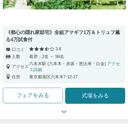
《都心の隠れ家邸宅》全組アマギフ1万＆トリュフ薫
る4万試食付
3.8
口コミ
口コミ評価
人数
着席：2名 ～ 98名
六本木駅 (六本木・赤坂・恵比寿・白金)
アクセ
アクセス
ス詳細
住所
東京都港区六本木7-12-27
フェアをみる
式場をみる