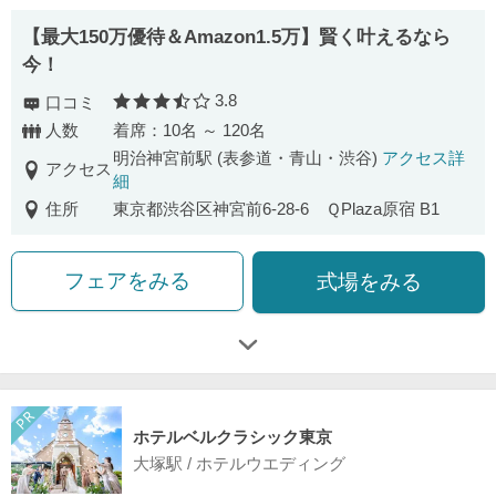
【最⼤150万優待＆Amazon1.5万】賢く叶えるなら
今！
3.8
口コミ
口コミ評価
人数
着席：10名 ～ 120名
明治神宮前駅 (表参道・青山・渋谷)
アクセス詳
アクセス
細
住所
東京都渋谷区神宮前6-28-6 ＱPlaza原宿 B1
フェアをみる
式場をみる
ホテルベルクラシック東京
大塚駅 / ホテルウエディング