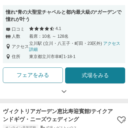
憧れ*青の大聖堂チャペルと都内最大級の*ガーデンで
憧れが叶う
4.1
口コミ
口コミ評価
人数
着席：10名 ～ 128名
立川駅 (立川・八王子・町田・23区外)
アクセス
アクセス
詳細
住所
東京都立川市幸町1-18-1
フェアをみる
式場をみる
ヴィクトリアガーデン恵比寿迎賓館/テイクア
ンドギヴ・ニーズウェディング
オンライン見学可能
式場・ゲストハウス