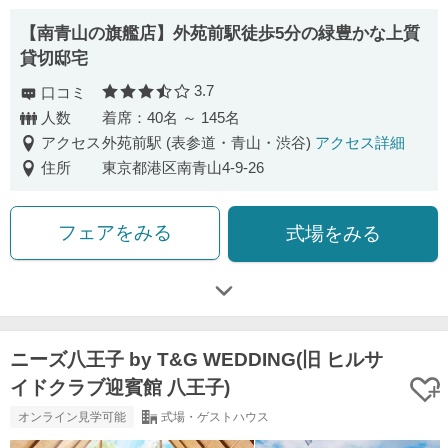
【南⻘⼭の旗艦店】外苑前駅徒歩5分の緑豊かな上質
貸切邸宅
3.7
口コミ
口コミ評価
人数
着席：40名 ～ 145名
アクセス
外苑前駅 (表参道・青山・渋谷)
アクセス詳細
住所
東京都港区南青山4-9-26
フェアをみる
式場をみる
ニーズ八王子 by T&G WEDDING(旧 ヒルサ
イドクラブ迎賓館 八王子)
オンライン見学可能
式場・ゲストハウス