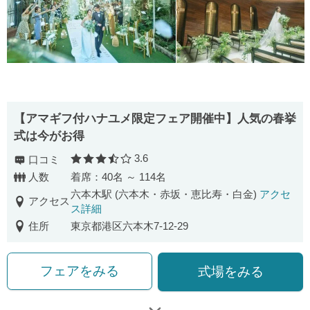
【アマギフ付ハナユメ限定フェア開催中】人気の春挙
式は今がお得
3.6
口コミ
口コミ評価
人数
着席：40名 ～ 114名
六本木駅 (六本木・赤坂・恵比寿・白金)
アクセ
アクセス
ス詳細
住所
東京都港区六本木7-12-29
フェアをみる
式場をみる