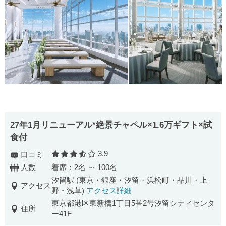
27年1月リニューアル*絶景チャペル×1.6万ギフト×試
食付
3.9
口コミ
口コミ評価
人数
着席：2名 ～ 100名
汐留駅 (東京・銀座・汐留・浜松町・品川・上
アクセス
野・浅草)
アクセス詳細
東京都港区東新橋1丁目5番2号汐留シティセンタ
住所
ー41F