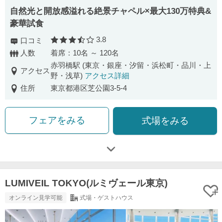
自然光と開放感溢れる絶景チャペル×最大130万特典&
豪華試食
3.8
口コミ
口コミ評価
人数
着席：10名 ～ 120名
赤羽橋駅 (東京・銀座・汐留・浜松町・品川・上
アクセス
野・浅草)
アクセス詳細
住所
東京都港区芝公園3-5-4
フェアをみる
式場をみる
LUMIVEIL TOKYO(ルミヴェール東京)
オンライン見学可能
式場・ゲストハウス