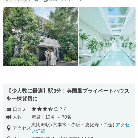
【少人数に最適】駅3分！英国風プライベートハウス
を一棟貸切に
3.7
口コミ
口コミ評価
人数
着席：10名 ～ 70名
恵比寿駅 (六本木・赤坂・恵比寿・白金)
アクセ
アクセス
ス詳細