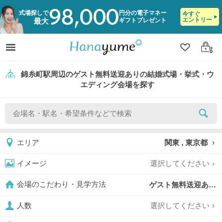
98,000
式場探しで
円分の電子マネー
今すぐ
エントリー
ギフトプレゼント
最大
クリップ
ログ
錦糸町駅周辺のゲスト無料送迎ありの結婚式場・挙式・ウ
エディング会場を探す
関東 , 東京都
エリア
選択してください
イメージ
ゲスト無料送迎あり,
会場のこだわり・見学方法
選択してください
人数