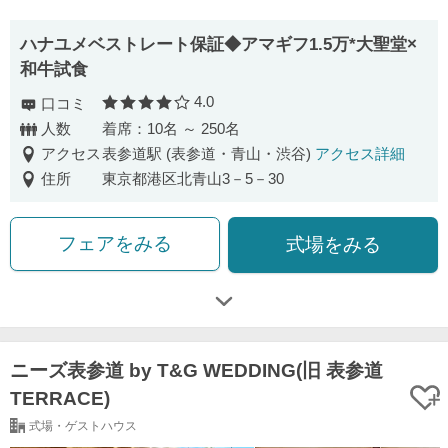
ハナユメベストレート保証◆アマギフ1.5万*大聖堂×
和牛試食
4.0
口コミ
口コミ評価
人数
着席：10名 ～ 250名
アクセス
表参道駅 (表参道・青山・渋谷)
アクセス詳細
住所
東京都港区北青山3－5－30
フェアをみる
式場をみる
ニーズ表参道 by T&G WEDDING(旧 表参道
TERRACE)
式場・ゲストハウス