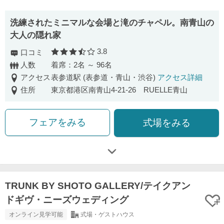
洗練されたミニマルな会場と滝のチャペル。南青山の
大人の隠れ家
3.8
口コミ
口コミ評価
人数
着席：2名 ～ 96名
アクセス
表参道駅 (表参道・青山・渋谷)
アクセス詳細
住所
東京都港区南青山4-21-26 RUELLE青山
フェアをみる
式場をみる
TRUNK BY SHOTO GALLERY/テイクアン
ドギヴ・ニーズウェディング
オンライン見学可能
式場・ゲストハウス