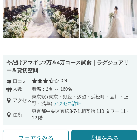
今だけアマギフ2万＆4万コース試食｜ラグジュアリ
ー＆貸切空間
3.9
口コミ
口コミ評価
人数
着席：2名 ～ 160名
東京駅 (東京・銀座・汐留・浜松町・品川・上
アクセス
野・浅草)
アクセス詳細
東京都中央区京橋3-7-1 相互館 110 タワー 11・
住所
12 階
フェアをみる
式場をみる