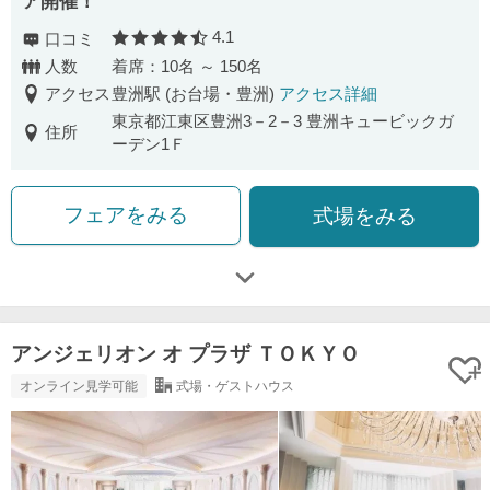
ア開催！
4.1
口コミ
口コミ評価
人数
着席：10名 ～ 150名
アクセス
豊洲駅 (お台場・豊洲)
アクセス詳細
東京都江東区豊洲3－2－3 豊洲キュービックガ
住所
ーデン1Ｆ
フェアをみる
式場をみる
アンジェリオン オ プラザ ＴＯＫＹＯ
オンライン見学可能
式場・ゲストハウス