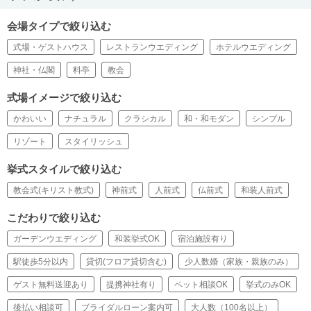
会場タイプで絞り込む
式場・ゲストハウス
レストランウエディング
ホテルウエディング
神社・仏閣
料亭
教会
式場イメージで絞り込む
かわいい
ナチュラル
クラシカル
和・和モダン
シンプル
リゾート
スタイリッシュ
挙式スタイルで絞り込む
教会式(キリスト教式)
神前式
人前式
仏前式
和装人前式
こだわりで絞り込む
ガーデンウエディング
和装挙式OK
宿泊施設有り
駅徒歩5分以内
貸切(フロア貸切含む)
少人数婚（家族・親族のみ）
ゲスト無料送迎あり
提携神社有り
ペット相談OK
挙式のみOK
後払い相談可
ブライダルローン案内可
大人数（100名以上）