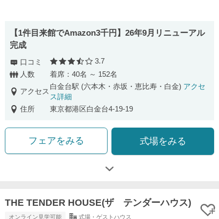
【1件目来館でAmazon3千円】26年9月リニューアル
完成
3.7
口コミ
口コミ評価
人数
着席：40名 ～ 152名
白金台駅 (六本木・赤坂・恵比寿・白金)
アクセ
アクセス
ス詳細
住所
東京都港区白金台4-19-19
フェアをみる
式場をみる
THE TENDER HOUSE(ザ テンダーハウス)
オンライン見学可能
式場・ゲストハウス