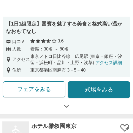
【1日1組限定】国賓を魅了する美食と格式高い温か
なおもてなし
3.6
口コミ
口コミ評価
人数
着席：30名 ～ 90名
東京メトロ日比谷線 広尾駅 (東京・銀座・汐
アクセス
留・浜松町・品川・上野・浅草)
アクセス詳細
住所
東京都港区南麻布 3－5－40
フェアをみる
式場をみる
ホテル雅叙園東京