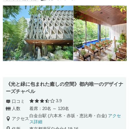
《光と緑に包まれた癒しの空間》都内唯一のデザイナ
ーズチャペル
3.9
口コミ
口コミ評価
人数
着席：20名 ～ 120名
白金台駅 (六本木・赤坂・恵比寿・白金)
アクセ
アクセス
ス詳細
住所
東京都港区白金台4-19-16