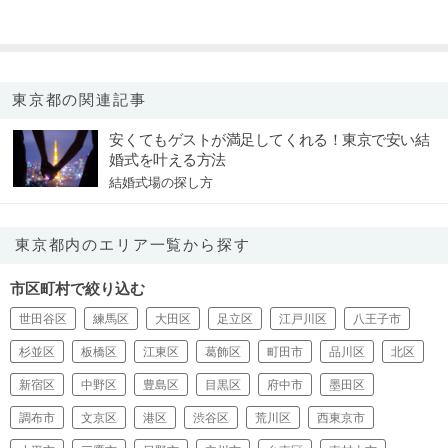
東京都の関連記事
安くてもゲストが満足してくれる！東京で安い結
婚式を叶える方法
結婚式場の探し方
東京都内のエリア一覧から探す
市区町村で絞り込む
世田谷区
練馬区
大田区
足立区
江戸川区
八王子市
杉並区
板橋区
江東区
葛飾区
町田市
品川区
北区
新宿区
中野区
豊島区
目黒区
府中市
墨田区
調布市
文京区
港区
渋谷区
荒川区
西東京市