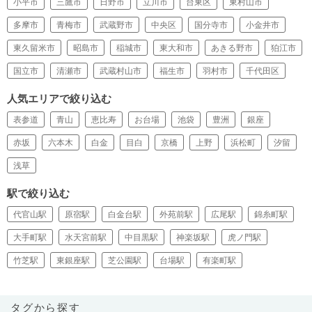
小平市
三鷹市
日野市
立川市
台東区
東村山市
多摩市
青梅市
武蔵野市
中央区
国分寺市
小金井市
東久留米市
昭島市
稲城市
東大和市
あきる野市
狛江市
国立市
清瀬市
武蔵村山市
福生市
羽村市
千代田区
人気エリアで絞り込む
表参道
青山
恵比寿
お台場
池袋
豊洲
銀座
赤坂
六本木
白金
目白
京橋
上野
浜松町
汐留
浅草
駅で絞り込む
代官山駅
原宿駅
白金台駅
外苑前駅
広尾駅
錦糸町駅
大手町駅
水天宮前駅
中目黒駅
神楽坂駅
虎ノ門駅
竹芝駅
東銀座駅
芝公園駅
台場駅
有楽町駅
タグから探す