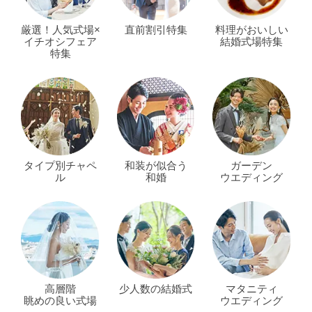
厳選！人気式場×
直前割引特集
料理がおいしい
イチオシフェア
結婚式場特集
特集
タイプ別チャペ
和装が似合う
ガーデン
ル
和婚
ウエディング
高層階
少人数の結婚式
マタニティ
眺めの良い式場
ウエディング