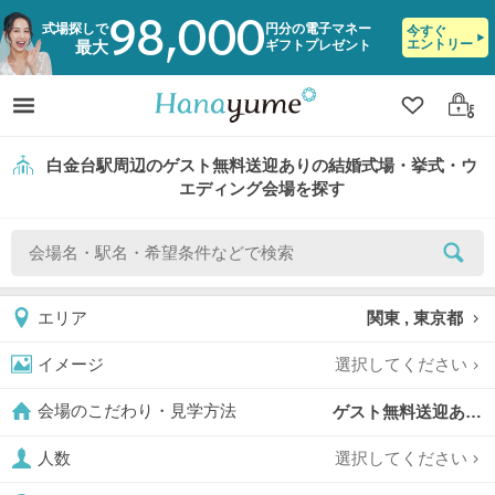
98,000
式場探しで
円分の電子マネー
今すぐ
エントリー
ギフトプレゼント
最大
クリップ
ログ
白金台駅周辺のゲスト無料送迎ありの結婚式場・挙式・ウ
エディング会場を探す
関東 , 東京都
エリア
選択してください
イメージ
ゲスト無料送迎あり,
会場のこだわり・見学方法
選択してください
人数