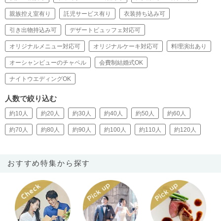
親族控え室有り
託児サービス有り
衣装持ち込み可
引き出物持込み可
デザートビュッフェ対応可
オリジナルメニュー対応可
オリジナルケーキ対応可
料理演出あり
オーシャンビューのチャペル
会費制結婚式OK
ナイトウエディングOK
人数で絞り込む
約10人
約20人
約30人
約40人
約50人
約60人
約70人
約80人
約90人
約100人
約110人
約120人
おすすめ特集から探す