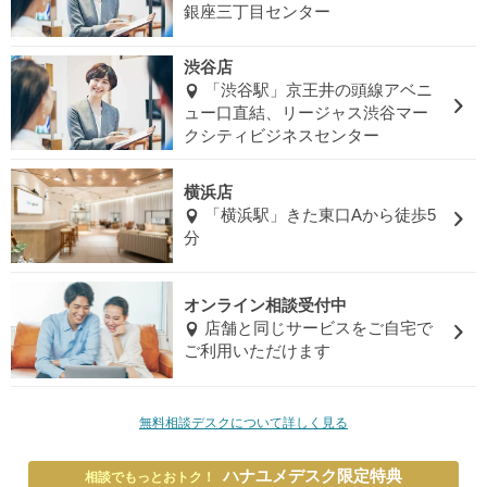
銀座三丁目センター
渋谷店
「渋谷駅」京王井の頭線アベニ
ュー口直結、リージャス渋谷マー
クシティビジネスセンター
横浜店
「横浜駅」きた東口Aから徒歩5
分
オンライン相談受付中
店舗と同じサービスをご自宅で
ご利用いただけます
無料相談デスクについて詳しく見る
ハナユメデスク限定特典
相談でもっとおトク！