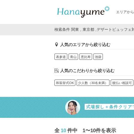
エリアから
検索条件 関東 , 東京都 ,デザートビュッフェ
人気のエリアから絞り込む
表参道
青山
恵比寿
池袋
人気のこだわりから絞り込む
和装挙式OK
少人数（30名未満）
後払い相談可
式場探し＋条件クリア
全
10
件中 1〜10件を表示