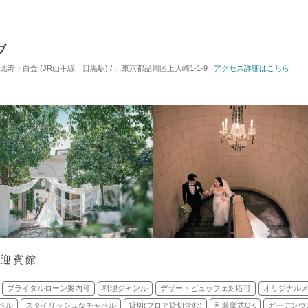
ブ
金 (JR山手線 目黒駅) / 式場・ゲストハウス
東京都品川区上大崎1-1-9
対応人数: 着席：2名 ～ 120名
アクセス詳細はこちら
挙式ス
切迎賓館
ブライダルローン案内可
料理ジャンル
デザートビュッフェ対応可
オリジナル
ペル
スタイリッシュなチャペル
貸切(フロア貸切含む)
和装挙式OK
ガーデンウ