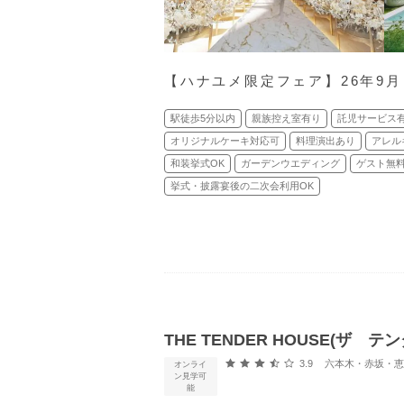
【ハナユメ限定フェア】26年9
駅徒歩5分以内
親族控え室有り
託児サービス
オリジナルケーキ対応可
料理演出あり
アレル
和装挙式OK
ガーデンウエディング
ゲスト無
挙式・披露宴後の二次会利用OK
THE TENDER HOUSE(ザ テ
口コミ評価
3.9
六本木・赤坂・恵比寿・
オンライ
ン見学可
能