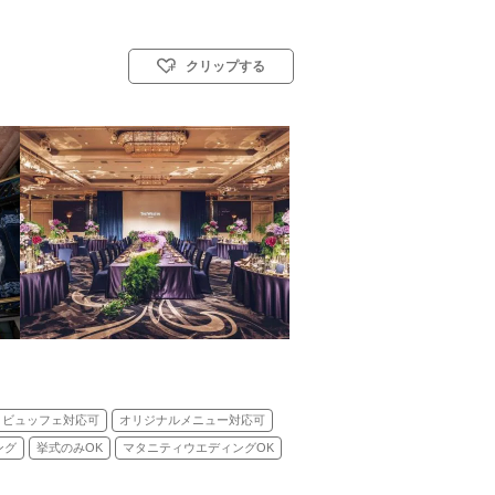
クリップする
スト教式)／神前式／人前式
トビュッフェ対応可
オリジナルメニュー対応可
ング
挙式のみOK
マタニティウエディングOK