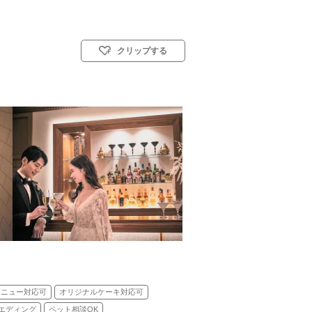
クリップする
タイル: 教会式(キリスト教式)／人前式／和装人前式
メニュー対応可
オリジナルケーキ対応可
エディング
ペット相談OK