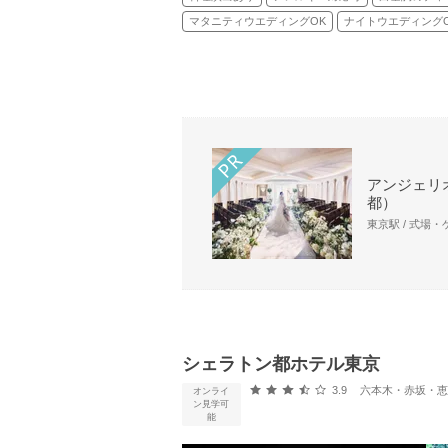
マタニティウエディングOK
ナイトウエディング
アンジェリオ
都）
東京駅 / 式場
シェラトン都ホテル東京
口コミ評価
3.9
六本木・赤坂・恵比寿・
オンライ
ン見学可
能