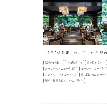
【1日2組限定】緑に囲まれた隠
駅徒歩5分以内
宿泊施設有り
親族控え室有り
オリジナルメニュー対応可
オリジナルケーキ対
スタイリッシュなチャペル
緑に囲まれたチャペ
挙式・披露宴後の二次会利用OK