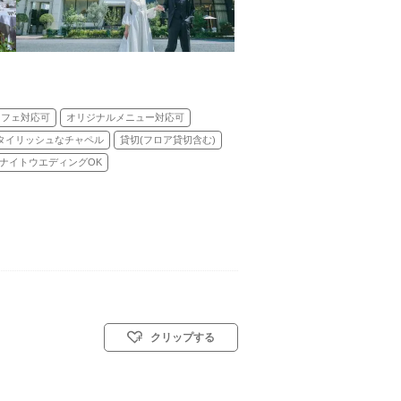
ッフェ対応可
オリジナルメニュー対応可
タイリッシュなチャペル
貸切(フロア貸切含む)
ナイトウエディングOK
クリップする
 教会式(キリスト教式)／人前式／和装人前式