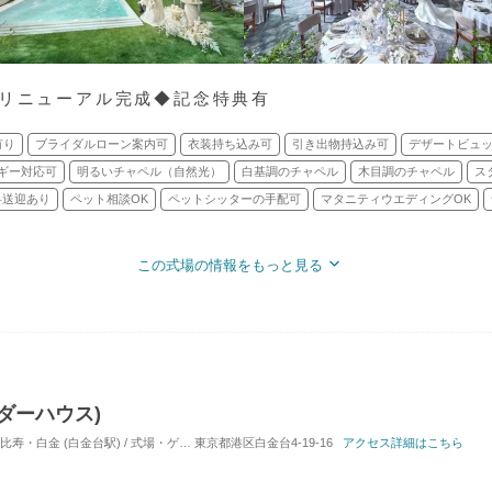
月リニューアル完成◆記念特典有
有り
ブライダルローン案内可
衣装持ち込み可
引き出物持込み可
デザートビュ
ギー対応可
明るいチャペル（自然光）
白基調のチャペル
木目調のチャペル
ス
料送迎あり
ペット相談OK
ペットシッターの手配可
マタニティウエディングOK
この式場の情報をもっと見る
ンダーハウス)
白金 (白金台駅) / 式場・ゲストハウス
東京都港区白金台4-19-16
対応人数: 着席：20名 ～ 120名
アクセス詳細はこちら
挙式スタイル: