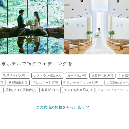
れ家ホテルで宿泊ウェディングを
託児サービス有り
レストラン併設あり
カード払い可
衣装持ち込み可
引き出
応可
料理演出あり
アレルギー対応可
明るいチャペル（自然光）
白基調のチャペ
ル
貸切(フロア貸切含む)
和装挙式OK
ゲスト無料送迎あり
マタニティウエディン
この式場の情報をもっと見る