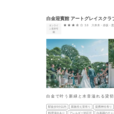
白金迎賓館 アートグレイスクラ
口コミ評価
3.8
六本木・赤坂・恵比寿・白
オンライ
ン見学可
能
白金で叶う新緑と水音溢れる貸
駅徒歩5分以内
親族控え室有り
提携神社有り
料理演出あり
アレルギー対応可
白基調のチャ