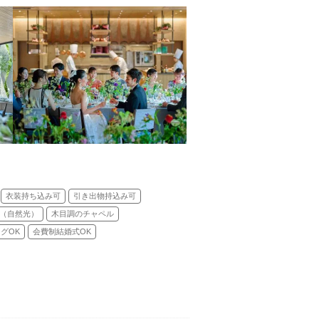
衣装持ち込み可
引き出物持込み可
（自然光）
木目調のチャペル
グOK
会費制結婚式OK