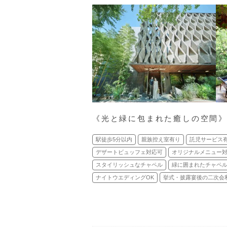
《光と緑に包まれた癒しの空間
駅徒歩5分以内
親族控え室有り
託児サービス
デザートビュッフェ対応可
オリジナルメニュー
スタイリッシュなチャペル
緑に囲まれたチャペ
ナイトウエディングOK
挙式・披露宴後の二次会