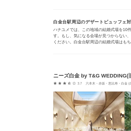
白金台駅周辺のデザートビュッフェ
ハナユメでは、この地域の結婚式場を10
す。もし、気になる会場が見つからない、
ください。白金台駅周辺の結婚式場はもち
ニーズ白金 by T&G WEDDIN
口コミ評価
3.7
六本木・赤坂・恵比寿・白金 (白金