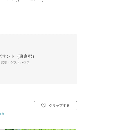
パサンド（東京都）
/ 式場・ゲストハウス
クリップする
ちら
: 教会式(キリスト教式)／神前式／人前式／和装人前式