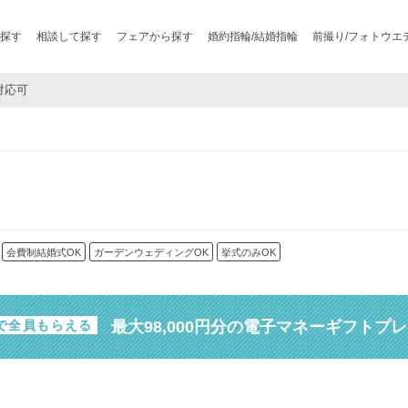
探す
相談して探す
フェアから探す
婚約指輪/結婚指輪
前撮り/フォトウエ
対応可
会費制結婚式OK
ガーデンウェディングOK
挙式のみOK
最大98,000円分の電子マネーギフトプ
で全員もらえる