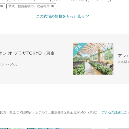
OK
挙式・披露宴後の二次会利用OK
この式場の情報をもっと見る
ン オ プラザTOKYO（東京
アン
渋谷駅 
・ゲストハウス
白金 (JR目黒駅) / ホテルウエディング
東京都港区白金台1-1-50 （東京）
対応人数: 着席：10名 ～ 320名
アクセス詳細はこ
挙式スタイル