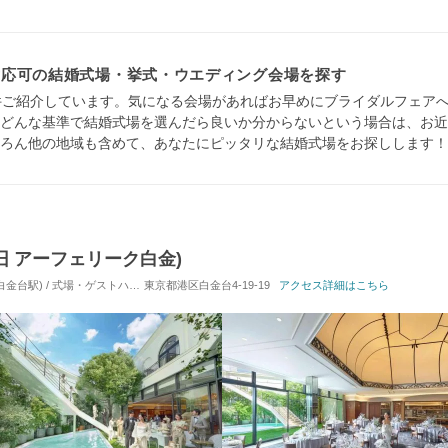
対応可の結婚式場・挙式・ウエディング会場を探す
件ご紹介しています。気になる会場があればお早めにブライダルフェア
どんな基準で結婚式場を選んだら良いか分からないという場合は、お近
ろん他の地域も含めて、あなたにピッタリな結婚式場をお探しします！
G(旧 アーフェリーク白金)
台駅) / 式場・ゲストハウス
東京都港区白金台4-19-19
対応人数: 着席：40名 ～ 152名
アクセス詳細はこちら
挙式スタイル: 教会式(キ