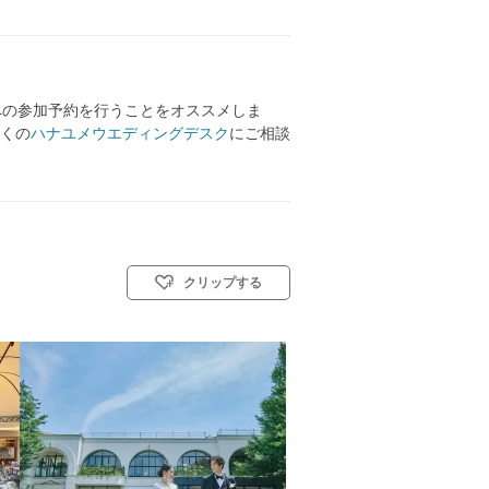
への参加予約を行うことをオススメしま
くの
ハナユメウエディングデスク
にご相談
クリップする
リスト教式)／神前式／人前式／仏前式／和装人前式