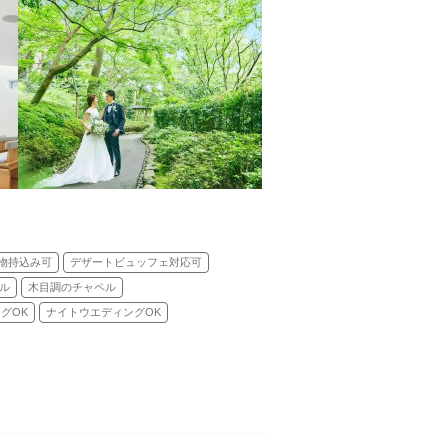
物持込み可
デザートビュッフェ対応可
ル
木目調のチャペル
グOK
ナイトウエディングOK