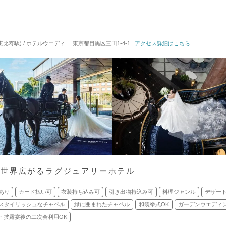
寿駅) / ホテルウエディング
東京都目黒区三田1-4-1
対応人数: 着席：6名 ～ 480名
アクセス詳細はこちら
挙式スタイル: 教会式(キリ
の世界広がるラグジュアリーホテル
あり
カード払い可
衣装持ち込み可
引き出物持込み可
料理ジャンル
デザー
スタイリッシュなチャペル
緑に囲まれたチャペル
和装挙式OK
ガーデンウエディ
・披露宴後の二次会利用OK