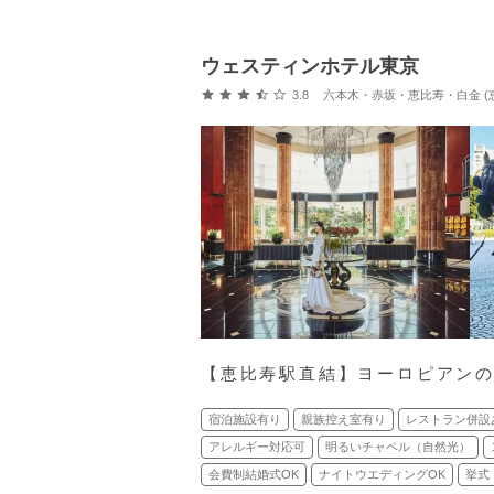
ウェスティンホテル東京
口コミ評価
3.8
六本木・赤坂・恵比寿・白金 (恵比
【恵比寿駅直結】ヨーロピアン
宿泊施設有り
親族控え室有り
レストラン併設
アレルギー対応可
明るいチャペル（自然光）
会費制結婚式OK
ナイトウエディングOK
挙式