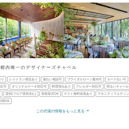
》都内唯一のデザイナーズチャペル
有り
レストラン併設あり
後払い相談可
ブライダルローン案内可
カード払い可
対応可
オリジナルケーキ対応可
料理演出あり
アレルギー対応可
明るいチャペル
ル
貸切(フロア貸切含む)
和装挙式OK
ゲスト無料送迎あり
マタニティウエディン
利用OK
この式場の情報をもっと見る