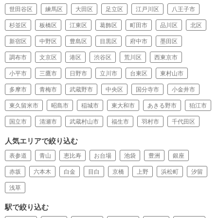
世田谷区
練馬区
大田区
足立区
江戸川区
八王子市
杉並区
板橋区
江東区
葛飾区
町田市
品川区
北区
新宿区
中野区
豊島区
目黒区
府中市
墨田区
調布市
文京区
港区
渋谷区
荒川区
西東京市
小平市
三鷹市
日野市
立川市
台東区
東村山市
多摩市
青梅市
武蔵野市
中央区
国分寺市
小金井市
東久留米市
昭島市
稲城市
東大和市
あきる野市
狛江市
国立市
清瀬市
武蔵村山市
福生市
羽村市
千代田区
人気エリアで絞り込む
表参道
青山
恵比寿
お台場
池袋
豊洲
銀座
赤坂
六本木
白金
目白
京橋
上野
浜松町
汐留
浅草
駅で絞り込む