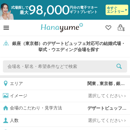
98,000
式場探しで
円分の電子マネー
今すぐ
エントリー
ギフトプレゼント
最大
クリップ
ログ
銀座（東京都）のデザートビュッフェ対応可の結婚式場・
挙式・ウエディング会場を探す
関東 , 東京都 , 銀座
エリア
選択してください
イメージ
デザートビュッフェ対応可,
会場のこだわり・見学方法
選択してください
人数