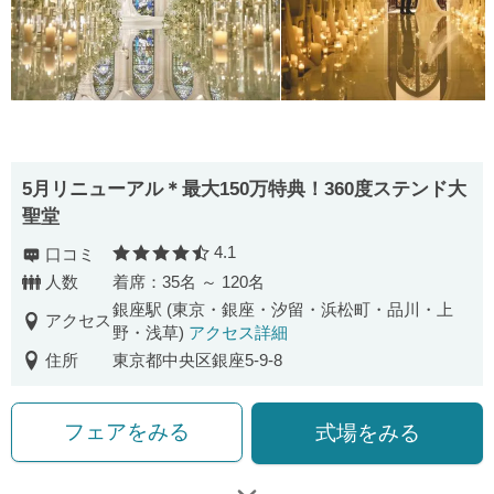
5月リニューアル＊最大150万特典！360度ステンド大
聖堂
4.1
口コミ
口コミ評価
人数
着席：35名 ～ 120名
銀座駅 (東京・銀座・汐留・浜松町・品川・上
アクセス
野・浅草)
アクセス詳細
住所
東京都中央区銀座5-9-8
フェアをみる
式場をみる