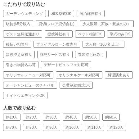
こだわりで絞り込む
ガーデンウエディング
和装挙式OK
宿泊施設有り
駅徒歩5分以内
貸切(フロア貸切含む)
少人数婚（家族・親族のみ）
ゲスト無料送迎あり
提携神社有り
ペット相談OK
挙式のみOK
後払い相談可
ブライダルローン案内可
大人数（100名以上）
親族控え室有り
託児サービス有り
衣装持ち込み可
引き出物持込み可
デザートビュッフェ対応可
オリジナルメニュー対応可
オリジナルケーキ対応可
料理演出あり
オーシャンビューのチャペル
会費制結婚式OK
ナイトウエディングOK
人数で絞り込む
約10人
約20人
約30人
約40人
約50人
約60人
約70人
約80人
約90人
約100人
約110人
約120人