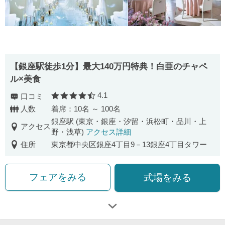
【銀座駅徒歩1分】最大140万円特典！白亜のチャペ
ル×美食
4.1
口コミ
口コミ評価
人数
着席：10名 ～ 100名
銀座駅 (東京・銀座・汐留・浜松町・品川・上
アクセス
野・浅草)
アクセス詳細
住所
東京都中央区銀座4丁目9－13銀座4丁目タワー
フェアをみる
式場をみる