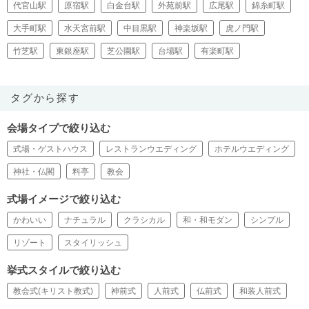
代官山駅
原宿駅
白金台駅
外苑前駅
広尾駅
錦糸町駅
大手町駅
水天宮前駅
中目黒駅
神楽坂駅
虎ノ門駅
竹芝駅
東銀座駅
芝公園駅
台場駅
有楽町駅
タグから探す
会場タイプで絞り込む
式場・ゲストハウス
レストランウエディング
ホテルウエディング
神社・仏閣
料亭
教会
式場イメージで絞り込む
かわいい
ナチュラル
クラシカル
和・和モダン
シンプル
リゾート
スタイリッシュ
挙式スタイルで絞り込む
教会式(キリスト教式)
神前式
人前式
仏前式
和装人前式