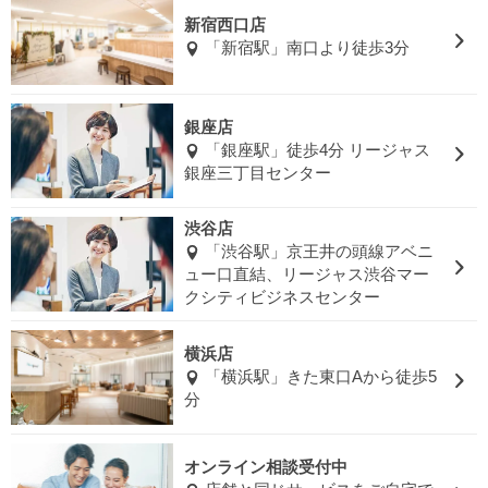
新宿西口店
「新宿駅」南口より徒歩3分
銀座店
「銀座駅」徒歩4分 リージャス
銀座三丁目センター
渋谷店
「渋谷駅」京王井の頭線アベニ
ュー口直結、リージャス渋谷マー
クシティビジネスセンター
横浜店
「横浜駅」きた東口Aから徒歩5
分
オンライン相談受付中