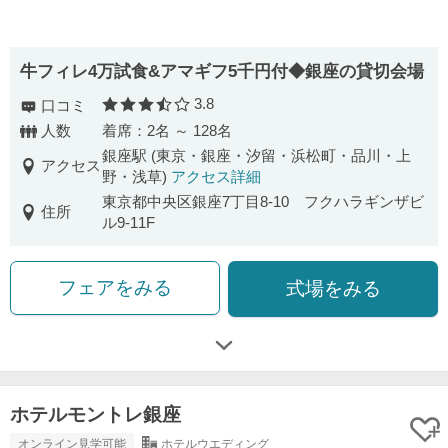
牛フィレ4万試食&アマギフ5千円付◆銀座の貸切会場
3.8
口コミ
口コミ評価
人数
着席：2名 ～ 128名
銀座駅 (東京・銀座・汐留・浜松町・品川・上
アクセス
野・浅草)
アクセス詳細
東京都中央区銀座7丁目8-10 フクハラギンザビ
住所
ル9-11F
フェアをみる
式場をみる
ホテルモントレ銀座
オンライン見学可能
ホテルウエディング