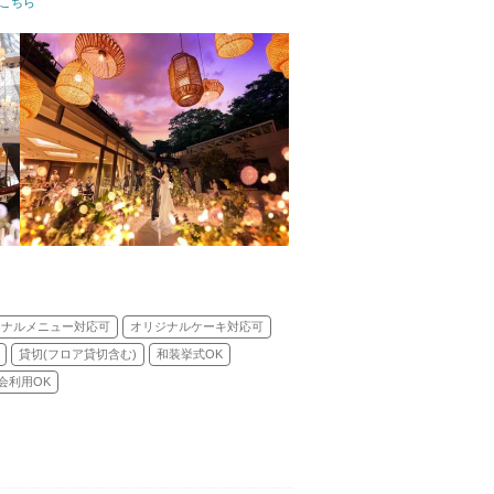
教式)／人前式／和装人前式
こちら
ジナルメニュー対応可
オリジナルケーキ対応可
貸切(フロア貸切含む)
和装挙式OK
会利用OK