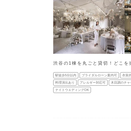
渋⾕の1棟を丸ごと貸切！どこを
駅徒歩5分以内
ブライダルローン案内可
衣装
料理演出あり
アレルギー対応可
木目調のチャ
ナイトウエディングOK