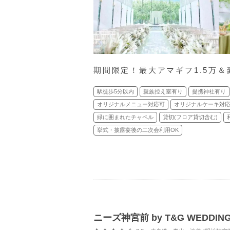
期間限定！最大アマギフ1.5万＆
駅徒歩5分以内
親族控え室有り
提携神社有り
オリジナルメニュー対応可
オリジナルケーキ対
緑に囲まれたチャペル
貸切(フロア貸切含む)
挙式・披露宴後の二次会利用OK
ニーズ神宮前 by T&G WEDD