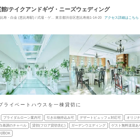
館/テイクアンドギヴ・ニーズウェディング
白金 (恵比寿駅) / 式場・ゲストハウス
東京都渋谷区恵比寿南1-14-20
対応人数: 着席：10名 ～ 70名
アクセス詳細はこちら
挙式スタイル: 
プライベートハウスを一棟貸切に
ブライダルローン案内可
引き出物持込み可
デザートビュッフェ対応可
オリジ
白基調のチャペル
貸切(フロア貸切含む)
ガーデンウエディング
ゲスト無料送迎あ
利用OK