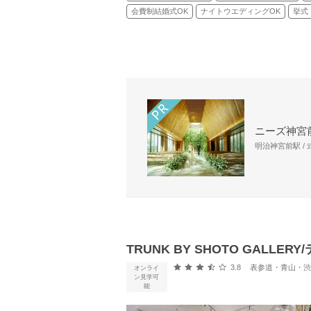
会費制結婚式OK
ナイトウエディングOK
挙式
ニーズ神宮前
明治神宮前駅 /
TRUNK BY SHOTO GAL
口コミ評価
3.8
表参道・青山・渋谷
オンライ
ン見学可
能