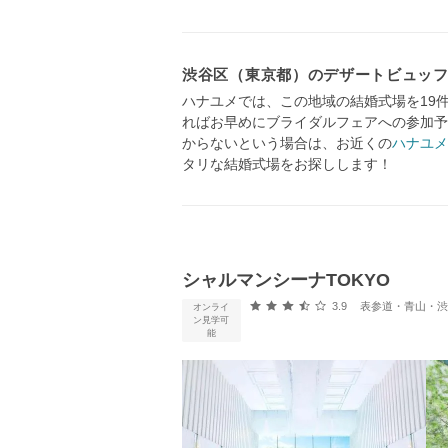
渋谷区（東京都）のデザートビュッ
ハナユメでは、この地域の結婚式場を19
ればお早めにブライダルフェアへの参加予
からないという場合は、お近くの
ハナユメ
タリな結婚式場をお探しします！
シャルマンシーナTOKYO
口コミ評価
3.9
表参道・青山・渋谷
オンライ
ン見学可
能