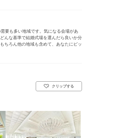
の需要も多い地域です。気になる会場があ
どんな基準で結婚式場を選んだら良いか分
もちろん他の地域も含めて、あなたにピッ
クリップする
キリスト教式)／人前式／仏前式