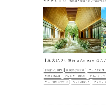
口コミ評価
3.8
表参道・青山・渋谷 (明治神宮前
【最⼤150万優待＆Amazon1
駅徒歩5分以内
親族控え室有り
ブライダルロ
料理演出あり
アレルギー対応可
明るいチャペ
ゲスト無料送迎あり
ペット相談OK
マタニティ