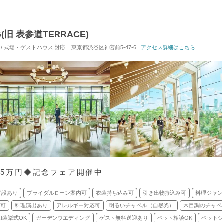
G(旧 表参道TERRACE)
 / 式場・ゲストハウス
対応人数: 着席：10名 ～ 122名
東京都渋谷区神宮前5-47-6
挙式スタイル: 教会式(キリスト教
アクセス詳細はこちら
1.5万円◆記念フェア開催中
併設あり
ブライダルローン案内可
衣装持ち込み可
引き出物持込み可
料理ジャ
応可
料理演出あり
アレルギー対応可
明るいチャペル（自然光）
木目調のチャペ
和装挙式OK
ガーデンウエディング
ゲスト無料送迎あり
ペット相談OK
ペット