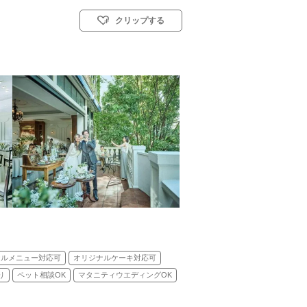
クリップする
教会式(キリスト教式)／人前式
ナルメニュー対応可
オリジナルケーキ対応可
り
ペット相談OK
マタニティウエディングOK