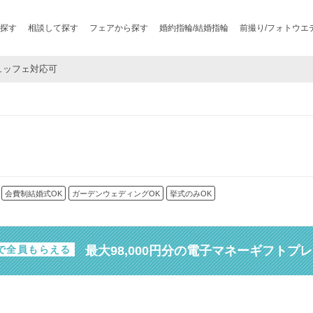
探す
相談して探す
フェアから探す
婚約指輪/結婚指輪
前撮り/フォトウエ
ビュッフェ対応可
会費制結婚式OK
ガーデンウェディングOK
挙式のみOK
最大98,000円分の電子マネーギフトプ
で全員もらえる