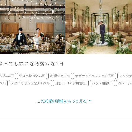
撮っても絵になる贅沢な1⽇
持ち込み可
引き出物持込み可
料理ジャンル
デザートビュッフェ対応可
オリジ
ペル
スタイリッシュなチャペル
貸切(フロア貸切含む)
ペット相談OK
ペットシ
この式場の情報をもっと見る