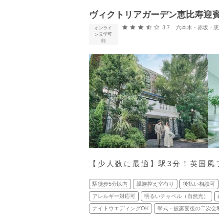
ヴィクトリアガーデン恵比寿迎賓
口コミ評価
3.7
六本木・赤坂・恵比寿・
オンライ
ン見学可
能
【少人数に最適】駅3分！英国風
駅徒歩5分以内
親族控え室有り
後払い相談可
アレルギー対応可
明るいチャペル（自然光）
ナイトウエディングOK
挙式・披露宴後の二次会