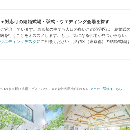
フェ対応可の結婚式場・挙式・ウエディング会場を探す
件ご紹介しています。東京都の中でも人口の多いこの渋谷区は、結婚式
約を行うことをオススメします。もし、気になる会場が見つからない、
ウエディングデスク
にご相談ください。渋谷区（東京都）の結婚式場は
 (表参道駅) / 式場・ゲストハウス
対応人数: 着席：2名 ～ 140名
東京都渋谷区神宮前4-5-6
アクセス詳細はこちら
挙式スタイル: 教会式(