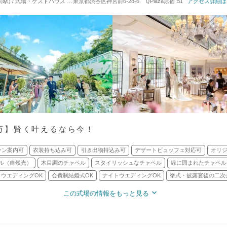
駅) / 式場・ゲストハウス
対応人数: 着席：10名 ～ 120名
東京都渋谷区神宮前6-28-6 ＱPlaza原宿 B1
挙式スタイル: 教会式(キリスト
アクセス詳細は
.5万】賢く叶えるなら今！
ーン案内可
衣装持ち込み可
引き出物持込み可
デザートビュッフェ対応可
オリ
ル（自然光）
木目調のチャペル
スタイリッシュなチャペル
緑に囲まれたチャペル
ウエディングOK
会費制結婚式OK
ナイトウエディングOK
挙式・披露宴後の二次
この式場の情報をもっと見る