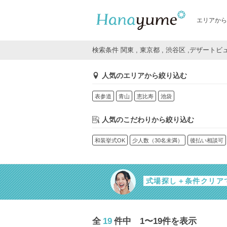
エリアから
検索条件 関東 , 東京都 , 渋谷区 ,デザート
人気のエリアから絞り込む
表参道
青山
恵比寿
池袋
人気のこだわりから絞り込む
和装挙式OK
少人数（30名未満）
後払い相談可
式場探し＋条件クリア
全
19
件中 1〜19件を表示