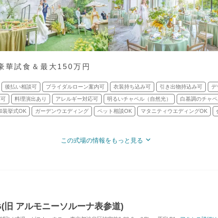
豪華試食＆最大150万円
後払い相談可
ブライダルローン案内可
衣装持ち込み可
引き出物持込み可
デ
応可
料理演出あり
アレルギー対応可
明るいチャペル（自然光）
白基調のチャペ
和装挙式OK
ガーデンウエディング
ペット相談OK
マタニティウエディングOK
この式場の情報をもっと見る
ING(旧 アルモニーソルーナ表参道)