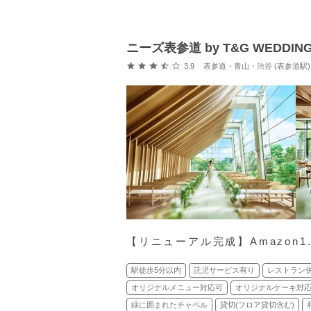
ニーズ表参道 by T&G WEDDIN
口コミ評価
3.9
表参道・青山・渋谷 (表参道駅)
【リニューアル完成】Amazon
駅徒歩5分以内
託児サービス有り
レストラン
オリジナルメニュー対応可
オリジナルケーキ対
緑に囲まれたチャペル
貸切(フロア貸切含む)