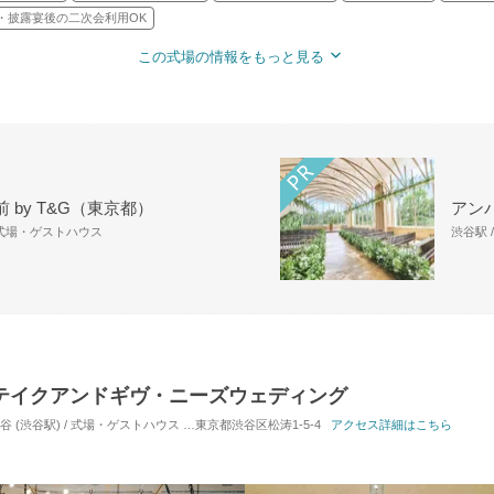
・披露宴後の二次会利用OK
この式場の情報をもっと見る
 by T&G（東京都）
アン
 式場・ゲストハウス
渋谷駅 
LERY/テイクアンドギヴ・ニーズウェディング
 (渋谷駅) / 式場・ゲストハウス
対応人数: 着席：10名 ～ 130名
東京都渋谷区松涛1-5-4
アクセス詳細はこちら
挙式スタイル: 教会式(キ