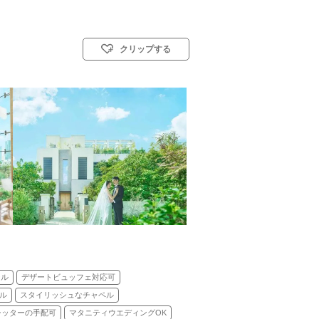
クリップする
式)／神前式／人前式／仏前式／和装人前式
ンル
デザートビュッフェ対応可
ル
スタイリッシュなチャペル
シッターの手配可
マタニティウエディングOK