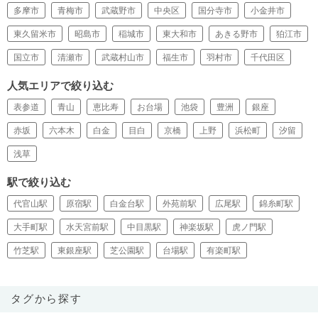
多摩市
青梅市
武蔵野市
中央区
国分寺市
小金井市
東久留米市
昭島市
稲城市
東大和市
あきる野市
狛江市
国立市
清瀬市
武蔵村山市
福生市
羽村市
千代田区
人気エリアで絞り込む
表参道
青山
恵比寿
お台場
池袋
豊洲
銀座
赤坂
六本木
白金
目白
京橋
上野
浜松町
汐留
浅草
駅で絞り込む
代官山駅
原宿駅
白金台駅
外苑前駅
広尾駅
錦糸町駅
大手町駅
水天宮前駅
中目黒駅
神楽坂駅
虎ノ門駅
竹芝駅
東銀座駅
芝公園駅
台場駅
有楽町駅
タグから探す