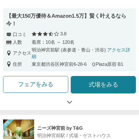
【最⼤150万優待＆Amazon1.5万】賢く叶えるなら
今！
3.8
口コミ
口コミ評価
人数
着席：10名 ～ 120名
明治神宮前駅 (表参道・青山・渋谷)
アクセス詳
アクセス
細
住所
東京都渋谷区神宮前6-28-6 ＱPlaza原宿 B1
フェアをみる
式場をみる
ニーズ神宮前 by T&G
明治神宮前駅 / 式場・ゲストハウス