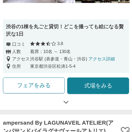
渋⾕の1棟を丸ごと貸切！どこを撮っても絵になる贅
沢な1⽇
3.8
口コミ
口コミ評価
人数
着席：10名 ～ 130名
アクセス
渋谷駅 (表参道・青山・渋谷)
アクセス詳細
住所
東京都渋谷区松涛1-5-4
フェアをみる
式場をみる
ampersand By LAGUNAVEIL ATELIER(ア
ンパサンドバイラグナヴェールアトリエ)