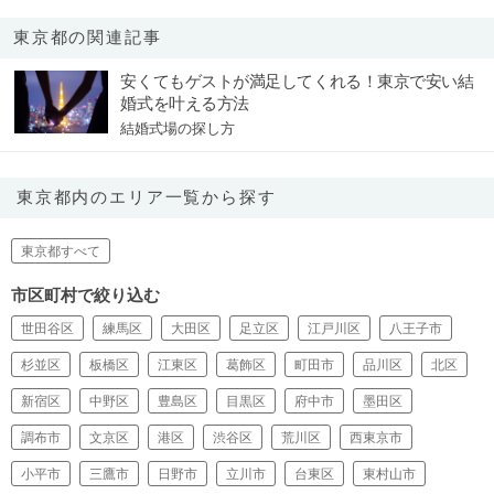
東京都の関連記事
安くてもゲストが満足してくれる！東京で安い結
婚式を叶える方法
結婚式場の探し方
東京都内のエリア一覧から探す
東京都すべて
市区町村で絞り込む
世田谷区
練馬区
大田区
足立区
江戸川区
八王子市
杉並区
板橋区
江東区
葛飾区
町田市
品川区
北区
新宿区
中野区
豊島区
目黒区
府中市
墨田区
調布市
文京区
港区
渋谷区
荒川区
西東京市
小平市
三鷹市
日野市
立川市
台東区
東村山市