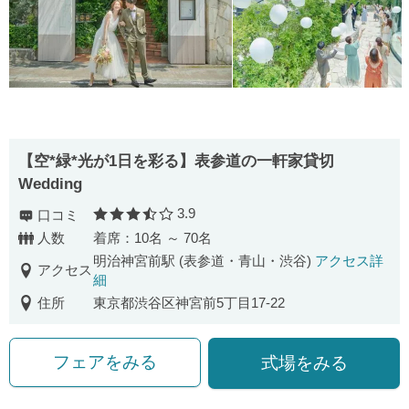
【空*緑*光が1日を彩る】表参道の一軒家貸切
Wedding
3.9
口コミ
口コミ評価
人数
着席：10名 ～ 70名
明治神宮前駅 (表参道・青山・渋谷)
アクセス詳
アクセス
細
住所
東京都渋谷区神宮前5丁目17-22
フェアをみる
式場をみる