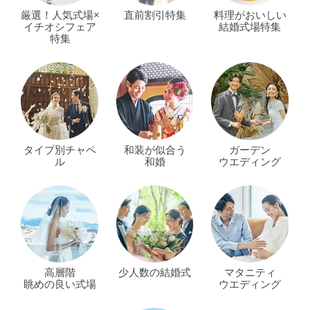
厳選！人気式場×
直前割引特集
料理がおいしい
イチオシフェア
結婚式場特集
特集
タイプ別チャペ
和装が似合う
ガーデン
ル
和婚
ウエディング
高層階
少人数の結婚式
マタニティ
眺めの良い式場
ウエディング