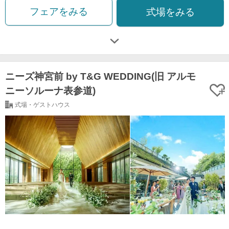
フェアをみる
式場をみる
ニーズ神宮前 by T&G WEDDING(旧 アルモ
ニーソルーナ表参道)
式場・ゲストハウス