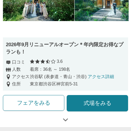
2026年9月リニューアルオープン＊年内限定お得なプ
ランも！
3.6
口コミ
口コミ評価
人数
着席：36名 ～ 198名
アクセス
渋谷駅 (表参道・青山・渋谷)
アクセス詳細
住所
東京都渋谷区神宮前5-31
フェアをみる
式場をみる