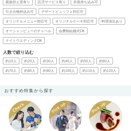
親族控え室有り
託児サービス有り
衣装持ち込み可
引き出物持込み可
デザートビュッフェ対応可
オリジナルメニュー対応可
オリジナルケーキ対応可
料理演出あり
オーシャンビューのチャペル
会費制結婚式OK
ナイトウエディングOK
人数で絞り込む
約10人
約20人
約30人
約40人
約50人
約60人
約70人
約80人
約90人
約100人
約110人
約120人
おすすめ特集から探す