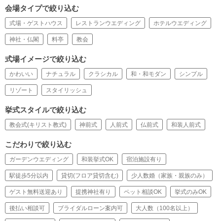
会場タイプで絞り込む
式場・ゲストハウス
レストランウエディング
ホテルウエディング
神社・仏閣
料亭
教会
式場イメージで絞り込む
かわいい
ナチュラル
クラシカル
和・和モダン
シンプル
リゾート
スタイリッシュ
挙式スタイルで絞り込む
教会式(キリスト教式)
神前式
人前式
仏前式
和装人前式
こだわりで絞り込む
ガーデンウエディング
和装挙式OK
宿泊施設有り
駅徒歩5分以内
貸切(フロア貸切含む)
少人数婚（家族・親族のみ）
ゲスト無料送迎あり
提携神社有り
ペット相談OK
挙式のみOK
後払い相談可
ブライダルローン案内可
大人数（100名以上）