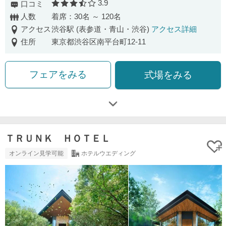
3.9
口コミ
口コミ評価
人数
着席：30名 ～ 120名
アクセス
渋谷駅 (表参道・青山・渋谷)
アクセス詳細
住所
東京都渋谷区南平台町12-11
フェアをみる
式場をみる
ＴＲＵＮＫ ＨＯＴＥＬ
オンライン見学可能
ホテルウエディング