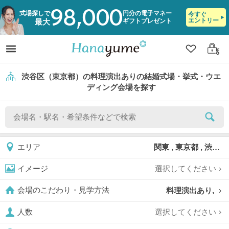
98,000
式場探しで
円分の電子マネー
今すぐ
エントリー
ギフトプレゼント
最大
クリップ
ログ
渋谷区（東京都）の料理演出ありの結婚式場・挙式・ウエ
ディング会場を探す
関東 , 東京都 , 渋谷区
エリア
選択してください
イメージ
料理演出あり,
会場のこだわり・見学方法
選択してください
人数