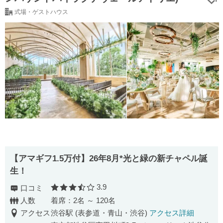
式場・ゲストハウス
【アマギフ1.5万付】26年8月*光と緑の新チャペル誕
生！
3.9
口コミ
口コミ評価
人数
着席：2名 ～ 120名
アクセス
渋谷駅 (表参道・青山・渋谷)
アクセス詳細