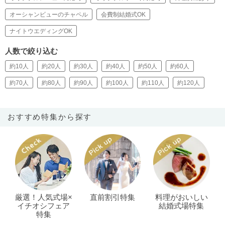
オーシャンビューのチャペル
会費制結婚式OK
ナイトウエディングOK
人数で絞り込む
約10人
約20人
約30人
約40人
約50人
約60人
約70人
約80人
約90人
約100人
約110人
約120人
おすすめ特集から探す
厳選！人気式場×
直前割引特集
料理がおいしい
イチオシフェア
結婚式場特集
特集