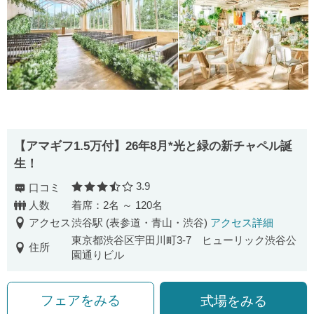
【アマギフ1.5万付】26年8月*光と緑の新チャペル誕
生！
3.9
口コミ
口コミ評価
人数
着席：2名 ～ 120名
アクセス
渋谷駅 (表参道・青山・渋谷)
アクセス詳細
東京都渋谷区宇田川町3-7 ヒューリック渋谷公
住所
園通りビル
フェアをみる
式場をみる