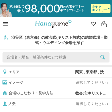
98,000
式場探しで
円分の電子マネー
今すぐ
エントリー
ギフトプレゼント
最大
クリップ
ログ
渋谷区（東京都）の教会式(キリスト教式)の結婚式場・挙
式・ウエディング会場を探す
関東 , 東京都 , 渋谷区
エリア
選択してください
イメージ
教会式(キリスト教式),
会場のこだわり・見学方法
選択してください
人数