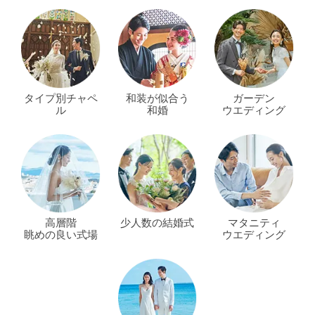
タイプ別チャペ
和装が似合う
ガーデン
ル
和婚
ウエディング
高層階
少人数の結婚式
マタニティ
眺めの良い式場
ウエディング