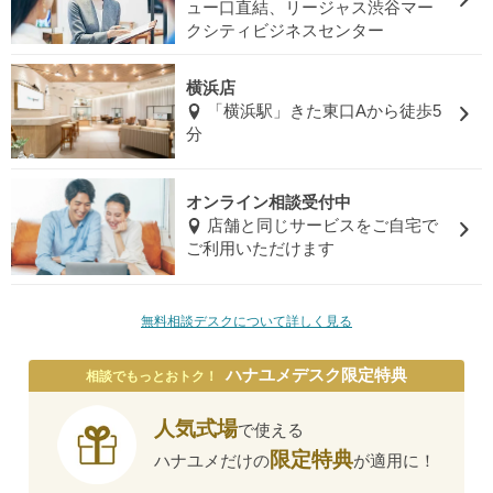
ュー口直結、リージャス渋谷マー
クシティビジネスセンター
横浜店
「横浜駅」きた東口Aから徒歩5
分
オンライン相談受付中
店舗と同じサービスをご自宅で
ご利用いただけます
無料相談デスクについて詳しく見る
ハナユメデスク限定特典
相談でもっとおトク！
人気式場
で使える
限定特典
ハナユメだけの
が適用に！