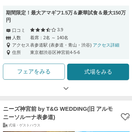
期間限定！最大アマギフ1.5万＆豪華試食＆最大150万
円
3.9
口コミ
口コミ評価
人数
着席：2名 ～ 140名
アクセス
表参道駅 (表参道・青山・渋谷)
アクセス詳細
住所
東京都渋谷区神宮前4-5-6
フェアをみる
式場をみる
ニーズ神宮前 by T&G WEDDING(旧 アルモ
ニーソルーナ表参道)
式場・ゲストハウス