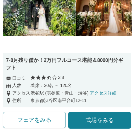
7-8月残り僅か！2万円フルコース堪能＆8000円分ギ
フト
3.9
口コミ
口コミ評価
人数
着席：30名 ～ 120名
アクセス
渋谷駅 (表参道・青山・渋谷)
アクセス詳細
住所
東京都渋谷区南平台町12-11
フェアをみる
式場をみる