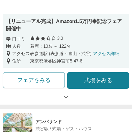
【リニューアル完成】Amazon1.5万円◆記念フェア
開催中
3.9
口コミ
口コミ評価
人数
着席：10名 ～ 122名
アクセス
表参道駅 (表参道・青山・渋谷)
アクセス詳細
住所
東京都渋谷区神宮前5-47-6
フェアをみる
式場をみる
アンパサンド
渋谷駅 / 式場・ゲストハウス