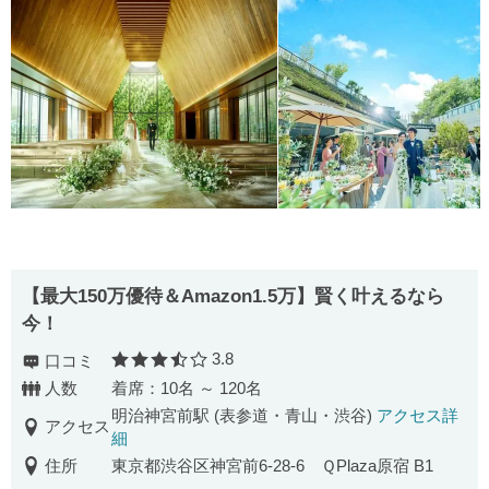
【最⼤150万優待＆Amazon1.5万】賢く叶えるなら
今！
3.8
口コミ
口コミ評価
人数
着席：10名 ～ 120名
明治神宮前駅 (表参道・青山・渋谷)
アクセス詳
アクセス
細
住所
東京都渋谷区神宮前6-28-6 ＱPlaza原宿 B1