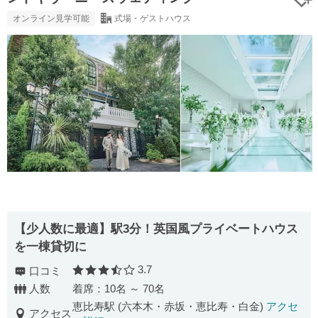
オンライン見学可能
式場・ゲストハウス
【少人数に最適】駅3分！英国風プライベートハウス
を一棟貸切に
3.7
口コミ
口コミ評価
人数
着席：10名 ～ 70名
恵比寿駅 (六本木・赤坂・恵比寿・白金)
アクセ
アクセス