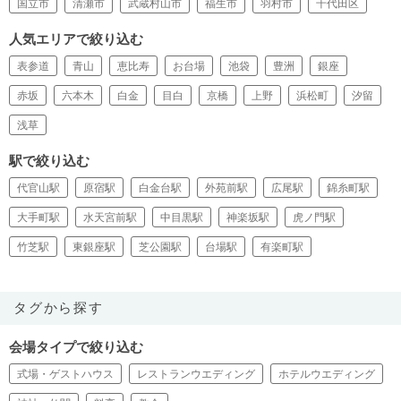
国立市
清瀬市
武蔵村山市
福生市
羽村市
千代田区
人気エリアで絞り込む
表参道
青山
恵比寿
お台場
池袋
豊洲
銀座
赤坂
六本木
白金
目白
京橋
上野
浜松町
汐留
浅草
駅で絞り込む
代官山駅
原宿駅
白金台駅
外苑前駅
広尾駅
錦糸町駅
大手町駅
水天宮前駅
中目黒駅
神楽坂駅
虎ノ門駅
竹芝駅
東銀座駅
芝公園駅
台場駅
有楽町駅
タグから探す
会場タイプで絞り込む
式場・ゲストハウス
レストランウエディング
ホテルウエディング