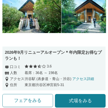
2026年9月リニューアルオープン＊年内限定お得なプ
ランも！
3.6
口コミ
口コミ評価
人数
着席：36名 ～ 198名
アクセス
渋谷駅 (表参道・青山・渋谷)
アクセス詳細
住所
東京都渋谷区神宮前5-31
フェアをみる
式場をみる