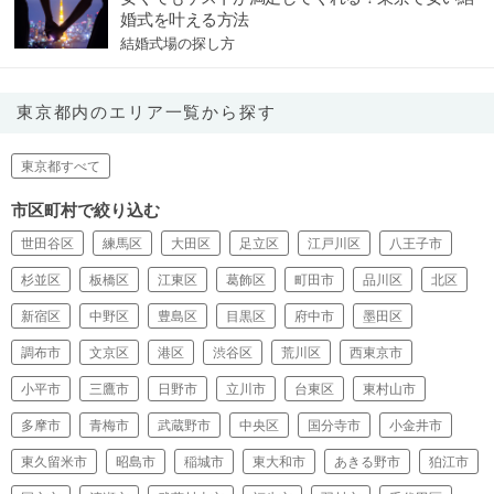
婚式を叶える方法
結婚式場の探し方
東京都内のエリア一覧から探す
東京都すべて
市区町村で絞り込む
世田谷区
練馬区
大田区
足立区
江戸川区
八王子市
杉並区
板橋区
江東区
葛飾区
町田市
品川区
北区
新宿区
中野区
豊島区
目黒区
府中市
墨田区
調布市
文京区
港区
渋谷区
荒川区
西東京市
小平市
三鷹市
日野市
立川市
台東区
東村山市
多摩市
青梅市
武蔵野市
中央区
国分寺市
小金井市
東久留米市
昭島市
稲城市
東大和市
あきる野市
狛江市