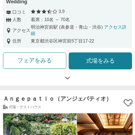
Wedding
3.9
口コミ
口コミ評価
人数
着席：10名 ～ 70名
明治神宮前駅 (表参道・青山・渋谷)
アクセス詳
アクセス
細
住所
東京都渋谷区神宮前5丁目17-22
フェアをみる
式場をみる
Ａｎｇｅｐａｔｉｏ（アンジェパティオ）
式場・ゲストハウス