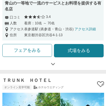
青山の一等地で一流のサービスとお料理を提供する有
名店
3.4
口コミ
口コミ評価
人数
着席：10名 ～ 70名
アクセス
表参道駅 (表参道・青山・渋谷)
アクセス詳細
住所
東京都渋谷区渋谷4-1-13
フェアをみる
式場をみる
ＴＲＵＮＫ ＨＯＴＥＬ
オンライン見学可能
ホテルウエディング