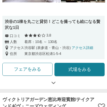
渋⾕の1棟を丸ごと貸切！どこを撮っても絵になる贅
沢な1⽇
3.8
口コミ
口コミ評価
人数
着席：10名 ～ 130名
アクセス
渋谷駅 (表参道・青山・渋谷)
アクセス詳細
住所
東京都渋谷区松涛1-5-4
フェアをみる
式場をみる
ヴィクトリアガーデン恵比寿迎賓館/テイクア
ンドギヴ・ニーズウェディング