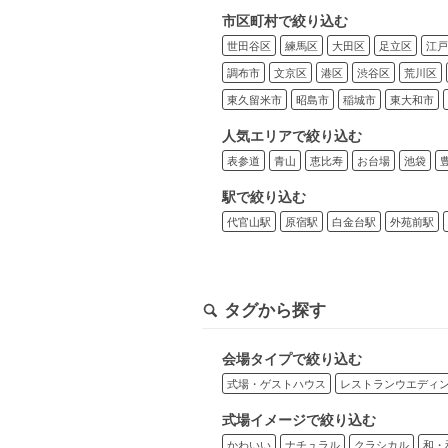
市区町村で絞り込む
世田谷区
練馬区
大田区
足立区
江戸
調布市
文京区
港区
渋谷区
荒川区
東久留米市
昭島市
稲城市
東大和市
人気エリアで絞り込む
表参道
青山
恵比寿
お台場
池袋
駅で絞り込む
代官山駅
原宿駅
白金台駅
外苑前駅
タグから探す
会場タイプで絞り込む
式場・ゲストハウス
レストランウエディ
式場イメージで絞り込む
かわいい
ナチュラル
クラシカル
和・