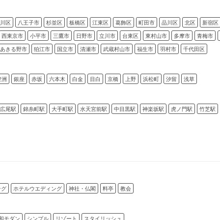
川区
八王子市
杉並区
板橋区
江東区
葛飾区
町田市
品川区
北区
新宿区
西東京市
小平市
三鷹市
日野市
立川市
台東区
東村山市
多摩市
青梅市
あきる野市
狛江市
国立市
清瀬市
武蔵村山市
福生市
羽村市
千代田区
豊洲
銀座
赤坂
六本木
白金
目白
京橋
上野
浜松町
汐留
浅草
広尾駅
錦糸町駅
大手町駅
水天宮前駅
中目黒駅
神楽坂駅
虎ノ門駅
竹芝駅
ング
ホテルウエディング
神社・仏閣
料亭
教会
和モダン
シンプル
リゾート
スタイリッシュ