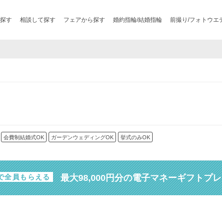
探す
相談して探す
フェアから探す
婚約指輪/結婚指輪
前撮り/フォトウエ
会費制結婚式OK
ガーデンウェディングOK
挙式のみOK
最大98,000円分の電子マネーギフトプ
で全員もらえる