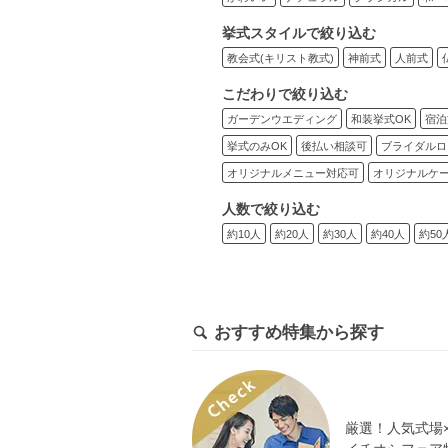
挙式スタイルで絞り込む
教会式(キリスト教式)
神前式
人前式
こだわりで絞り込む
ガーデンウエディング
和装挙式OK
宿泊
挙式のみOK
後払い相談可
ブライダルロ
オリジナルメニュー対応可
オリジナルケ
人数で絞り込む
約10人
約20人
約30人
約40人
約50
おすすめ特集から探す
厳選！人気式場