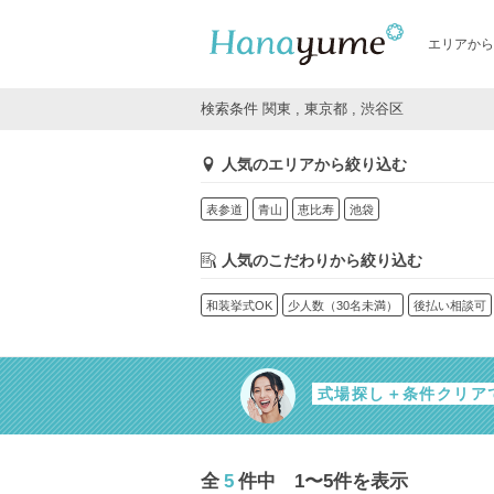
エリアから
検索条件 関東 , 東京都 , 渋谷区
人気のエリアから絞り込む
表参道
青山
恵比寿
池袋
人気のこだわりから絞り込む
和装挙式OK
少人数（30名未満）
後払い相談可
式場探し＋条件クリア
全
5
件中 1〜5件を表示