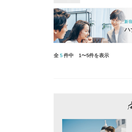
新
ハ
全
5
件中 1〜5件を表示