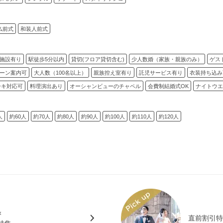
仏前式
和装人前式
施設有り
駅徒歩5分以内
貸切(フロア貸切含む)
少人数婚（家族・親族のみ）
ゲス
ーン案内可
大人数（100名以上）
親族控え室有り
託児サービス有り
衣装持ち込み
ーキ対応可
料理演出あり
オーシャンビューのチャペル
会費制結婚式OK
ナイトウエ
人
約60人
約70人
約80人
約90人
約100人
約110人
約120人
×
直前割引