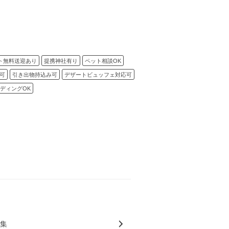
ト無料送迎あり
提携神社有り
ペット相談OK
可
引き出物持込み可
デザートビュッフェ対応可
ディングOK
特集