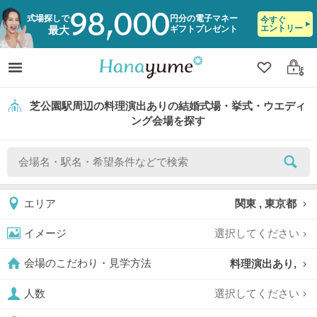
98,000
式場探しで
円分の電子マネー
今すぐ
エントリー
ギフトプレゼント
最大
クリップ
ログ
芝公園駅周辺の料理演出ありの結婚式場・挙式・ウエディ
ング会場を探す
関東 , 東京都
エリア
選択してください
イメージ
料理演出あり,
会場のこだわり・見学方法
選択してください
人数