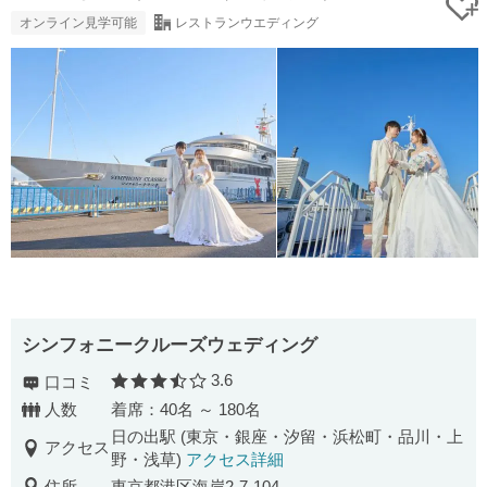
オンライン見学可能
レストランウエディング
シンフォニークルーズウェディング
3.6
口コミ
口コミ評価
人数
着席：40名 ～ 180名
日の出駅 (東京・銀座・汐留・浜松町・品川・上
アクセス
野・浅草)
アクセス詳細
住所
東京都港区海岸2-7-104