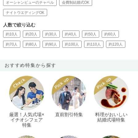
オーシャンビューのチャペル
会費制結婚式OK
ナイトウエディングOK
人数で絞り込む
約10人
約20人
約30人
約40人
約50人
約60人
約70人
約80人
約90人
約100人
約110人
約120人
おすすめ特集から探す
厳選！人気式場×
直前割引特集
料理がおいしい
イチオシフェア
結婚式場特集
特集