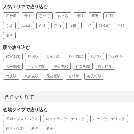
人気エリアで絞り込む
表参道
青山
恵比寿
お台場
池袋
豊洲
銀座
赤坂
六本木
白金
目白
京橋
上野
浜松町
汐留
浅草
駅で絞り込む
代官山駅
原宿駅
白金台駅
外苑前駅
広尾駅
錦糸町駅
大手町駅
水天宮前駅
中目黒駅
神楽坂駅
虎ノ門駅
竹芝駅
東銀座駅
芝公園駅
台場駅
有楽町駅
タグから探す
会場タイプで絞り込む
式場・ゲストハウス
レストランウエディング
ホテルウエディング
神社・仏閣
料亭
教会