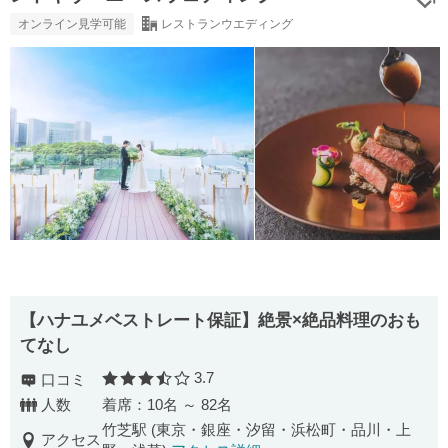
オンライン見学可能
レストランウエディング
【ハナユメベストレート保証】絶景×絶品料理のおも
てなし
3.7
口コミ
口コミ評価
人数
着席：10名 ～ 82名
竹芝駅 (東京・銀座・汐留・浜松町・品川・上
アクセス