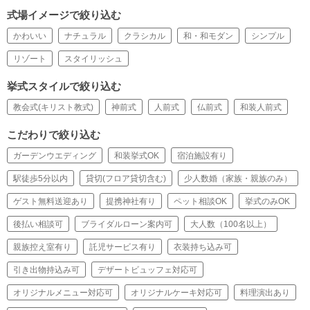
式場イメージで絞り込む
かわいい
ナチュラル
クラシカル
和・和モダン
シンプル
リゾート
スタイリッシュ
挙式スタイルで絞り込む
教会式(キリスト教式)
神前式
人前式
仏前式
和装人前式
こだわりで絞り込む
ガーデンウエディング
和装挙式OK
宿泊施設有り
駅徒歩5分以内
貸切(フロア貸切含む)
少人数婚（家族・親族のみ）
ゲスト無料送迎あり
提携神社有り
ペット相談OK
挙式のみOK
後払い相談可
ブライダルローン案内可
大人数（100名以上）
親族控え室有り
託児サービス有り
衣装持ち込み可
引き出物持込み可
デザートビュッフェ対応可
オリジナルメニュー対応可
オリジナルケーキ対応可
料理演出あり