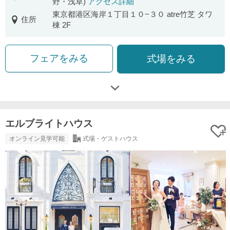
野・浅草)
アクセス詳細
東京都港区海岸１丁目１０−３０ atre竹芝 タワ
住所
棟 2F
フェアをみる
式場をみる
エルブライトハウス
オンライン見学可能
式場・ゲストハウス