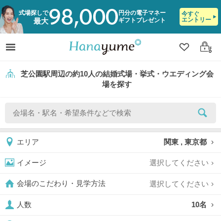
98,000
式場探しで
円分の電子マネー
今すぐ
エントリー
ギフトプレゼント
最大
クリップ
ログ
芝公園駅周辺の約10人の結婚式場・挙式・ウエディング会
場を探す
関東 , 東京都
エリア
選択してください
イメージ
選択してください
会場のこだわり・見学方法
10名
人数