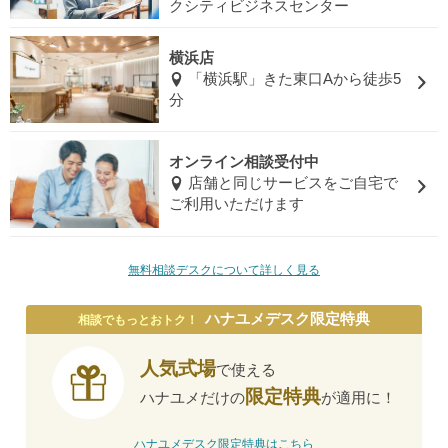
クシティビジネスセンター
横浜店
「横浜駅」きた東口Aから徒歩5
分
オンライン相談受付中
店舗と同じサービスをご自宅で
ご利用いただけます
無料相談デスクについて詳しく見る
ハナユメデスク限定特典
相談でもっとおトク！
人気式場
で使える
限定特典
ハナユメだけの
が適用に！
ハナユメデスク限定特典はこちら