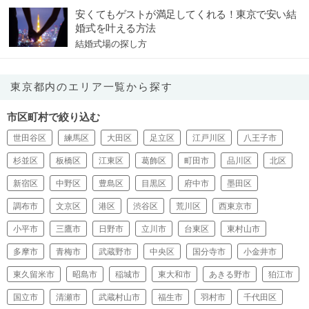
安くてもゲストが満足してくれる！東京で安い結
婚式を叶える方法
結婚式場の探し方
東京都内のエリア一覧から探す
市区町村で絞り込む
世田谷区
練馬区
大田区
足立区
江戸川区
八王子市
杉並区
板橋区
江東区
葛飾区
町田市
品川区
北区
新宿区
中野区
豊島区
目黒区
府中市
墨田区
調布市
文京区
港区
渋谷区
荒川区
西東京市
小平市
三鷹市
日野市
立川市
台東区
東村山市
多摩市
青梅市
武蔵野市
中央区
国分寺市
小金井市
東久留米市
昭島市
稲城市
東大和市
あきる野市
狛江市
国立市
清瀬市
武蔵村山市
福生市
羽村市
千代田区