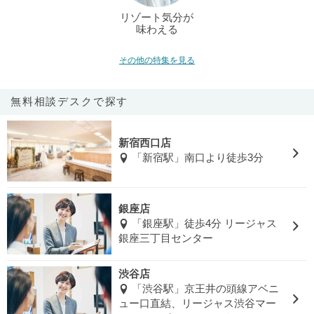
リゾート気分が
味わえる
その他の特集を見る
無料相談デスクで探す
新宿西口店
「新宿駅」南口より徒歩3分
銀座店
「銀座駅」徒歩4分 リージャス
銀座三丁目センター
渋谷店
「渋谷駅」京王井の頭線アベニ
ュー口直結、リージャス渋谷マー