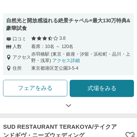
自然光と開放感溢れる絶景チャペル×最大130万特典&
豪華試食
3.8
口コミ
口コミ評価
人数
着席：10名 ～ 120名
赤羽橋駅 (東京・銀座・汐留・浜松町・品川・上
アクセス
野・浅草)
アクセス詳細
住所
東京都港区芝公園3-5-4
フェアをみる
式場をみる
SUD RESTAURANT TERAKOYA/テイクア
ンドギヴ・ニーズウェディング