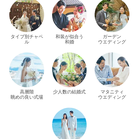
タイプ別チャペ
和装が似合う
ガーデン
ル
和婚
ウエディング
高層階
少人数の結婚式
マタニティ
眺めの良い式場
ウエディング