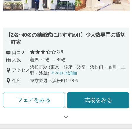
【2名~40名の結婚式におすすめ!!】少人数専門の貸切
一軒家
3.8
口コミ
口コミ評価
人数
着席：2名 ～ 40名
浜松町駅 (東京・銀座・汐留・浜松町・品川・上
アクセス
野・浅草)
アクセス詳細
住所
東京都港区浜松町1-28-6
フェアをみる
式場をみる