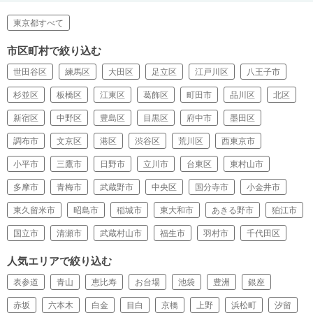
東京都すべて
市区町村で絞り込む
世田谷区
練馬区
大田区
足立区
江戸川区
八王子市
杉並区
板橋区
江東区
葛飾区
町田市
品川区
北区
新宿区
中野区
豊島区
目黒区
府中市
墨田区
調布市
文京区
港区
渋谷区
荒川区
西東京市
小平市
三鷹市
日野市
立川市
台東区
東村山市
多摩市
青梅市
武蔵野市
中央区
国分寺市
小金井市
東久留米市
昭島市
稲城市
東大和市
あきる野市
狛江市
国立市
清瀬市
武蔵村山市
福生市
羽村市
千代田区
人気エリアで絞り込む
表参道
青山
恵比寿
お台場
池袋
豊洲
銀座
赤坂
六本木
白金
目白
京橋
上野
浜松町
汐留