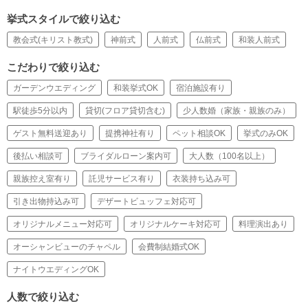
挙式スタイルで絞り込む
教会式(キリスト教式)
神前式
人前式
仏前式
和装人前式
こだわりで絞り込む
ガーデンウエディング
和装挙式OK
宿泊施設有り
駅徒歩5分以内
貸切(フロア貸切含む)
少人数婚（家族・親族のみ）
ゲスト無料送迎あり
提携神社有り
ペット相談OK
挙式のみOK
後払い相談可
ブライダルローン案内可
大人数（100名以上）
親族控え室有り
託児サービス有り
衣装持ち込み可
引き出物持込み可
デザートビュッフェ対応可
オリジナルメニュー対応可
オリジナルケーキ対応可
料理演出あり
オーシャンビューのチャペル
会費制結婚式OK
ナイトウエディングOK
人数で絞り込む