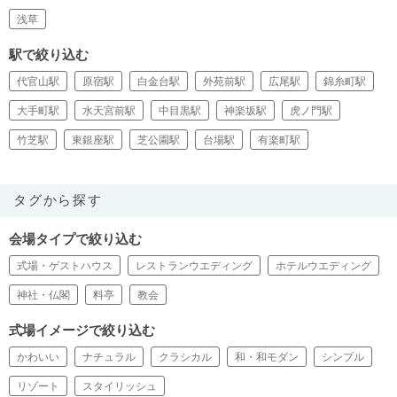
浅草
駅で絞り込む
代官山駅
原宿駅
白金台駅
外苑前駅
広尾駅
錦糸町駅
大手町駅
水天宮前駅
中目黒駅
神楽坂駅
虎ノ門駅
竹芝駅
東銀座駅
芝公園駅
台場駅
有楽町駅
タグから探す
会場タイプで絞り込む
式場・ゲストハウス
レストランウエディング
ホテルウエディング
神社・仏閣
料亭
教会
式場イメージで絞り込む
かわいい
ナチュラル
クラシカル
和・和モダン
シンプル
リゾート
スタイリッシュ