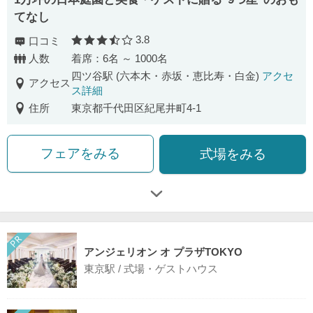
てなし
3.8
口コミ
口コミ評価
人数
着席：6名 ～ 1000名
四ツ谷駅 (六本木・赤坂・恵比寿・白金)
アクセ
アクセス
ス詳細
住所
東京都千代田区紀尾井町4‐1
フェアをみる
式場をみる
アンジェリオン オ プラザTOKYO
東京駅 / 式場・ゲストハウス