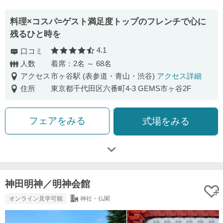
料理×コスパ=ゲスト満足度トップのフレンチで心に
残るひと時を
4.1
口コミ
口コミ評価
人数
着席：2名 ～ 68名
アクセス
市ヶ谷駅 (表参道・青山・渋谷)
アクセス詳細
住所
東京都千代田区六番町4-3 GEMS市ヶ谷2F
フェアをみる
式場をみる
神田明神／明神会館
オンライン見学可能
神社・仏閣