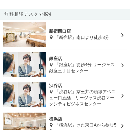
無料相談デスクで探す
新宿西口店
「新宿駅」南口より徒歩3分
銀座店
「銀座駅」徒歩4分 リージャス
銀座三丁目センター
渋谷店
「渋谷駅」京王井の頭線アベニ
ュー口直結、リージャス渋谷マー
クシティビジネスセンター
横浜店
「横浜駅」きた東口Aから徒歩5