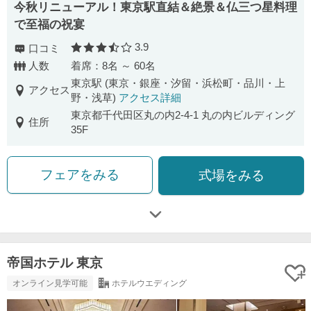
今秋リニューアル！東京駅直結＆絶景＆仏三つ星料理
で至福の祝宴
3.9
口コミ
口コミ評価
人数
着席：8名 ～ 60名
東京駅 (東京・銀座・汐留・浜松町・品川・上
アクセス
野・浅草)
アクセス詳細
東京都千代田区丸の内2-4-1 丸の内ビルディング
住所
35F
フェアをみる
式場をみる
帝国ホテル 東京
オンライン見学可能
ホテルウエディング