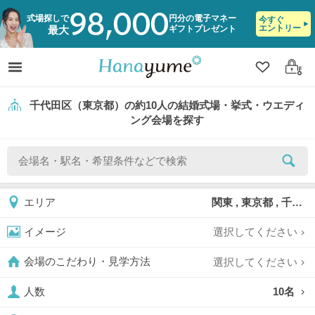
98,000
式場探しで
円分の電子マネー
今すぐ
エントリー
ギフトプレゼント
最大
クリップ
ログ
千代田区（東京都）の約10人の結婚式場・挙式・ウエディ
ング会場を探す
関東 , 東京都 , 千代田区
エリア
選択してください
イメージ
選択してください
会場のこだわり・見学方法
10名
人数