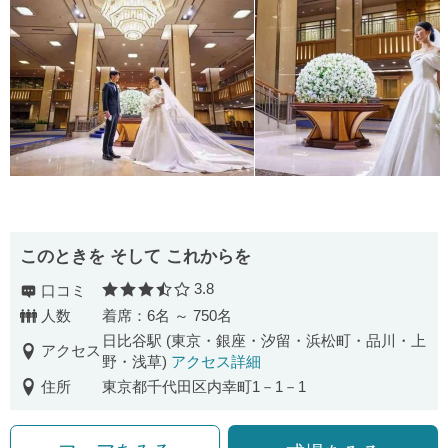
このときを そして これからを
3.8
口コミ
口コミ評価
人数
着席：6名 ～ 750名
日比谷駅 (東京・銀座・汐留・浜松町・品川・上
アクセス
野・浅草)
アクセス詳細
住所
東京都千代田区内幸町1－1－1