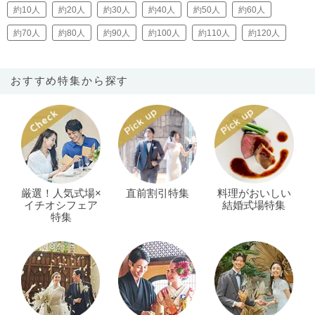
約10人
約20人
約30人
約40人
約50人
約60人
約70人
約80人
約90人
約100人
約110人
約120人
おすすめ特集から探す
厳選！人気式場×
直前割引特集
料理がおいしい
イチオシフェア
結婚式場特集
特集