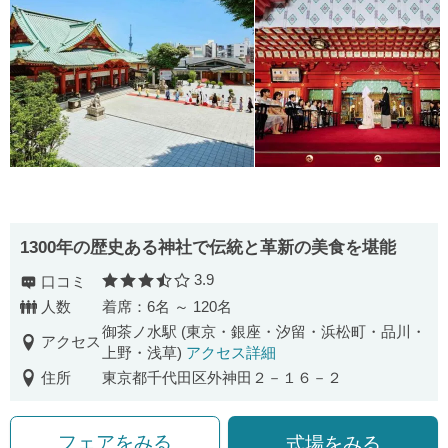
1300年の歴史ある神社で伝統と革新の美食を堪能
3.9
口コミ
口コミ評価
人数
着席：6名 ～ 120名
御茶ノ水駅 (東京・銀座・汐留・浜松町・品川・
アクセス
上野・浅草)
アクセス詳細
住所
東京都千代田区外神田２－１６－２
フェアをみる
式場をみる