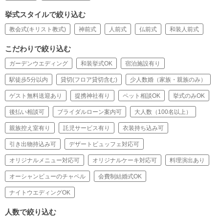
挙式スタイルで絞り込む
教会式(キリスト教式)
神前式
人前式
仏前式
和装人前式
こだわりで絞り込む
ガーデンウエディング
和装挙式OK
宿泊施設有り
駅徒歩5分以内
貸切(フロア貸切含む)
少人数婚（家族・親族のみ）
ゲスト無料送迎あり
提携神社有り
ペット相談OK
挙式のみOK
後払い相談可
ブライダルローン案内可
大人数（100名以上）
親族控え室有り
託児サービス有り
衣装持ち込み可
引き出物持込み可
デザートビュッフェ対応可
オリジナルメニュー対応可
オリジナルケーキ対応可
料理演出あり
オーシャンビューのチャペル
会費制結婚式OK
ナイトウエディングOK
人数で絞り込む