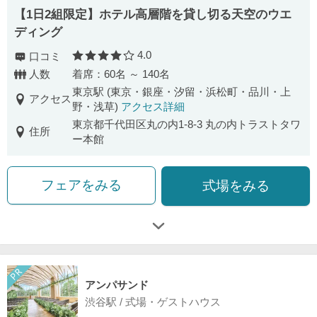
【1日2組限定】ホテル高層階を貸し切る天空のウエ
ディング
4.0
口コミ
口コミ評価
人数
着席：60名 ～ 140名
東京駅 (東京・銀座・汐留・浜松町・品川・上
アクセス
野・浅草)
アクセス詳細
東京都千代田区丸の内1-8-3 丸の内トラストタワ
住所
ー本館
フェアをみる
式場をみる
アンパサンド
渋谷駅 / 式場・ゲストハウス