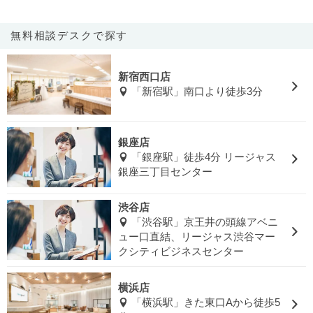
無料相談デスクで探す
新宿西口店
「新宿駅」南口より徒歩3分
銀座店
「銀座駅」徒歩4分 リージャス
銀座三丁目センター
渋谷店
「渋谷駅」京王井の頭線アベニ
ュー口直結、リージャス渋谷マー
クシティビジネスセンター
横浜店
「横浜駅」きた東口Aから徒歩5