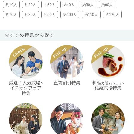
約10人
約20人
約30人
約40人
約50人
約60人
約70人
約80人
約90人
約100人
約110人
約120人
おすすめ特集から探す
厳選！人気式場×
直前割引特集
料理がおいしい
イチオシフェア
結婚式場特集
特集