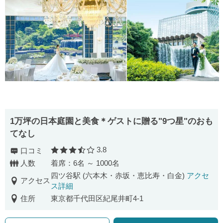
1万坪の日本庭園と美食＊ゲストに贈る"9つ星"のおも
てなし
3.8
口コミ
口コミ評価
人数
着席：6名 ～ 1000名
四ツ谷駅 (六本木・赤坂・恵比寿・白金)
アクセ
アクセス
ス詳細
住所
東京都千代田区紀尾井町4‐1