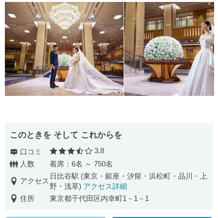
このときを そして これからを
3.8
口コミ
口コミ評価
人数
着席：6名 ～ 750名
日比谷駅 (東京・銀座・汐留・浜松町・品川・上
アクセス
野・浅草)
アクセス詳細
住所
東京都千代田区内幸町1－1－1