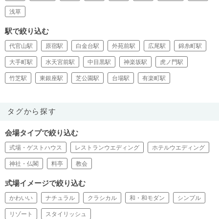
浅草
駅で絞り込む
代官山駅
原宿駅
白金台駅
外苑前駅
広尾駅
錦糸町駅
大手町駅
水天宮前駅
中目黒駅
神楽坂駅
虎ノ門駅
竹芝駅
東銀座駅
芝公園駅
台場駅
有楽町駅
タグから探す
会場タイプで絞り込む
式場・ゲストハウス
レストランウエディング
ホテルウエディング
神社・仏閣
料亭
教会
式場イメージで絞り込む
かわいい
ナチュラル
クラシカル
和・和モダン
シンプル
リゾート
スタイリッシュ