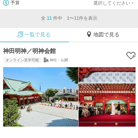
選択してください
予算
全
11
件中 1〜11件を表示
一覧で見る
地図で見る
神田明神／明神会館
オンライン見学可能
神社・仏閣