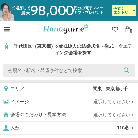
98,000
式場探しで
円分の電子マネー
今すぐ
エントリー
ギフトプレゼント
最大
クリップ
ログ
千代田区（東京都）の約110人の結婚式場・挙式・ウエデ
ィング会場を探す
関東 , 東京都 , 千代田区
エリア
選択してください
イメージ
選択してください
会場のこだわり・見学方法
110名
人数