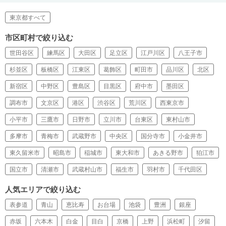
東京都すべて
市区町村で絞り込む
世田谷区
練馬区
大田区
足立区
江戸川区
八王子市
杉並区
板橋区
江東区
葛飾区
町田市
品川区
北区
新宿区
中野区
豊島区
目黒区
府中市
墨田区
調布市
文京区
港区
渋谷区
荒川区
西東京市
小平市
三鷹市
日野市
立川市
台東区
東村山市
多摩市
青梅市
武蔵野市
中央区
国分寺市
小金井市
東久留米市
昭島市
稲城市
東大和市
あきる野市
狛江市
国立市
清瀬市
武蔵村山市
福生市
羽村市
千代田区
人気エリアで絞り込む
表参道
青山
恵比寿
お台場
池袋
豊洲
銀座
赤坂
六本木
白金
目白
京橋
上野
浜松町
汐留