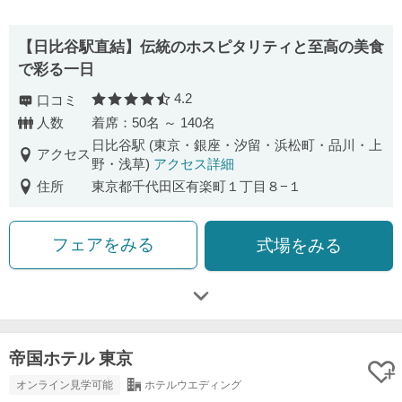
【⽇⽐⾕駅直結】伝統のホスピタリティと⾄⾼の美⾷
で彩る⼀⽇
4.2
口コミ
口コミ評価
人数
着席：50名 ～ 140名
日比谷駅 (東京・銀座・汐留・浜松町・品川・上
アクセス
野・浅草)
アクセス詳細
住所
東京都千代田区有楽町１丁目８−１
フェアをみる
式場をみる
帝国ホテル 東京
オンライン見学可能
ホテルウエディング