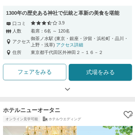
1300年の歴史ある神社で伝統と革新の美食を堪能
3.9
口コミ
口コミ評価
人数
着席：6名 ～ 120名
御茶ノ水駅 (東京・銀座・汐留・浜松町・品川・
アクセス
上野・浅草)
アクセス詳細
住所
東京都千代田区外神田２－１６－２
フェアをみる
式場をみる
ホテルニューオータニ
オンライン見学可能
ホテルウエディング