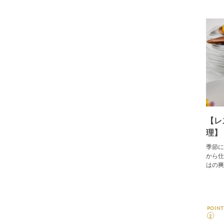
【レ
理】
季節に
から仕
はの爽
POINT
2