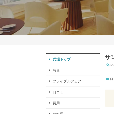
サ
式場トップ
レ
写真
口
ブライダルフェア
口コミ
費用