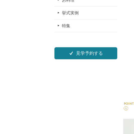
お料理
挙式実例
特集
見学予約する
POINT
1