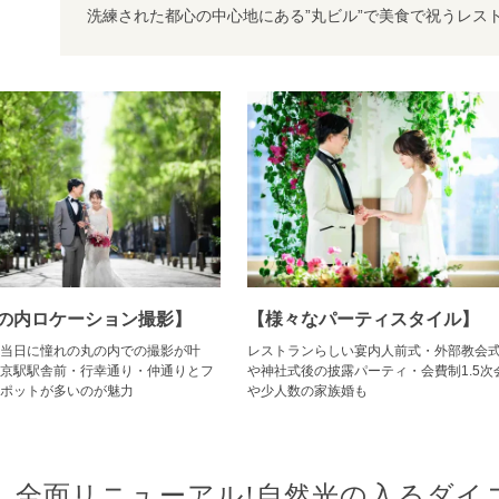
洗練された都心の中心地にある”丸ビル”で美食で祝うレス
の内ロケーション撮影】
【様々なパーティスタイル】
当日に憧れの丸の内での撮影が叶
レストランらしい宴内人前式・外部教会
京駅駅舎前・行幸通り・仲通りとフ
や神社式後の披露パーティ・会費制1.5次
ポットが多いのが魅力
や少人数の家族婚も
全面リニューアル!自然光の入るダイ