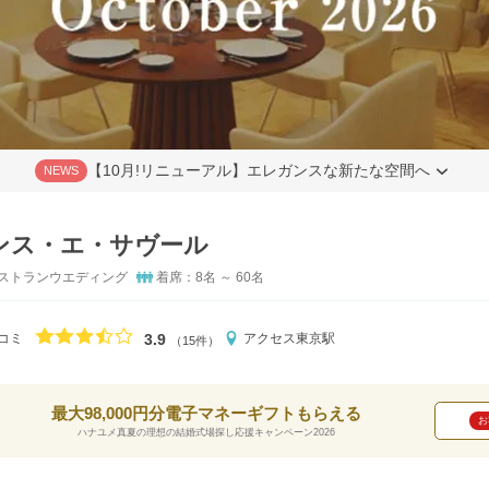
【10月!リニューアル】エレガンスな新たな空間へ
NEWS
ンス・エ・サヴール
ストランウエディング
着席：8名 ～ 60名
口コミ評価
3.9
コミ
アクセス
東京駅
（15件）
最大98,000円分電子マネーギフトもらえる
お
ハナユメ真夏の理想の結婚式場探し応援キャンペーン2026