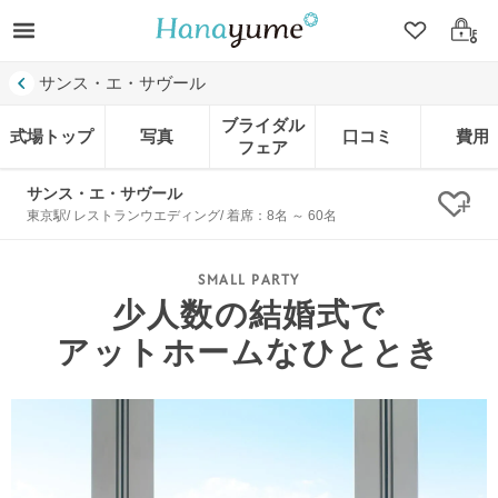
クリップ
ログ
サンス・エ・サヴール
ブライダル
式場トップ
写真
口コミ
費用
フェア
サンス・エ・サヴール
クリ
東京駅/ レストランウエディング/ 着席：8名 ～ 60名
少人数の結婚式で
アットホームなひととき