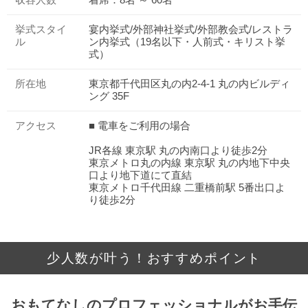
収容人数
着席：8名 ～ 60名
挙式スタイ
宴内挙式/外部神社挙式/外部教会式/レストラ
ル
ン内挙式（19名以下・人前式・キリスト挙
式）
所在地
東京都千代田区丸の内2-4-1 丸の内ビルディ
ング 35F
アクセス
■ 電車をご利用の場合
JR各線 東京駅 丸の内南口より徒歩2分
東京メトロ丸の内線 東京駅 丸の内地下中央
口より地下道にて直結
東京メトロ千代田線 二重橋前駅 5番出口よ
り徒歩2分
少人数が叶う！おすすめポイント
おもてなしのプロフェッショナルがお手伝