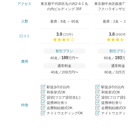
アクセス
東京都千代田区丸の内2-4-1 丸
東京都中央区銀座7丁目
の内ビルディング 35F
フクハラギンザビル9-
人数
着席：8名 ～ 60名
着席：2名 ～ 12
3.9
3.8
(
15件
)
(
690件
)
口コミ
口コミ評価
割引プラン
割引プラン
189
193
40名／
万円〜
60名／
万円
費用
通常料金
通常料金
40名／209万円〜
60名／325万円
駅徒歩5分以内
駅徒歩5分以内
和装挙式OK
和装挙式OK
貸切(フロア貸切含む)
貸切(フロア貸切含
提携神社有り
提携神社有り
特徴
会費制結婚式OK
会費制結婚式OK
ナイトウエディングOK
ナイトウエディン