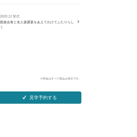
2020.12 挙式
親族会食と友人披露宴をあえてわけてふたりらし
く
※料金はすべて税込み表示です。
見学予約する