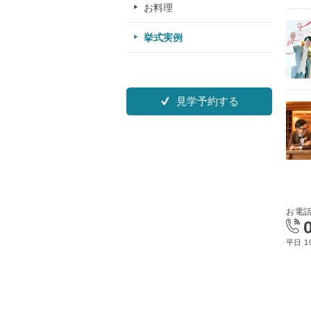
お料理
挙式実例
見学予約する
お電
平日 10