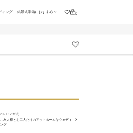
ディング
結婚式準備におすすめ
クリップリスト
ログイン
クリップする
2021.12 挙式
ご友人様とお二人だけのアットホームなウェディ
ング