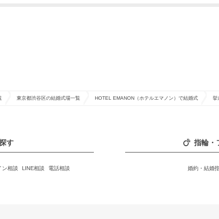
覧
東京都渋谷区の結婚式場一覧
HOTEL EMANON（ホテルエマノン）で結婚式
挙
探す
指輪・
イン相談
LINE相談
電話相談
婚約・結婚