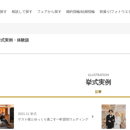
探す
相談して探す
フェアから探す
婚約指輪/結婚指輪
前撮り/フォトウエ
の挙式実例・体験談
ILLUSTRATION
挙式実例
記事
2021.11 挙式
ゲスト様とゆっくり過ごす一軒貸切ウェディング