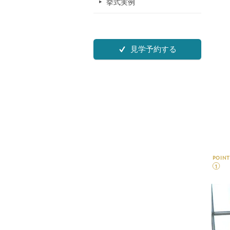
挙式実例
見学予約する
POINT
1