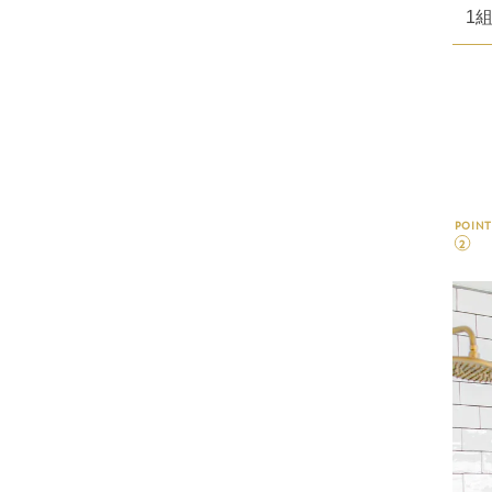
1
POINT
2