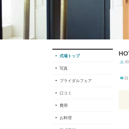
H
式場トップ
式
写真
口
ブライダルフェア
口コミ
費用
お料理