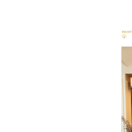
POINT
3