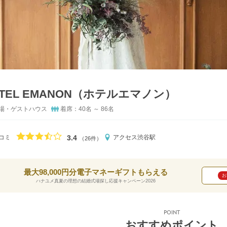
OTEL EMANON（ホテルエマノン）
場・ゲストハウス
着席：40名 ～ 86名
口コミ評価
3.4
コミ
アクセス
渋谷駅
（26件）
最大98,000円分電子マネーギフトもらえる
お
ハナユメ真夏の理想の結婚式場探し応援キャンペーン2026
POINT
おすすめポイント