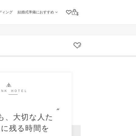
ディング
結婚式準備におすすめ
クリップリスト
ログイン
クリップする
ＵＮＫ ＨＯＴＥＬ
も、大切な人た
憶に残る時間を