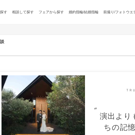
探す
相談して探す
フェアから探す
婚約指輪/結婚指輪
前撮り/フォトウエ
談
ＴＲ
演出より
ちの記