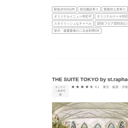
駅徒歩5分以内
宿泊施設有り
親族控え室有り
オリジナルメニュー対応可
オリジナルケーキ対
スタイリッシュなチャペル
貸切(フロア貸切含む)
挙式・披露宴後の二次会利用OK
THE SUITE TOKYO by st.ra
口コミ評価
4.1
東京・銀座・汐留・浜松町・
オンライ
ン見学可
能