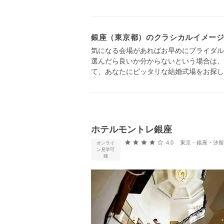
銀座（東京都）のクラシカルイメー
気になる会場があればお早めにブライダル
選んだら良いか分からないという場合は、
て、あなたにピッタリな結婚式場をお探し
ホテルモントレ銀座
口コミ評価
4.0
東京・銀座・汐留・浜松町・
オンライ
ン見学可
能