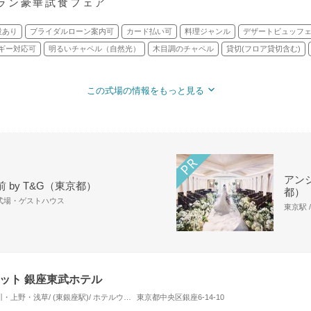
ラン豪華試食フェア
設あり
ブライダルローン案内可
カード払い可
料理ジャンル
デザートビュッフ
ギー対応可
明るいチャペル（自然光）
木目調のチャペル
貸切(フロア貸切含む)
この式場の情報をもっと見る
アンジ
 by T&G（東京都）
都）
 式場・ゲストハウス
東京駅 
ット 銀座東武ホテル
東京・銀座・汐留・浜松町・品川・上野・浅草/ (東銀座駅)/ ホテルウエディング
東京都中央区銀座6-14-10