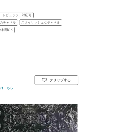
ートビュッフェ対応可
のチャペル
スタイリッシュなチャペル
会利用OK
クリップする
0名
細はこちら
挙式スタイル: 人前式／和装人前式