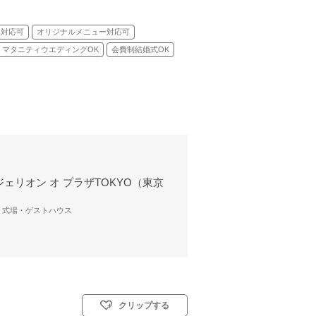
ェ対応可
オリジナルメニュー対応可
マタニティウエディングOK
会費制結婚式OK
ェリオン オ プラザTOKYO（東京
/ 式場・ゲストハウス
クリップする