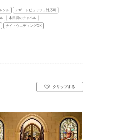
ャンル
デザートビュッフェ対応可
ル
木目調のチャペル
ナイトウエディングOK
クリップする
名
挙式スタイル: 教会式(キリスト教式)／人前式／和装人前式