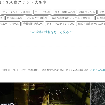
典！360度ステンド大聖堂
ブライダルローン案内可
カード払い可
引き出物持込み可
料理ジャンル
デザ
応可
料理演出あり
アレルギー対応可
厳かな雰囲気のチャペル（大聖堂）
白基調
ウエディングOK
会費制結婚式OK
ナイトウエディングOK
挙式・披露宴後の二次
この式場の情報をもっと見る
川・上野・浅草 (銀座駅) / レストランウエディング
東京都中央区銀座3丁目3-1 ZOE銀座9階
対応人数: 着席：6名 ～ 7
アクセス詳