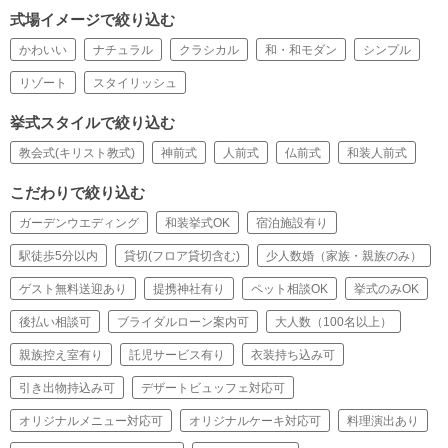
式場イメージで絞り込む
かわいい
ナチュラル
クラシカル
和・和モダン
シンプル
リゾート
スタイリッシュ
挙式スタイルで絞り込む
教会式(キリスト教式)
神前式
人前式
仏前式
和装人前式
こだわりで絞り込む
ガーデンウエディング
和装挙式OK
宿泊施設有り
駅徒歩5分以内
貸切(フロア貸切含む)
少人数婚（家族・親族のみ）
ゲスト無料送迎あり
提携神社有り
ペット相談OK
挙式のみOK
後払い相談可
ブライダルローン案内可
大人数（100名以上）
親族控え室有り
託児サービス有り
衣装持ち込み可
引き出物持込み可
デザートビュッフェ対応可
オリジナルメニュー対応可
オリジナルケーキ対応可
料理演出あり