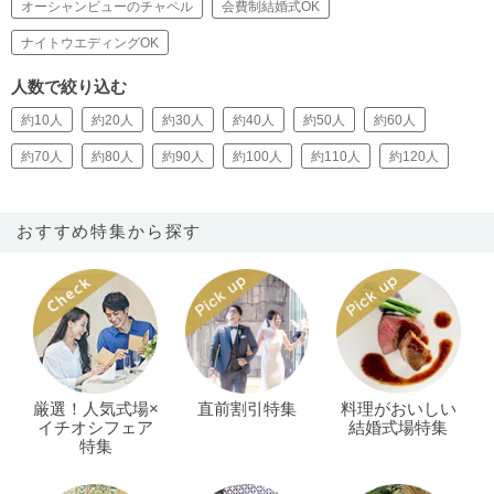
オーシャンビューのチャペル
会費制結婚式OK
ナイトウエディングOK
人数で絞り込む
約10人
約20人
約30人
約40人
約50人
約60人
約70人
約80人
約90人
約100人
約110人
約120人
おすすめ特集から探す
厳選！人気式場×
直前割引特集
料理がおいしい
イチオシフェア
結婚式場特集
特集