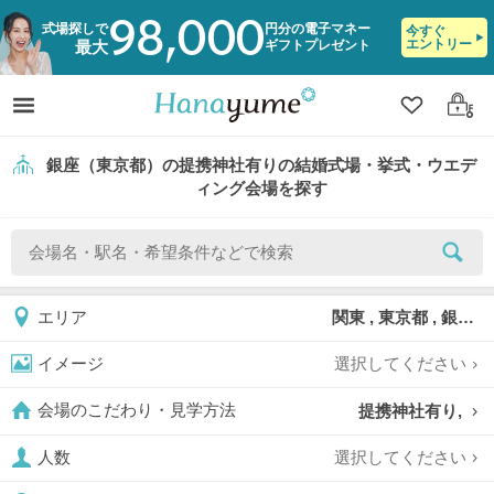
98,000
式場探しで
円分の電子マネー
今すぐ
エントリー
ギフトプレゼント
最大
クリップ
ログ
銀座（東京都）の提携神社有りの結婚式場・挙式・ウエデ
ィング会場を探す
関東 , 東京都 , 銀座
エリア
選択してください
イメージ
提携神社有り,
会場のこだわり・見学方法
選択してください
人数