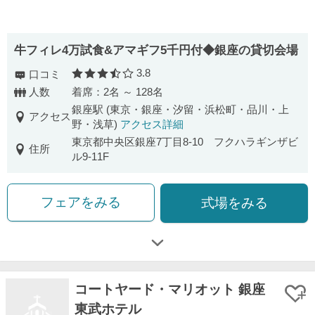
牛フィレ4万試食&アマギフ5千円付◆銀座の貸切会場
3.8
口コミ
口コミ評価
人数
着席：2名 ～ 128名
銀座駅 (東京・銀座・汐留・浜松町・品川・上
アクセス
野・浅草)
アクセス詳細
東京都中央区銀座7丁目8-10 フクハラギンザビ
住所
ル9-11F
フェアをみる
式場をみる
コートヤード・マリオット 銀座
東武ホテル