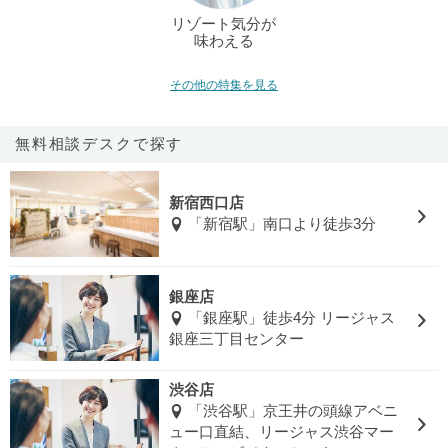
リゾート気分が
味わえる
その他の特集を見る
無料相談デスクで探す
新宿西口店
「新宿駅」南口より徒歩3分
銀座店
「銀座駅」徒歩4分 リージャス
銀座三丁目センター
渋谷店
「渋谷駅」京王井の頭線アベニ
ュー口直結、リージャス渋谷マー