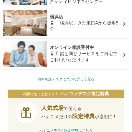
クシティビジネスセンター
横浜店
「横浜駅」きた東口Aから徒歩5
分
オンライン相談受付中
店舗と同じサービスをご自宅で
ご利用いただけます
無料相談デスクについて詳しく見る
ハナユメデスク限定特典
相談でもっとおトク！
人気式場
で使える
限定特典
ハナユメだけの
が適用に！
ハナユメデスク限定特典はこちら