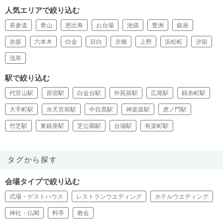
人気エリアで絞り込む
表参道
青山
恵比寿
お台場
池袋
豊洲
銀座
赤坂
六本木
白金
目白
京橋
上野
浜松町
汐留
浅草
駅で絞り込む
代官山駅
原宿駅
白金台駅
外苑前駅
広尾駅
錦糸町駅
大手町駅
水天宮前駅
中目黒駅
神楽坂駅
虎ノ門駅
竹芝駅
東銀座駅
芝公園駅
台場駅
有楽町駅
タグから探す
会場タイプで絞り込む
式場・ゲストハウス
レストランウエディング
ホテルウエディング
神社・仏閣
料亭
教会