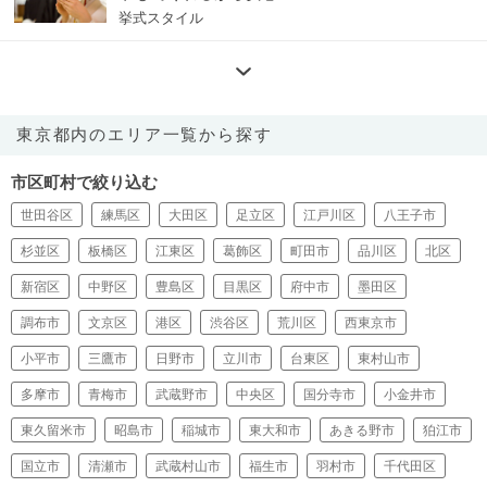
挙式スタイル
東京都内のエリア一覧から探す
市区町村で絞り込む
世田谷区
練馬区
大田区
足立区
江戸川区
八王子市
杉並区
板橋区
江東区
葛飾区
町田市
品川区
北区
新宿区
中野区
豊島区
目黒区
府中市
墨田区
調布市
文京区
港区
渋谷区
荒川区
西東京市
小平市
三鷹市
日野市
立川市
台東区
東村山市
多摩市
青梅市
武蔵野市
中央区
国分寺市
小金井市
東久留米市
昭島市
稲城市
東大和市
あきる野市
狛江市
国立市
清瀬市
武蔵村山市
福生市
羽村市
千代田区