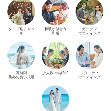
タイプ別チャペ
和装が似合う
ガーデン
ル
和婚
ウエディング
高層階
少人数の結婚式
マタニティ
眺めの良い式場
ウエディング