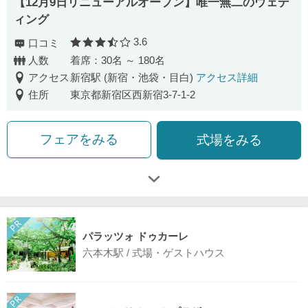
【12月9日リニューアルオープン】唯一無二のウェデ
ィング
3.6
口コミ
口コミ評価
人数
着席：30名 ～ 180名
アクセス
新宿駅 (新宿・池袋・目白)
アクセス詳細
住所
東京都新宿区西新宿3-7-1-2
フェアをみる
式場をみる
パラッツォ ドゥカーレ
六本木駅 / 式場・ゲストハウス