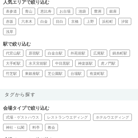
人気エリアで絞り込む
表参道
青山
恵比寿
お台場
池袋
豊洲
銀座
赤坂
六本木
白金
目白
京橋
上野
浜松町
汐留
浅草
駅で絞り込む
代官山駅
原宿駅
白金台駅
外苑前駅
広尾駅
錦糸町駅
大手町駅
水天宮前駅
中目黒駅
神楽坂駅
虎ノ門駅
竹芝駅
東銀座駅
芝公園駅
台場駅
有楽町駅
タグから探す
会場タイプで絞り込む
式場・ゲストハウス
レストランウエディング
ホテルウエディング
神社・仏閣
料亭
教会