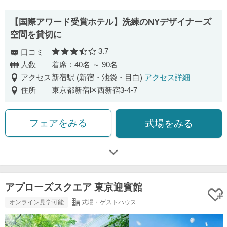
【国際アワード受賞ホテル】洗練のNYデザイナーズ
空間を貸切に
3.7
口コミ
口コミ評価
人数
着席：40名 ～ 90名
アクセス
新宿駅 (新宿・池袋・目白)
アクセス詳細
住所
東京都新宿区西新宿3-4-7
フェアをみる
式場をみる
アプローズスクエア 東京迎賓館
オンライン見学可能
式場・ゲストハウス