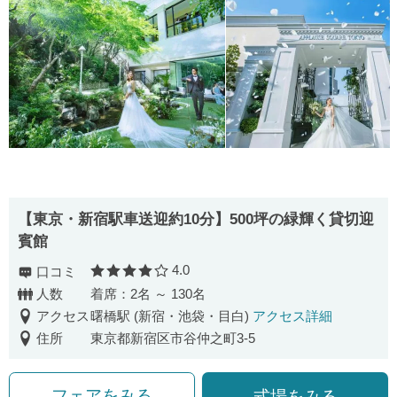
【東京・新宿駅車送迎約10分】500坪の緑輝く貸切迎
賓館
4.0
口コミ
口コミ評価
人数
着席：2名 ～ 130名
アクセス
曙橋駅 (新宿・池袋・目白)
アクセス詳細
住所
東京都新宿区市谷仲之町3‐5
フェアをみる
式場をみる