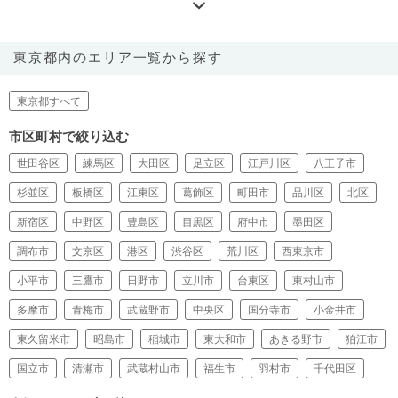
東京都内のエリア一覧から探す
東京都すべて
市区町村で絞り込む
世田谷区
練馬区
大田区
足立区
江戸川区
八王子市
杉並区
板橋区
江東区
葛飾区
町田市
品川区
北区
新宿区
中野区
豊島区
目黒区
府中市
墨田区
調布市
文京区
港区
渋谷区
荒川区
西東京市
小平市
三鷹市
日野市
立川市
台東区
東村山市
多摩市
青梅市
武蔵野市
中央区
国分寺市
小金井市
東久留米市
昭島市
稲城市
東大和市
あきる野市
狛江市
国立市
清瀬市
武蔵村山市
福生市
羽村市
千代田区