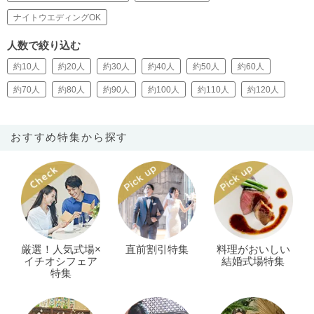
ナイトウエディングOK
人数で絞り込む
約10人
約20人
約30人
約40人
約50人
約60人
約70人
約80人
約90人
約100人
約110人
約120人
おすすめ特集から探す
厳選！人気式場×
直前割引特集
料理がおいしい
イチオシフェア
結婚式場特集
特集