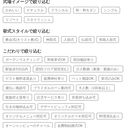
式場イメージで絞り込む
かわいい
ナチュラル
クラシカル
和・和モダン
シンプル
リゾート
スタイリッシュ
挙式スタイルで絞り込む
教会式(キリスト教式)
神前式
人前式
仏前式
和装人前式
こだわりで絞り込む
ガーデンウエディング
和装挙式OK
宿泊施設有り
駅徒歩5分以内
貸切(フロア貸切含む)
少人数婚（家族・親族のみ）
ゲスト無料送迎あり
提携神社有り
ペット相談OK
挙式のみOK
後払い相談可
ブライダルローン案内可
大人数（100名以上）
親族控え室有り
託児サービス有り
衣装持ち込み可
引き出物持込み可
デザートビュッフェ対応可
オリジナルメニュー対応可
オリジナルケーキ対応可
料理演出あり
オーシャンビューのチャペル
会費制結婚式OK