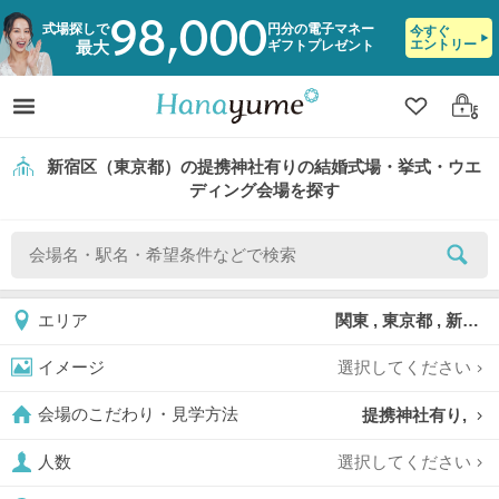
98,000
式場探しで
円分の電子マネー
今すぐ
エントリー
ギフトプレゼント
最大
クリップ
ログ
新宿区（東京都）の提携神社有りの結婚式場・挙式・ウエ
ディング会場を探す
関東 , 東京都 , 新宿区
エリア
選択してください
イメージ
提携神社有り,
会場のこだわり・見学方法
選択してください
人数