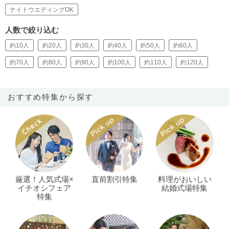
ナイトウエディングOK
人数で絞り込む
約10人
約20人
約30人
約40人
約50人
約60人
約70人
約80人
約90人
約100人
約110人
約120人
おすすめ特集から探す
厳選！人気式場×
直前割引特集
料理がおいしい
イチオシフェア
結婚式場特集
特集