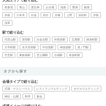
人気エリアで絞り込む
表参道
青山
恵比寿
お台場
池袋
豊洲
銀座
赤坂
六本木
白金
目白
京橋
上野
浜松町
汐留
浅草
駅で絞り込む
代官山駅
原宿駅
白金台駅
外苑前駅
広尾駅
錦糸町駅
大手町駅
水天宮前駅
中目黒駅
神楽坂駅
虎ノ門駅
竹芝駅
東銀座駅
芝公園駅
台場駅
有楽町駅
タグから探す
会場タイプで絞り込む
式場・ゲストハウス
レストランウエディング
ホテルウエディング
神社・仏閣
料亭
教会