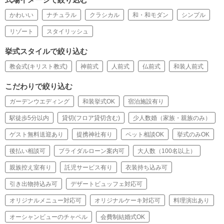
式場イメージで絞り込む
かわいい
ナチュラル
クラシカル
和・和モダン
シンプル
リゾート
スタイリッシュ
挙式スタイルで絞り込む
教会式(キリスト教式)
神前式
人前式
仏前式
和装人前式
こだわりで絞り込む
ガーデンウエディング
和装挙式OK
宿泊施設有り
駅徒歩5分以内
貸切(フロア貸切含む)
少人数婚（家族・親族のみ）
ゲスト無料送迎あり
提携神社有り
ペット相談OK
挙式のみOK
後払い相談可
ブライダルローン案内可
大人数（100名以上）
親族控え室有り
託児サービス有り
衣装持ち込み可
引き出物持込み可
デザートビュッフェ対応可
オリジナルメニュー対応可
オリジナルケーキ対応可
料理演出あり
オーシャンビューのチャペル
会費制結婚式OK