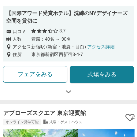
【国際アワード受賞ホテル】洗練のNYデザイナーズ
空間を貸切に
3.7
口コミ
口コミ評価
人数
着席：40名 ～ 90名
アクセス
新宿駅 (新宿・池袋・目白)
アクセス詳細
住所
東京都新宿区西新宿3-4-7
フェアをみる
式場をみる
アプローズスクエア 東京迎賓館
オンライン見学可能
式場・ゲストハウス