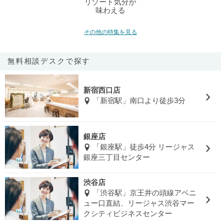
リゾート気分が
味わえる
その他の特集を見る
無料相談デスクで探す
新宿西口店
「新宿駅」南口より徒歩3分
銀座店
「銀座駅」徒歩4分 リージャス
銀座三丁目センター
渋谷店
「渋谷駅」京王井の頭線アベニ
ュー口直結、リージャス渋谷マー
クシティビジネスセンター