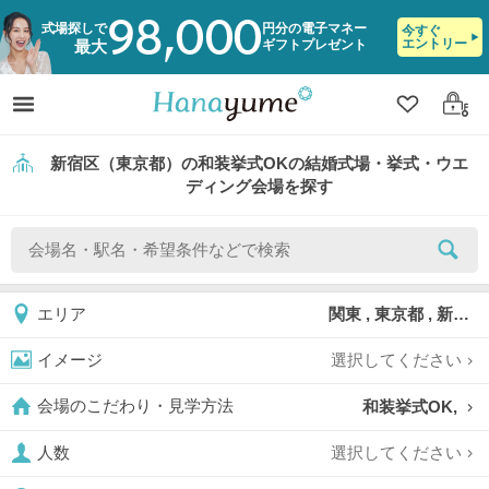
98,000
式場探しで
円分の電子マネー
今すぐ
エントリー
ギフトプレゼント
最大
クリップ
ログ
新宿区（東京都）の和装挙式OKの結婚式場・挙式・ウエ
ディング会場を探す
関東 , 東京都 , 新宿区
エリア
選択してください
イメージ
和装挙式OK,
会場のこだわり・見学方法
選択してください
人数