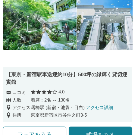
【東京・新宿駅車送迎約10分】500坪の緑輝く貸切迎
賓館
4.0
口コミ
口コミ評価
人数
着席：2名 ～ 130名
アクセス
曙橋駅 (新宿・池袋・目白)
アクセス詳細
住所
東京都新宿区市谷仲之町3‐5
フェアをみる
式場をみる