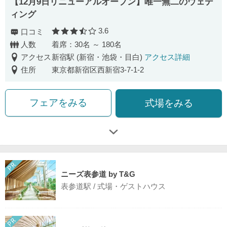
【12月9日リニューアルオープン】唯一無二のウェデ
ィング
3.6
口コミ
口コミ評価
人数
着席：30名 ～ 180名
アクセス
新宿駅 (新宿・池袋・目白)
アクセス詳細
住所
東京都新宿区西新宿3-7-1-2
フェアをみる
式場をみる
ニーズ表参道 by T&G
表参道駅 / 式場・ゲストハウス