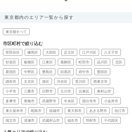
東京都内のエリア一覧から探す
東京都すべて
市区町村で絞り込む
世田谷区
練馬区
大田区
足立区
江戸川区
八王子市
杉並区
板橋区
江東区
葛飾区
町田市
品川区
北区
新宿区
中野区
豊島区
目黒区
府中市
墨田区
調布市
文京区
港区
渋谷区
荒川区
西東京市
小平市
三鷹市
日野市
立川市
台東区
東村山市
多摩市
青梅市
武蔵野市
中央区
国分寺市
小金井市
東久留米市
昭島市
稲城市
東大和市
あきる野市
狛江市
国立市
清瀬市
武蔵村山市
福生市
羽村市
千代田区