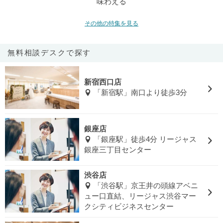
味わえる
その他の特集を見る
無料相談デスクで探す
新宿西口店
「新宿駅」南口より徒歩3分
銀座店
「銀座駅」徒歩4分 リージャス
銀座三丁目センター
渋谷店
「渋谷駅」京王井の頭線アベニ
ュー口直結、リージャス渋谷マー
クシティビジネスセンター