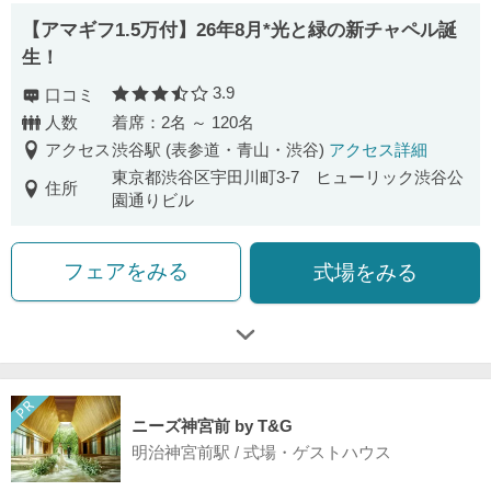
【アマギフ1.5万付】26年8月*光と緑の新チャペル誕
生！
3.9
口コミ
口コミ評価
人数
着席：2名 ～ 120名
アクセス
渋谷駅 (表参道・青山・渋谷)
アクセス詳細
東京都渋谷区宇田川町3-7 ヒューリック渋谷公
住所
園通りビル
フェアをみる
式場をみる
ニーズ神宮前 by T&G
明治神宮前駅 / 式場・ゲストハウス