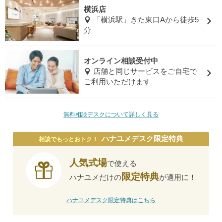
横浜店
「横浜駅」きた東口Aから徒歩5
分
オンライン相談受付中
店舗と同じサービスをご自宅で
ご利用いただけます
無料相談デスクについて詳しく見る
ハナユメデスク限定特典
相談でもっとおトク！
人気式場
で使える
限定特典
ハナユメだけの
が適用に！
ハナユメデスク限定特典はこちら