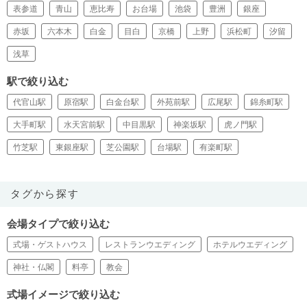
表参道
青山
恵比寿
お台場
池袋
豊洲
銀座
赤坂
六本木
白金
目白
京橋
上野
浜松町
汐留
浅草
駅で絞り込む
代官山駅
原宿駅
白金台駅
外苑前駅
広尾駅
錦糸町駅
大手町駅
水天宮前駅
中目黒駅
神楽坂駅
虎ノ門駅
竹芝駅
東銀座駅
芝公園駅
台場駅
有楽町駅
タグから探す
会場タイプで絞り込む
式場・ゲストハウス
レストランウエディング
ホテルウエディング
神社・仏閣
料亭
教会
式場イメージで絞り込む