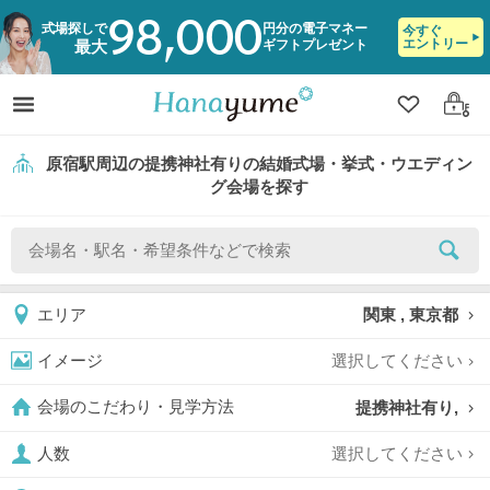
98,000
式場探しで
円分の電子マネー
今すぐ
エントリー
ギフトプレゼント
最大
クリップ
ログ
原宿駅周辺の提携神社有りの結婚式場・挙式・ウエディン
グ会場を探す
関東 , 東京都
エリア
選択してください
イメージ
提携神社有り,
会場のこだわり・見学方法
選択してください
人数