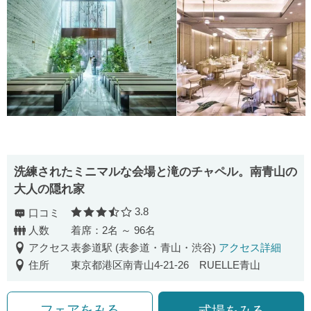
洗練されたミニマルな会場と滝のチャペル。南青山の
大人の隠れ家
3.8
口コミ
口コミ評価
人数
着席：2名 ～ 96名
アクセス
表参道駅 (表参道・青山・渋谷)
アクセス詳細
住所
東京都港区南青山4-21-26 RUELLE青山
フェアをみる
式場をみる