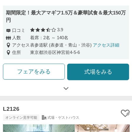
期間限定！最大アマギフ1.5万＆豪華試食＆最大150万
円
3.9
口コミ
口コミ評価
人数
着席：2名 ～ 140名
アクセス
表参道駅 (表参道・青山・渋谷)
アクセス詳細
住所
東京都渋谷区神宮前4-5-6
フェアをみる
式場をみる
L2126
オンライン見学可能
式場・ゲストハウス