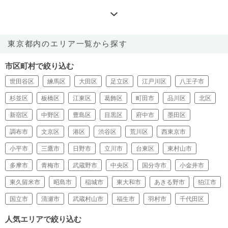
東京都内のエリア一覧から探す
市区町村で絞り込む
世田谷区
練馬区
大田区
足立区
江戸川区
八王子市
杉並区
板橋区
江東区
葛飾区
町田市
品川区
北区
新宿区
中野区
豊島区
目黒区
府中市
墨田区
調布市
文京区
港区
渋谷区
荒川区
西東京市
小平市
三鷹市
日野市
立川市
台東区
東村山市
多摩市
青梅市
武蔵野市
中央区
国分寺市
小金井市
東久留米市
昭島市
稲城市
東大和市
あきる野市
狛江市
国立市
清瀬市
武蔵村山市
福生市
羽村市
千代田区
人気エリアで絞り込む