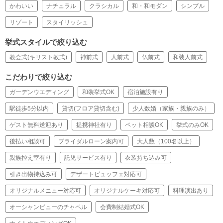
かわいい
ナチュラル
クラシカル
和・和モダン
シンプル
リゾート
スタイリッシュ
挙式スタイルで絞り込む
教会式(キリスト教式)
神前式
人前式
仏前式
和装人前式
こだわりで絞り込む
ガーデンウエディング
和装挙式OK
宿泊施設有り
駅徒歩5分以内
貸切(フロア貸切含む)
少人数婚（家族・親族のみ）
ゲスト無料送迎あり
提携神社有り
ペット相談OK
挙式のみOK
後払い相談可
ブライダルローン案内可
大人数（100名以上）
親族控え室有り
託児サービス有り
衣装持ち込み可
引き出物持込み可
デザートビュッフェ対応可
オリジナルメニュー対応可
オリジナルケーキ対応可
料理演出あり
オーシャンビューのチャペル
会費制結婚式OK