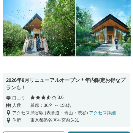
2026年9月リニューアルオープン＊年内限定お得なプ
ランも！
3.6
口コミ
口コミ評価
人数
着席：36名 ～ 198名
アクセス
渋谷駅 (表参道・青山・渋谷)
アクセス詳細
住所
東京都渋谷区神宮前5-31