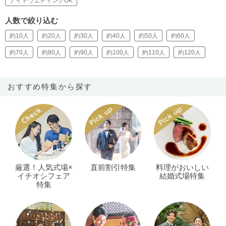
ナイトウエディングOK
人数で絞り込む
約10人
約20人
約30人
約40人
約50人
約60人
約70人
約80人
約90人
約100人
約110人
約120人
おすすめ特集から探す
厳選！人気式場×
直前割引特集
料理がおいしい
イチオシフェア
結婚式場特集
特集