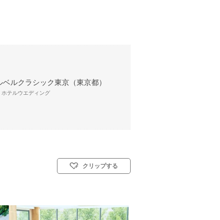
ルベルクラシック東京（東京都）
/ ホテルウエディング
クリップする
(キリスト教式)／人前式