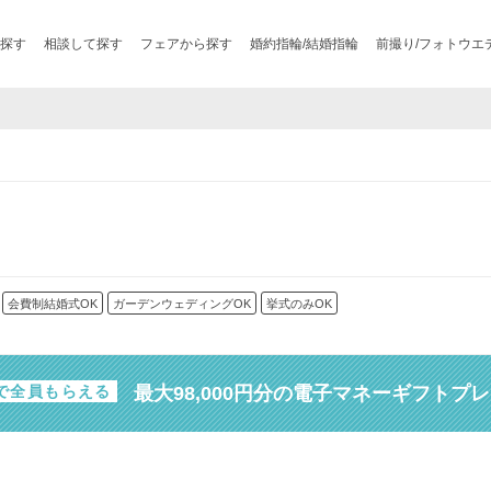
探す
相談して探す
フェアから探す
婚約指輪/結婚指輪
前撮り/フォトウエ
会費制結婚式OK
ガーデンウェディングOK
挙式のみOK
最大98,000円分の電子マネーギフトプ
で全員もらえる