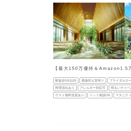
【最⼤150万優待＆Amazon1
駅徒歩5分以内
親族控え室有り
ブライダルロ
料理演出あり
アレルギー対応可
明るいチャペ
ゲスト無料送迎あり
ペット相談OK
マタニティ