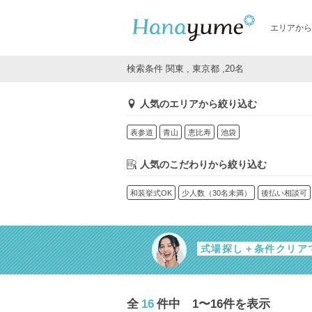
エリアから
検索条件 関東 , 東京都 ,20名
人気のエリアから絞り込む
表参道
青山
恵比寿
池袋
人気のこだわりから絞り込む
和装挙式OK
少人数（30名未満）
後払い相談可
式場探し＋条件クリア
全
16
件中 1〜16件を表示