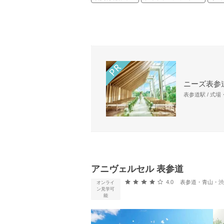
ニーズ表参道
表参道駅 / 式
アニヴェルセル 表参道
口コミ評価
4.0
表参道・青山・渋谷
オンライ
ン見学可
能