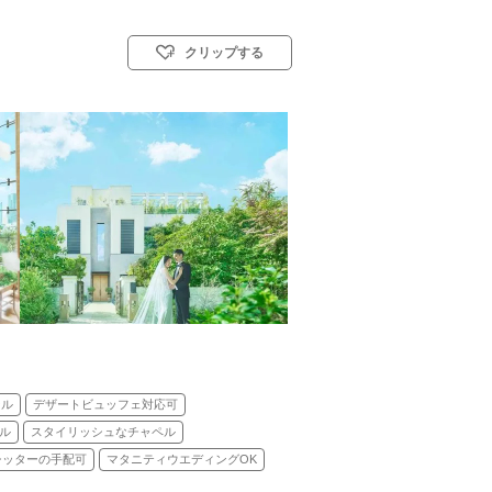
クリップする
式)／神前式／人前式／仏前式／和装人前式
ンル
デザートビュッフェ対応可
ル
スタイリッシュなチャペル
シッターの手配可
マタニティウエディングOK