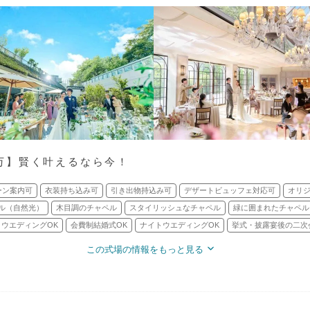
.5万】賢く叶えるなら今！
ーン案内可
衣装持ち込み可
引き出物持込み可
デザートビュッフェ対応可
オリ
ル（自然光）
木目調のチャペル
スタイリッシュなチャペル
緑に囲まれたチャペル
ウエディングOK
会費制結婚式OK
ナイトウエディングOK
挙式・披露宴後の二次
この式場の情報をもっと見る