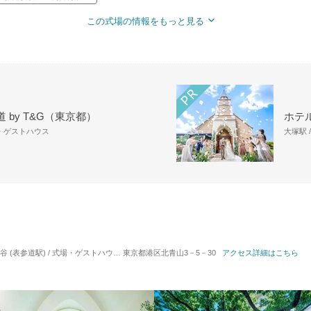
この式場の情報をもっと見る
 by T&G（東京都）
ホテ
場・ゲストハウス
大塚駅 
 (表参道駅) / 式場・ゲストハウス
対応人数: 着席：10名 ～ 250名
東京都港区北青山3－5－30
アクセス詳細はこちら
挙式スタイル: 教会式