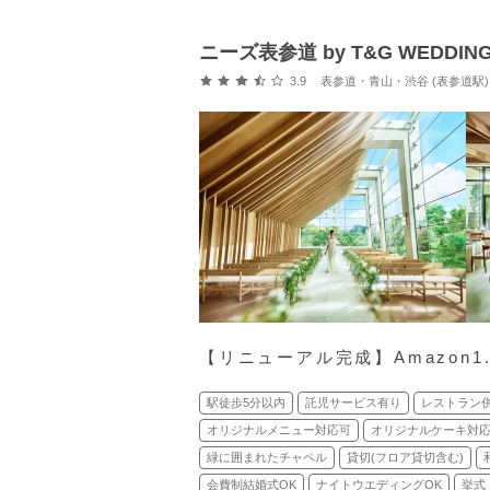
ニーズ表参道 by T&G WEDDIN
口コミ評価
3.9
表参道・青山・渋谷 (表参道駅)
【リニューアル完成】Amazon
駅徒歩5分以内
託児サービス有り
レストラン
オリジナルメニュー対応可
オリジナルケーキ対
緑に囲まれたチャペル
貸切(フロア貸切含む)
会費制結婚式OK
ナイトウエディングOK
挙式