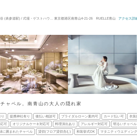
 (表参道駅) / 式場・ゲストハウス
対応人数: 着席：2名 ～ 96名
東京都港区南青山4-21-26 RUELLE青山
挙式スタイル: 教会式(
アクセス詳
のチャペル。南青山の大人の隠れ家
有り
提携神社有り
後払い相談可
ブライダルローン案内可
カード払い可
衣装
対応可
オリジナルケーキ対応可
料理演出あり
アレルギー対応可
明るいチャペル
緑に囲まれたチャペル
貸切(フロア貸切含む)
和装挙式OK
マタニティウエディング