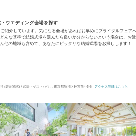
式・ウエディング会場を探す
件ご紹介しています。気になる会場があればお早めにブライダルフェア
どんな基準で結婚式場を選んだら良いか分からないという場合は、お近
ん他の地域も含めて、あなたにピッタリな結婚式場をお探しします！
 (表参道駅) / 式場・ゲストハウス
対応人数: 着席：2名 ～ 140名
東京都渋谷区神宮前4-5-6
アクセス詳細はこちら
挙式スタイル: 教会式(