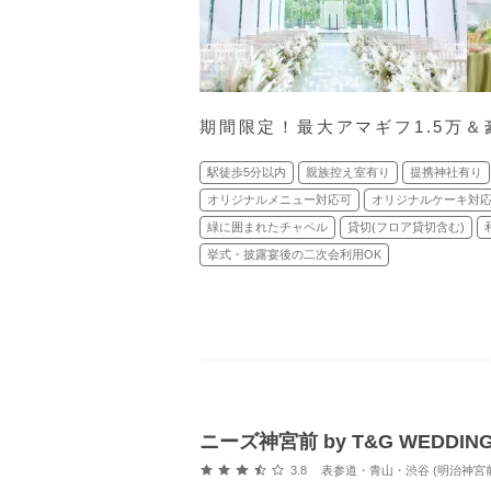
期間限定！最大アマギフ1.5万＆
駅徒歩5分以内
親族控え室有り
提携神社有り
オリジナルメニュー対応可
オリジナルケーキ対
緑に囲まれたチャペル
貸切(フロア貸切含む)
挙式・披露宴後の二次会利用OK
ニーズ神宮前 by T&G WEDD
口コミ評価
3.8
表参道・青山・渋谷 (明治神宮前