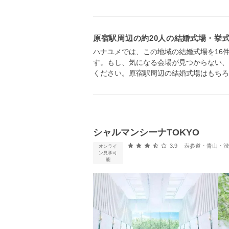
原宿駅周辺の約20人の結婚式場・挙
ハナユメでは、この地域の結婚式場を16
す。もし、気になる会場が見つからない、
ください。原宿駅周辺の結婚式場はもちろ
シャルマンシーナTOKYO
口コミ評価
3.9
表参道・青山・渋谷
オンライ
ン見学可
能