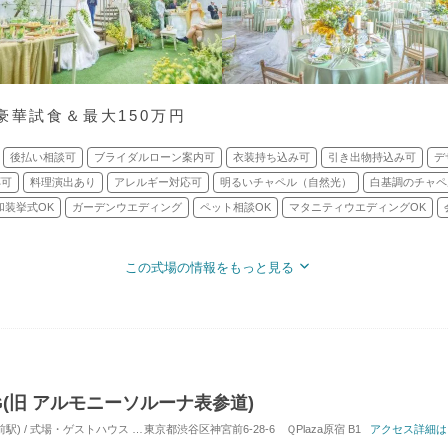
豪華試食＆最大150万円
後払い相談可
ブライダルローン案内可
衣装持ち込み可
引き出物持込み可
デ
応可
料理演出あり
アレルギー対応可
明るいチャペル（自然光）
白基調のチャペ
和装挙式OK
ガーデンウエディング
ペット相談OK
マタニティウエディングOK
この式場の情報をもっと見る
ING(旧 アルモニーソルーナ表参道)
駅) / 式場・ゲストハウス
対応人数: 着席：10名 ～ 120名
東京都渋谷区神宮前6-28-6 ＱPlaza原宿 B1
挙式スタイル: 教会式(キリスト
アクセス詳細は