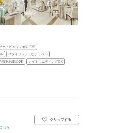
ザートビュッフェ対応可
ル
スタイリッシュなチャペル
会費制結婚式OK
ナイトウエディングOK
クリップする
教式)／人前式／和装人前式
こちら