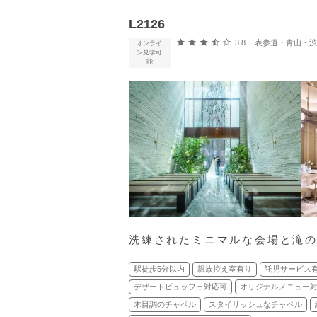
L2126
口コミ評価
3.8
表参道・青山・渋谷
オンライ
ン見学可
能
洗練されたミニマルな会場と滝
駅徒歩5分以内
親族控え室有り
託児サービス
デザートビュッフェ対応可
オリジナルメニュー
木目調のチャペル
スタイリッシュなチャペル