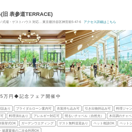
G(旧 表参道TERRACE)
 / 式場・ゲストハウス
対応人数: 着席：10名 ～ 122名
東京都渋谷区神宮前5-47-6
挙式スタイル: 教会式(キリスト教
アクセス詳細はこちら
1.5万円◆記念フェア開催中
併設あり
ブライダルローン案内可
衣装持ち込み可
引き出物持込み可
料理ジャ
応可
料理演出あり
アレルギー対応可
明るいチャペル（自然光）
木目調のチャペ
和装挙式OK
ガーデンウエディング
ゲスト無料送迎あり
ペット相談OK
ペット
・披露宴後の二次会利用OK