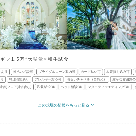
フ1.5万*大聖堂×和牛試食
設あり
後払い相談可
ブライダルローン案内可
カード払い可
衣装持ち込み可
応可
料理演出あり
アレルギー対応可
明るいチャペル（自然光）
厳かな雰囲気の
貸切(フロア貸切含む)
和装挙式OK
ペット相談OK
マタニティウエディングOK
この式場の情報をもっと見る