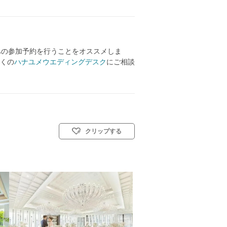
への参加予約を行うことをオススメしま
くの
ハナユメウエディングデスク
にご相談
クリップする
キリスト教式)／人前式／仏前式