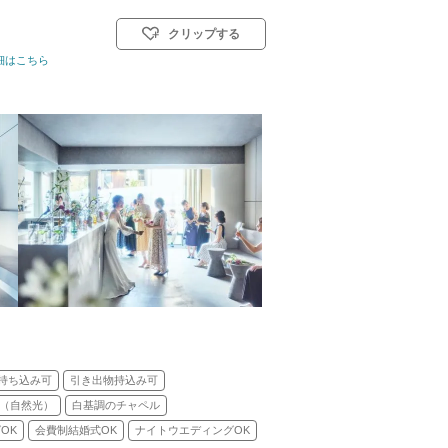
クリップする
キリスト教式)／人前式／仏前式
細はこちら
持ち込み可
引き出物持込み可
（自然光）
白基調のチャペル
OK
会費制結婚式OK
ナイトウエディングOK