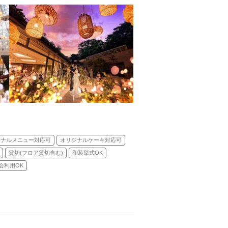
ジナルメニュー対応可
オリジナルケーキ対応可
貸切(フロア貸切含む)
和装挙式OK
会利用OK