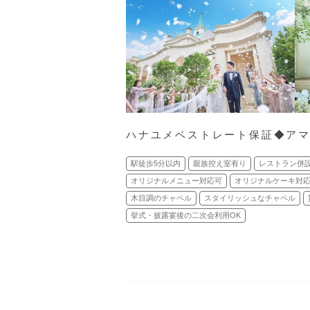
ハナユメベストレート保証◆アマギ
駅徒歩5分以内
親族控え室有り
レストラン併
オリジナルメニュー対応可
オリジナルケーキ対
木目調のチャペル
スタイリッシュなチャペル
挙式・披露宴後の二次会利用OK