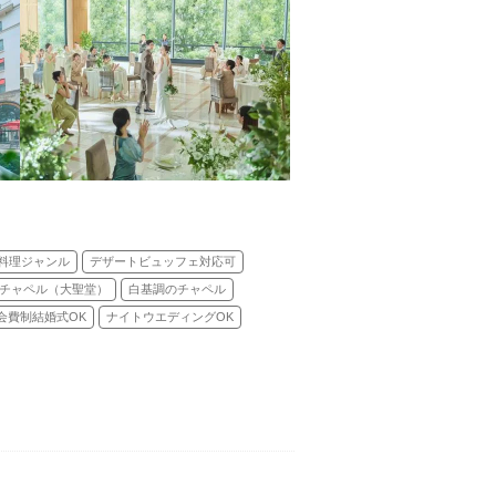
料理ジャンル
デザートビュッフェ対応可
チャペル（大聖堂）
白基調のチャペル
会費制結婚式OK
ナイトウエディングOK