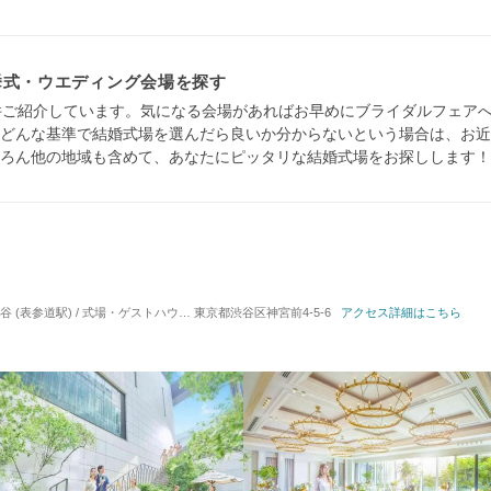
挙式・ウエディング会場を探す
件ご紹介しています。気になる会場があればお早めにブライダルフェア
どんな基準で結婚式場を選んだら良いか分からないという場合は、お近
ろん他の地域も含めて、あなたにピッタリな結婚式場をお探しします！
 (表参道駅) / 式場・ゲストハウス
対応人数: 着席：2名 ～ 140名
東京都渋谷区神宮前4-5-6
アクセス詳細はこちら
挙式スタイル: 教会式(