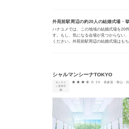
外苑前駅周辺の約20人の結婚式場・
ハナユメでは、この地域の結婚式場を20
す。もし、気になる会場が見つからない、
ください。外苑前駅周辺の結婚式場はもち
シャルマンシーナTOKYO
口コミ評価
3.9
表参道・青山・渋谷
オンライ
ン見学可
能