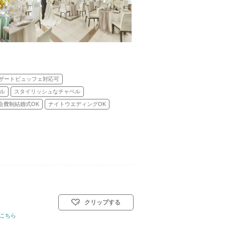
ザートビュッフェ対応可
ル
スタイリッシュなチャペル
会費制結婚式OK
ナイトウエディングOK
クリップする
教式)／人前式／和装人前式
こちら