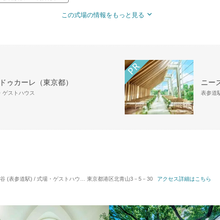
この式場の情報をもっと見る
 ドゥカーレ（東京都）
ニーズ
場・ゲストハウス
表参道駅
 (表参道駅) / 式場・ゲストハウス
対応人数: 着席：10名 ～ 250名
東京都港区北青山3－5－30
アクセス詳細はこちら
挙式スタイル: 教会式