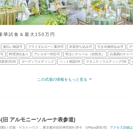
豪華試食＆最大150万円
後払い相談可
ブライダルローン案内可
衣装持ち込み可
引き出物持込み可
デ
応可
料理演出あり
アレルギー対応可
明るいチャペル（自然光）
白基調のチャペ
和装挙式OK
ガーデンウエディング
ペット相談OK
マタニティウエディングOK
この式場の情報をもっと見る
ING(旧 アルモニーソルーナ表参道)
駅) / 式場・ゲストハウス
対応人数: 着席：10名 ～ 120名
東京都渋谷区神宮前6-28-6 ＱPlaza原宿 B1
挙式スタイル: 教会式(キリスト
アクセス詳細は