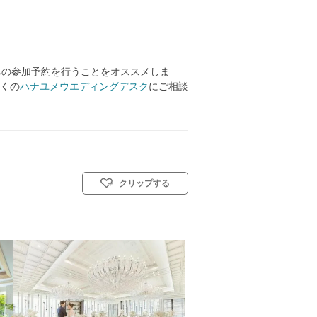
への参加予約を行うことをオススメしま
くの
ハナユメウエディングデスク
にご相談
クリップする
キリスト教式)／人前式／仏前式