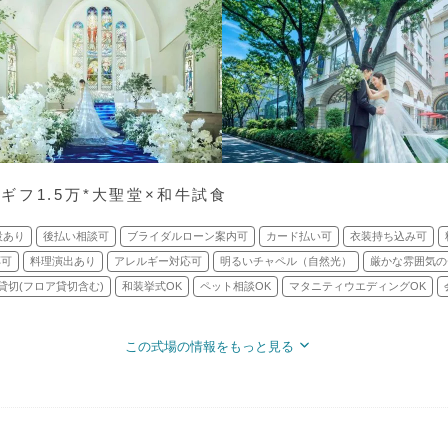
フ1.5万*大聖堂×和牛試食
設あり
後払い相談可
ブライダルローン案内可
カード払い可
衣装持ち込み可
応可
料理演出あり
アレルギー対応可
明るいチャペル（自然光）
厳かな雰囲気の
貸切(フロア貸切含む)
和装挙式OK
ペット相談OK
マタニティウエディングOK
この式場の情報をもっと見る