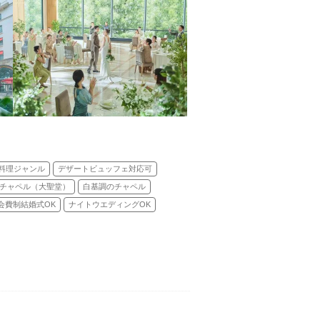
料理ジャンル
デザートビュッフェ対応可
チャペル（大聖堂）
白基調のチャペル
会費制結婚式OK
ナイトウエディングOK