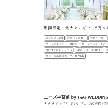
期間限定！最大アマギフ1.5万＆
駅徒歩5分以内
親族控え室有り
提携神社有り
オリジナルメニュー対応可
オリジナルケーキ対
緑に囲まれたチャペル
貸切(フロア貸切含む)
挙式・披露宴後の二次会利用OK
ニーズ神宮前 by T&G WEDD
口コミ評価
3.8
表参道・青山・渋谷 (明治神宮前