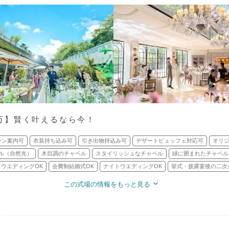
.5万】賢く叶えるなら今！
ーン案内可
衣装持ち込み可
引き出物持込み可
デザートビュッフェ対応可
オリ
ル（自然光）
木目調のチャペル
スタイリッシュなチャペル
緑に囲まれたチャペル
ウエディングOK
会費制結婚式OK
ナイトウエディングOK
挙式・披露宴後の二次
この式場の情報をもっと見る