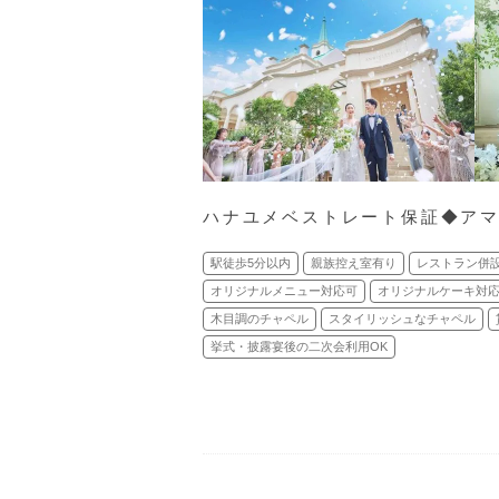
ハナユメベストレート保証◆アマギ
駅徒歩5分以内
親族控え室有り
レストラン併
オリジナルメニュー対応可
オリジナルケーキ対
木目調のチャペル
スタイリッシュなチャペル
挙式・披露宴後の二次会利用OK