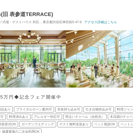
G(旧 表参道TERRACE)
 / 式場・ゲストハウス
対応人数: 着席：10名 ～ 122名
東京都渋谷区神宮前5-47-6
挙式スタイル: 教会式(キリスト教
アクセス詳細はこちら
1.5万円◆記念フェア開催中
併設あり
ブライダルローン案内可
衣装持ち込み可
引き出物持込み可
料理ジャ
応可
料理演出あり
アレルギー対応可
明るいチャペル（自然光）
木目調のチャペ
和装挙式OK
ガーデンウエディング
ゲスト無料送迎あり
ペット相談OK
ペット
・披露宴後の二次会利用OK