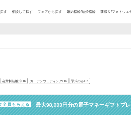
探す
相談して探す
フェアから探す
婚約指輪/結婚指輪
前撮り/フォトウエ
会費制結婚式OK
ガーデンウェディングOK
挙式のみOK
最大98,000円分の電子マネーギフトプ
で全員もらえる