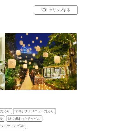
クリップする
教会式(キリスト教式)／人前式／仏前式
ェ対応可
オリジナルメニュー対応可
ル
緑に囲まれたチャペル
ウエディングOK