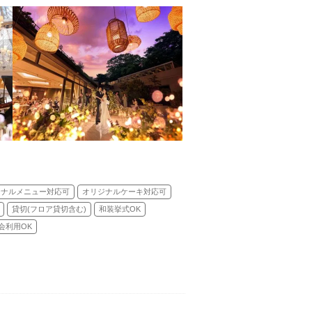
ジナルメニュー対応可
オリジナルケーキ対応可
貸切(フロア貸切含む)
和装挙式OK
会利用OK