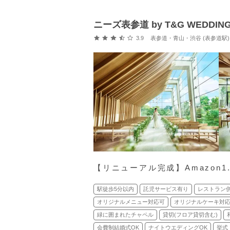
ニーズ表参道 by T&G WEDDIN
口コミ評価
3.9
表参道・青山・渋谷 (表参道駅)
【リニューアル完成】Amazon
駅徒歩5分以内
託児サービス有り
レストラン
オリジナルメニュー対応可
オリジナルケーキ対
緑に囲まれたチャペル
貸切(フロア貸切含む)
会費制結婚式OK
ナイトウエディングOK
挙式