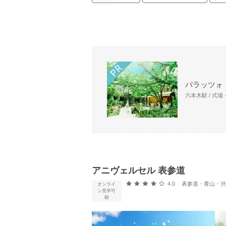
パラッツォ
六本木駅 / 式
アニヴェルセル 表参道
口コミ評価
4.0
表参道・青山・渋谷
オンライ
ン見学可
能