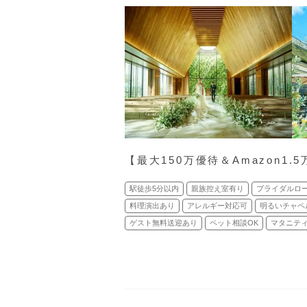
【最⼤150万優待＆Amazon1
駅徒歩5分以内
親族控え室有り
ブライダルロ
料理演出あり
アレルギー対応可
明るいチャペ
ゲスト無料送迎あり
ペット相談OK
マタニティ