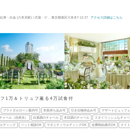
白金 (六本木駅) / 式場・ゲストハウス
東京都港区六本木7-12-27
対応人数: 着席：2名 ～ 98名
アクセス詳細はこちら
挙式スタイル: 
フ1万＆トリュフ薫る4万試食付
ブライダルローン案内可
衣装持ち込み可
引き出物持込み可
デザートビュッフ
チャペル（自然光）
白基調のチャペル
木目調のチャペル
スタイリッシュなチャペ
エディング
ペット相談OK
マタニティウエディングOK
会費制結婚式OK
ナイト