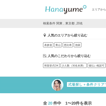
エリアから
検索条件 関東 , 東京都 ,20名
人気のエリアから絞り込む
表参道
青山
恵比寿
池袋
人気のこだわりから絞り込む
和装挙式OK
少人数（30名未満）
後払い相談可
式場探し＋条件クリア
全
20
件中 1〜20件を表示