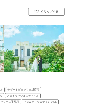
クリップする
式)／神前式／人前式／仏前式／和装人前式
ンル
デザートビュッフェ対応可
ル
スタイリッシュなチャペル
シッターの手配可
マタニティウエディングOK