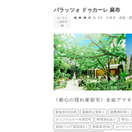
パラッツォ ドゥカーレ 麻布
口コミ評価
3.8
六本木・赤坂・恵比寿・
オンライ
ン見学可
能
《都心の隠れ家邸宅》全組アマギ
駅徒歩5分以内
親族控え室有り
提携神社有り
オリジナルケーキ対応可
料理演出あり
明るい
貸切(フロア貸切含む)
和装挙式OK
ガーデンウ