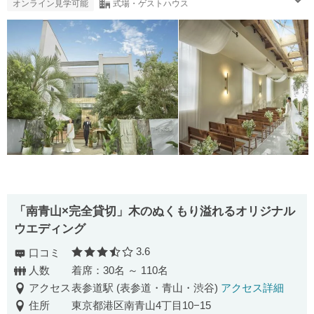
オンライン見学可能
式場・ゲストハウス
「南青山×完全貸切」木のぬくもり溢れるオリジナル
ウエディング
3.6
口コミ
口コミ評価
人数
着席：30名 ～ 110名
アクセス
表参道駅 (表参道・青山・渋谷)
アクセス詳細
住所
東京都港区南青山4丁目10−15