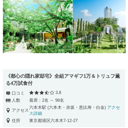
《都心の隠れ家邸宅》全組アマギフ1万＆トリュフ薫
る4万試食付
3.8
口コミ
口コミ評価
人数
着席：2名 ～ 98名
六本木駅 (六本木・赤坂・恵比寿・白金)
アクセ
アクセス
ス詳細
住所
東京都港区六本木7-12-27