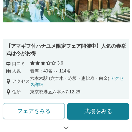
【アマギフ付ハナユメ限定フェア開催中】人気の春挙
式は今がお得
3.6
口コミ
口コミ評価
人数
着席：40名 ～ 114名
六本木駅 (六本木・赤坂・恵比寿・白金)
アクセ
アクセス
ス詳細
住所
東京都港区六本木7-12-29
フェアをみる
式場をみる