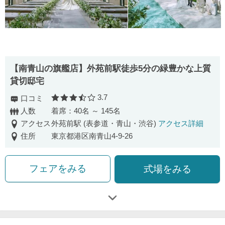
【南⻘⼭の旗艦店】外苑前駅徒歩5分の緑豊かな上質
貸切邸宅
3.7
口コミ
口コミ評価
人数
着席：40名 ～ 145名
アクセス
外苑前駅 (表参道・青山・渋谷)
アクセス詳細
住所
東京都港区南青山4-9-26
フェアをみる
式場をみる