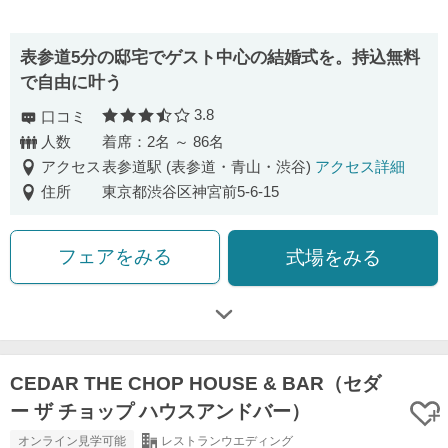
表参道5分の邸宅でゲスト中心の結婚式を。持込無料
で自由に叶う
3.8
口コミ
口コミ評価
人数
着席：2名 ～ 86名
アクセス
表参道駅 (表参道・青山・渋谷)
アクセス詳細
住所
東京都渋谷区神宮前5-6-15
フェアをみる
式場をみる
CEDAR THE CHOP HOUSE & BAR（セダ
ー ザ チョップ ハウスアンドバー）
オンライン見学可能
レストランウエディング