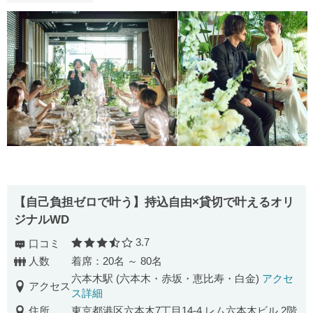
【自己負担ゼロで叶う】持込自由×貸切で叶えるオリ
ジナルWD
3.7
口コミ
口コミ評価
人数
着席：20名 ～ 80名
六本木駅 (六本木・赤坂・恵比寿・白金)
アクセ
アクセス
ス詳細
住所
東京都港区六本木7丁目14-4 レム六本木ビル 2階