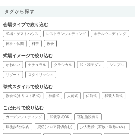
タグから探す
会場タイプで絞り込む
式場・ゲストハウス
レストランウエディング
ホテルウエディング
神社・仏閣
料亭
教会
式場イメージで絞り込む
かわいい
ナチュラル
クラシカル
和・和モダン
シンプル
リゾート
スタイリッシュ
挙式スタイルで絞り込む
教会式(キリスト教式)
神前式
人前式
仏前式
和装人前式
こだわりで絞り込む
ガーデンウエディング
和装挙式OK
宿泊施設有り
駅徒歩5分以内
貸切(フロア貸切含む)
少人数婚（家族・親族のみ）