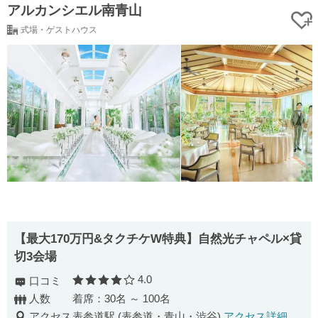
アルカンシエル南青山
式場・ゲストハウス
【最大170万円&タクチケW特典】自然光チャペル×貸
切3会場
4.0
口コミ
口コミ評価
人数
着席：30名 ～ 100名
アクセス
表参道駅 (表参道・青山・渋谷)
アクセス詳細