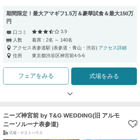
期間限定！最大アマギフ1.5万＆豪華試食＆最大150万
円
3.9
口コミ
口コミ評価
人数
着席：2名 ～ 140名
アクセス
表参道駅 (表参道・青山・渋谷)
アクセス詳細
住所
東京都渋谷区神宮前4-5-6
フェアをみる
式場をみる
ニーズ神宮前 by T&G WEDDING(旧 アルモ
ニーソルーナ表参道)
式場・ゲストハウス