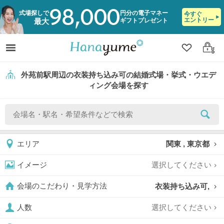
98,000
式場探しで
円分の電子マネー
今すぐ
エントリー
ギフトプレゼント
最大
クリップ
ログ
外苑前駅周辺の衣装持ち込み可の結婚式場・挙式・ウエデ
ィング会場を探す
関東 , 東京都
エリア
選択してください
イメージ
衣装持ち込み可,
会場のこだわり・見学方法
選択してください
人数