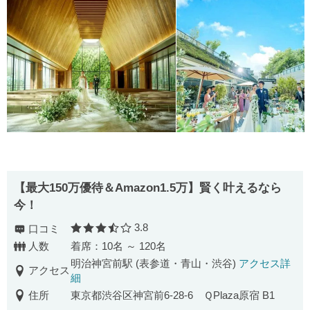
【最⼤150万優待＆Amazon1.5万】賢く叶えるなら
今！
3.8
口コミ
口コミ評価
人数
着席：10名 ～ 120名
明治神宮前駅 (表参道・青山・渋谷)
アクセス詳
アクセス
細
住所
東京都渋谷区神宮前6-28-6 ＱPlaza原宿 B1