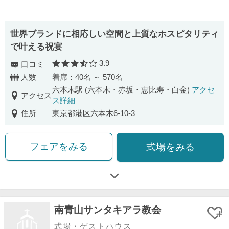
世界ブランドに相応しい空間と上質なホスピタリティ
で叶える祝宴
3.9
口コミ
口コミ評価
人数
着席：40名 ～ 570名
六本木駅 (六本木・赤坂・恵比寿・白金)
アクセ
アクセス
ス詳細
住所
東京都港区六本木6-10-3
フェアをみる
式場をみる
南青山サンタキアラ教会
式場・ゲストハウス