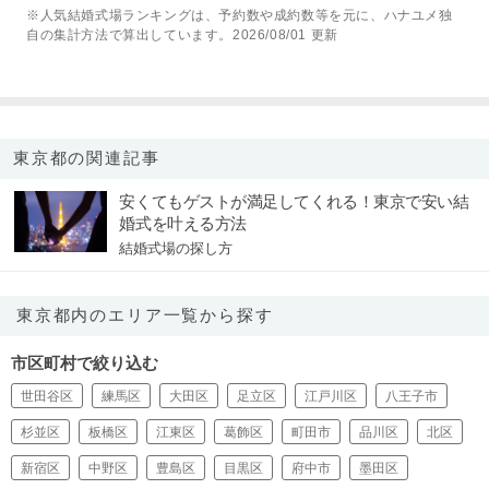
※人気結婚式場ランキングは、予約数や成約数等を元に、ハナユメ独
自の集計方法で算出しています。2026/08/01 更新
東京都の関連記事
安くてもゲストが満足してくれる！東京で安い結
婚式を叶える方法
結婚式場の探し方
東京都内のエリア一覧から探す
市区町村で絞り込む
世田谷区
練馬区
大田区
足立区
江戸川区
八王子市
杉並区
板橋区
江東区
葛飾区
町田市
品川区
北区
新宿区
中野区
豊島区
目黒区
府中市
墨田区