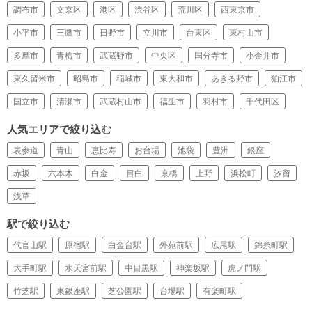
調布市
文京区
港区
渋谷区
荒川区
西東京市
小平市
三鷹市
日野市
立川市
台東区
東村山市
多摩市
青梅市
武蔵野市
中央区
国分寺市
小金井市
東久留米市
昭島市
稲城市
東大和市
あきる野市
狛江市
国立市
清瀬市
武蔵村山市
福生市
羽村市
千代田区
人気エリアで絞り込む
表参道
青山
恵比寿
お台場
池袋
豊洲
銀座
赤坂
六本木
白金
目白
京橋
上野
浜松町
汐留
浅草
駅で絞り込む
代官山駅
原宿駅
白金台駅
外苑前駅
広尾駅
錦糸町駅
大手町駅
水天宮前駅
中目黒駅
神楽坂駅
虎ノ門駅
竹芝駅
東銀座駅
芝公園駅
台場駅
有楽町駅