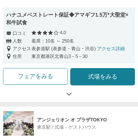
ハナユメベストレート保証◆アマギフ1.5万*大聖堂×
和牛試食
4.0
口コミ
口コミ評価
人数
着席：10名 ～ 250名
アクセス
表参道駅 (表参道・青山・渋谷)
アクセス詳細
住所
東京都港区北青山3－5－30
フェアをみる
式場をみる
アンジェリオン オ プラザTOKYO
東京駅 / 式場・ゲストハウス