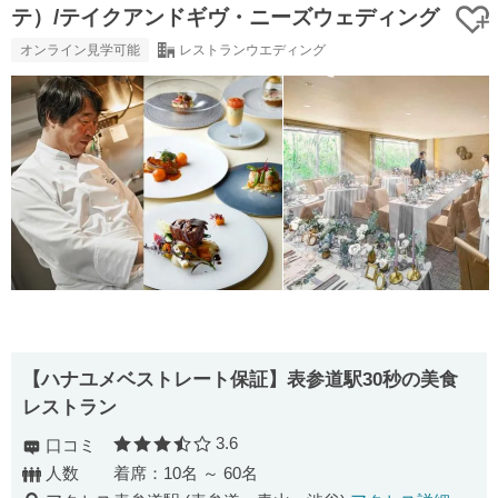
テ）/テイクアンドギヴ・ニーズウェディング
オンライン見学可能
レストランウエディング
【ハナユメベストレート保証】表参道駅30秒の美食
レストラン
3.6
口コミ
口コミ評価
人数
着席：10名 ～ 60名