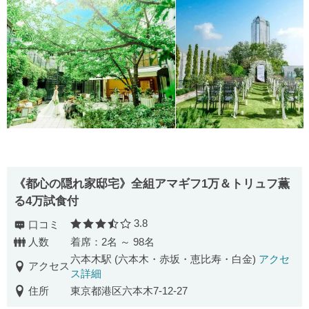
《都心の隠れ家邸宅》全組アマギフ1万＆トリュフ薫
る4万試食付
3.8
口コミ
口コミ評価
人数
着席：2名 ～ 98名
六本木駅 (六本木・赤坂・恵比寿・白金)
アクセ
アクセス
ス詳細
住所
東京都港区六本木7-12-27