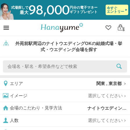
98,000
式場探しで
円分の電子マネー
今すぐ
エントリー
ギフトプレゼント
最大
クリップ
ログ
外苑前駅周辺のナイトウエディングOKの結婚式場・挙
式・ウエディング会場を探す
関東 , 東京都
エリア
選択してください
イメージ
ナイトウエディングOK,
会場のこだわり・見学方法
選択してください
人数