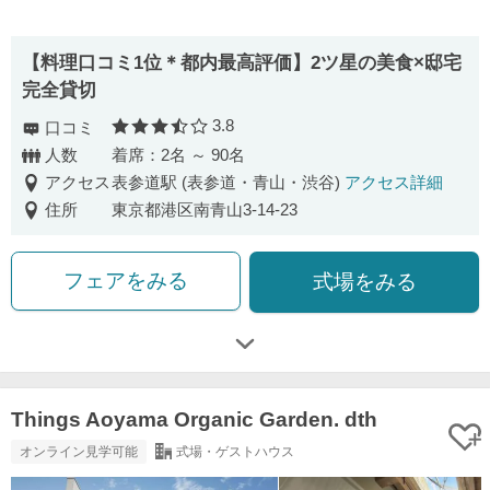
【料理口コミ1位＊都内最高評価】2ツ星の美食×邸宅
完全貸切
3.8
口コミ
口コミ評価
人数
着席：2名 ～ 90名
アクセス
表参道駅 (表参道・青山・渋谷)
アクセス詳細
住所
東京都港区南青山3-14-23
フェアをみる
式場をみる
Things Aoyama Organic Garden. dth
オンライン見学可能
式場・ゲストハウス