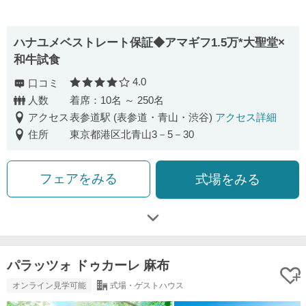
ハナユメベストレート保証◆アマギフ1.5万*大聖堂×
和牛試食
4.0
口コミ
口コミ評価
人数
着席：10名 ～ 250名
アクセス
表参道駅 (表参道・青山・渋谷)
アクセス詳細
住所
東京都港区北青山3－5－30
フェアをみる
式場をみる
パラッツォ ドゥカーレ 麻布
オンライン見学可能
式場・ゲストハウス