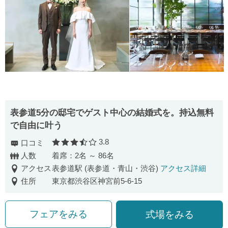
表参道5分の邸宅でゲスト中心の結婚式を。持込無料
で自由に叶う
3.8
口コミ
口コミ評価
人数
着席：2名 ～ 86名
アクセス
表参道駅 (表参道・青山・渋谷)
アクセス詳細
住所
東京都渋谷区神宮前5-6-15
フェアをみる
式場をみる