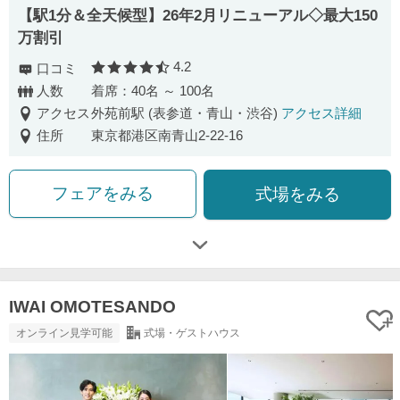
【駅1分＆全天候型】26年2月リニューアル◇最大150
万割引
4.2
口コミ
口コミ評価
人数
着席：40名 ～ 100名
アクセス
外苑前駅 (表参道・青山・渋谷)
アクセス詳細
住所
東京都港区南青山2-22-16
フェアをみる
式場をみる
IWAI OMOTESANDO
オンライン見学可能
式場・ゲストハウス