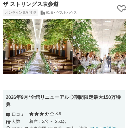
ザ ストリングス表参道
オンライン見学可能
式場・ゲストハウス
2026年9月*全館リニューアル◇期間限定最大150万特
典
3.9
口コミ
口コミ評価
人数
着席：2名 ～ 250名