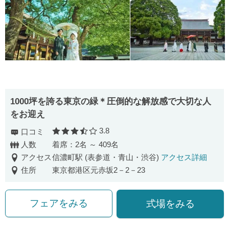
1000坪を誇る東京の緑＊圧倒的な解放感で大切な人
をお迎え
3.8
口コミ
口コミ評価
人数
着席：2名 ～ 409名
アクセス
信濃町駅 (表参道・青山・渋谷)
アクセス詳細
住所
東京都港区元赤坂2－2－23
フェアをみる
式場をみる