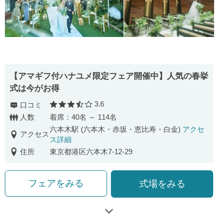
【アマギフ付ハナユメ限定フェア開催中】人気の春挙
式は今がお得
3.6
口コミ
口コミ評価
人数
着席：40名 ～ 114名
六本木駅 (六本木・赤坂・恵比寿・白金)
アクセ
アクセス
ス詳細
住所
東京都港区六本木7-12-29
フェアをみる
式場をみる