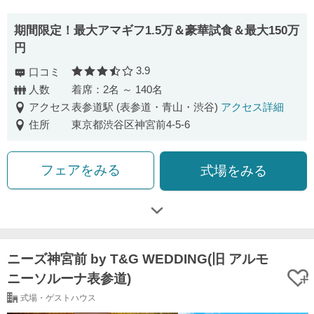
期間限定！最大アマギフ1.5万＆豪華試食＆最大150万
円
3.9
口コミ
口コミ評価
人数
着席：2名 ～ 140名
アクセス
表参道駅 (表参道・青山・渋谷)
アクセス詳細
住所
東京都渋谷区神宮前4-5-6
フェアをみる
式場をみる
ニーズ神宮前 by T&G WEDDING(旧 アルモ
ニーソルーナ表参道)
式場・ゲストハウス