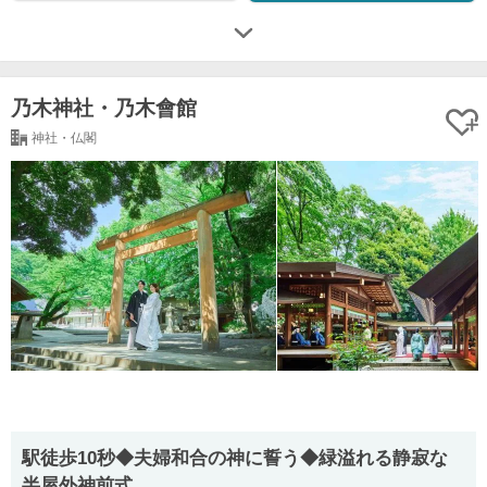
乃木神社・乃木會館
神社・仏閣
駅徒歩10秒◆夫婦和合の神に誓う◆緑溢れる静寂な
半屋外神前式