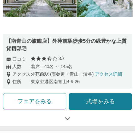
【南⻘⼭の旗艦店】外苑前駅徒歩5分の緑豊かな上質
貸切邸宅
3.7
口コミ
口コミ評価
人数
着席：40名 ～ 145名
アクセス
外苑前駅 (表参道・青山・渋谷)
アクセス詳細
住所
東京都港区南青山4-9-26
フェアをみる
式場をみる