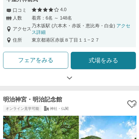
4.0
口コミ
口コミ評価
人数
着席：6名 ～ 148名
乃木坂駅 (六本木・赤坂・恵比寿・白金)
アクセ
アクセス
ス詳細
住所
東京都港区赤坂８丁目１１−２７
フェアをみる
式場をみる
明治神宮・明治記念館
オンライン見学可能
神社・仏閣