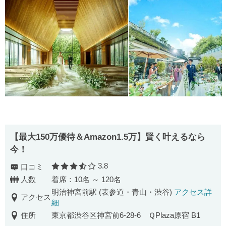
【最⼤150万優待＆Amazon1.5万】賢く叶えるなら
今！
3.8
口コミ
口コミ評価
人数
着席：10名 ～ 120名
明治神宮前駅 (表参道・青山・渋谷)
アクセス詳
アクセス
細
住所
東京都渋谷区神宮前6-28-6 ＱPlaza原宿 B1