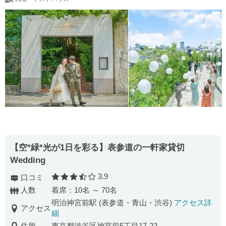
【空*緑*光が1日を彩る】表参道の一軒家貸切
Wedding
3.9
口コミ
口コミ評価
人数
着席：10名 ～ 70名
明治神宮前駅 (表参道・青山・渋谷)
アクセス詳
アクセス
細