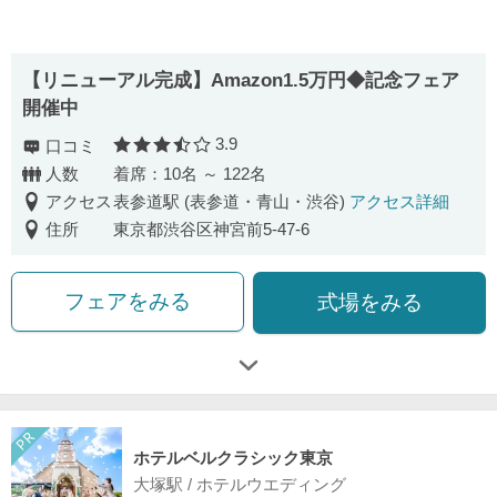
【リニューアル完成】Amazon1.5万円◆記念フェア
開催中
3.9
口コミ
口コミ評価
人数
着席：10名 ～ 122名
アクセス
表参道駅 (表参道・青山・渋谷)
アクセス詳細
住所
東京都渋谷区神宮前5-47-6
フェアをみる
式場をみる
ホテルベルクラシック東京
大塚駅 / ホテルウエディング