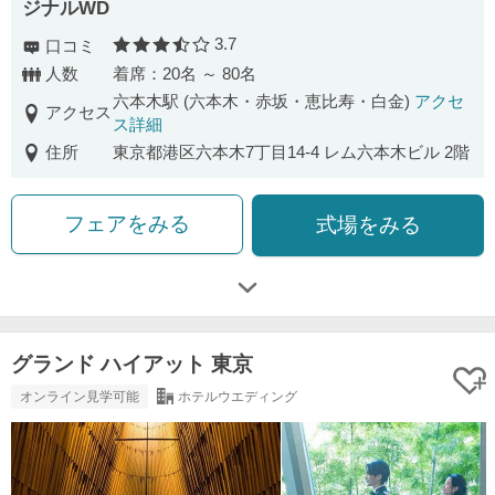
ジナルWD
3.7
口コミ
口コミ評価
人数
着席：20名 ～ 80名
六本木駅 (六本木・赤坂・恵比寿・白金)
アクセ
アクセス
ス詳細
住所
東京都港区六本木7丁目14-4 レム六本木ビル 2階
フェアをみる
式場をみる
グランド ハイアット 東京
オンライン見学可能
ホテルウエディング