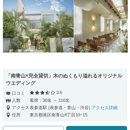
「南青山×完全貸切」木のぬくもり溢れるオリジナル
ウエディング
3.6
口コミ
口コミ評価
人数
着席：30名 ～ 110名
アクセス
表参道駅 (表参道・青山・渋谷)
アクセス詳細
住所
東京都港区南青山4丁目10−15