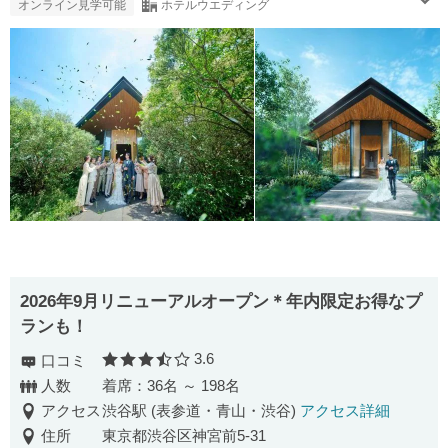
オンライン見学可能
ホテルウエディング
2026年9月リニューアルオープン＊年内限定お得なプ
ランも！
3.6
口コミ
口コミ評価
人数
着席：36名 ～ 198名
アクセス
渋谷駅 (表参道・青山・渋谷)
アクセス詳細
住所
東京都渋谷区神宮前5-31