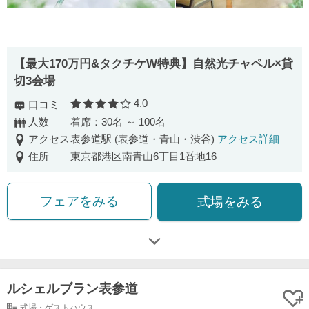
【最大170万円&タクチケW特典】自然光チャペル×貸
切3会場
4.0
口コミ
口コミ評価
人数
着席：30名 ～ 100名
アクセス
表参道駅 (表参道・青山・渋谷)
アクセス詳細
住所
東京都港区南青山6丁目1番地16
フェアをみる
式場をみる
ルシェルブラン表参道
式場・ゲストハウス