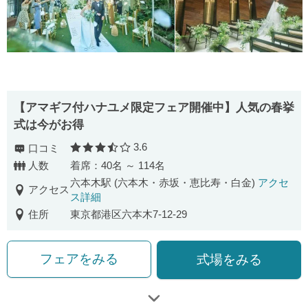
【アマギフ付ハナユメ限定フェア開催中】人気の春挙
式は今がお得
3.6
口コミ
口コミ評価
人数
着席：40名 ～ 114名
六本木駅 (六本木・赤坂・恵比寿・白金)
アクセ
アクセス
ス詳細
住所
東京都港区六本木7-12-29
フェアをみる
式場をみる