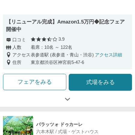
【リニューアル完成】Amazon1.5万円◆記念フェア
開催中
3.9
口コミ
口コミ評価
人数
着席：10名 ～ 122名
アクセス
表参道駅 (表参道・青山・渋谷)
アクセス詳細
住所
東京都渋谷区神宮前5-47-6
フェアをみる
式場をみる
パラッツォ ドゥカーレ
六本木駅 / 式場・ゲストハウス