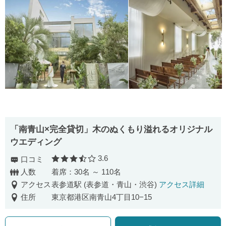
「南青山×完全貸切」木のぬくもり溢れるオリジナル
ウエディング
3.6
口コミ
口コミ評価
人数
着席：30名 ～ 110名
アクセス
表参道駅 (表参道・青山・渋谷)
アクセス詳細
住所
東京都港区南青山4丁目10−15