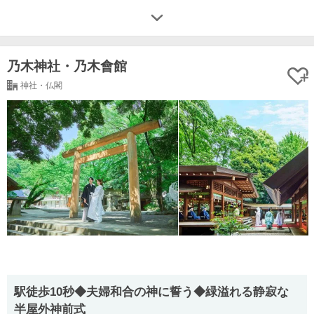
乃木神社・乃木會館
神社・仏閣
駅徒歩10秒◆夫婦和合の神に誓う◆緑溢れる静寂な
半屋外神前式