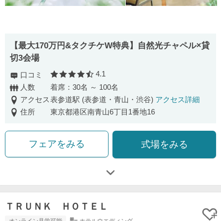
【最大170万円&タクチケW特典】自然光チャペル×貸
切3会場
4.1
口コミ
口コミ評価
人数
着席：30名 ～ 100名
アクセス
表参道駅 (表参道・青山・渋谷)
アクセス詳細
住所
東京都港区南青山6丁目1番地16
フェアをみる
式場をみる
ＴＲＵＮＫ ＨＯＴＥＬ