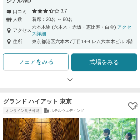
ジナルWD
3.7
口コミ
口コミ評価
人数
着席：20名 ～ 80名
六本木駅 (六本木・赤坂・恵比寿・白金)
アクセ
アクセス
ス詳細
住所
東京都港区六本木7丁目14-4 レム六本木ビル 2階
フェアをみる
式場をみる
グランド ハイアット 東京
オンライン見学可能
ホテルウエディング