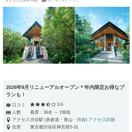
オンライン見学可能
ホテルウエディング
2026年9月リニューアルオープン＊年内限定お得なプ
ランも！
3.6
口コミ
口コミ評価
人数
着席：36名 ～ 198名
アクセス
渋谷駅 (表参道・青山・渋谷)
アクセス詳細
住所
東京都渋谷区神宮前5-31