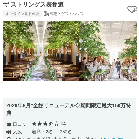
ザ ストリングス表参道
オンライン見学可能
式場・ゲストハウス
2026年9月*全館リニューアル◇期間限定最大150万特
典
3.9
口コミ
口コミ評価
人数
着席：2名 ～ 250名