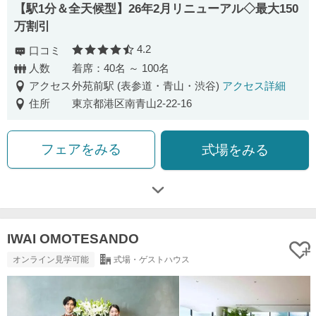
【駅1分＆全天候型】26年2月リニューアル◇最大150
万割引
4.2
口コミ
口コミ評価
人数
着席：40名 ～ 100名
アクセス
外苑前駅 (表参道・青山・渋谷)
アクセス詳細
住所
東京都港区南青山2-22-16
フェアをみる
式場をみる
IWAI OMOTESANDO
オンライン見学可能
式場・ゲストハウス