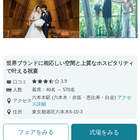
世界ブランドに相応しい空間と上質なホスピタリティ
で叶える祝宴
3.9
口コミ
口コミ評価
人数
着席：40名 ～ 570名
六本木駅 (六本木・赤坂・恵比寿・白金)
アクセ
アクセス
ス詳細
住所
東京都港区六本木6-10-3
フェアをみる
式場をみる