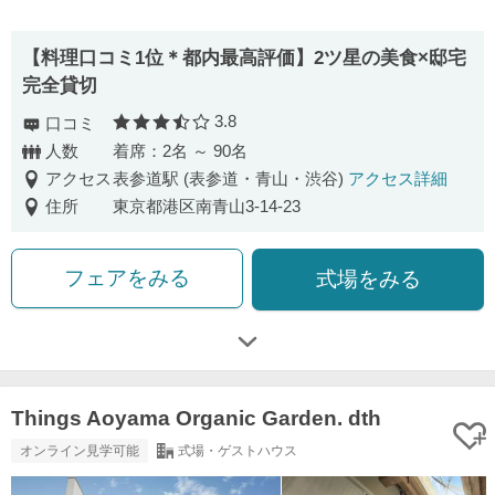
【料理口コミ1位＊都内最高評価】2ツ星の美食×邸宅
完全貸切
3.8
口コミ
口コミ評価
人数
着席：2名 ～ 90名
アクセス
表参道駅 (表参道・青山・渋谷)
アクセス詳細
住所
東京都港区南青山3-14-23
フェアをみる
式場をみる
Things Aoyama Organic Garden. dth
オンライン見学可能
式場・ゲストハウス