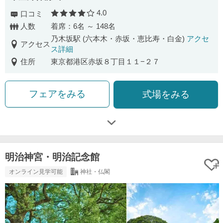
4.0
口コミ
口コミ評価
人数
着席：6名 ～ 148名
乃木坂駅 (六本木・赤坂・恵比寿・白金)
アクセ
アクセス
ス詳細
住所
東京都港区赤坂８丁目１１−２７
フェアをみる
式場をみる
明治神宮・明治記念館
オンライン見学可能
神社・仏閣