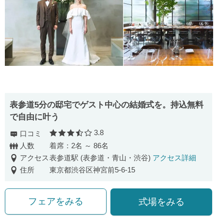
表参道5分の邸宅でゲスト中心の結婚式を。持込無料
で自由に叶う
3.8
口コミ
口コミ評価
人数
着席：2名 ～ 86名
アクセス
表参道駅 (表参道・青山・渋谷)
アクセス詳細
住所
東京都渋谷区神宮前5-6-15
フェアをみる
式場をみる