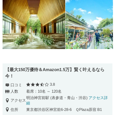
【最⼤150万優待＆Amazon1.5万】賢く叶えるなら
今！
3.8
口コミ
口コミ評価
人数
着席：10名 ～ 120名
明治神宮前駅 (表参道・青山・渋谷)
アクセス詳
アクセス
細
住所
東京都渋谷区神宮前6-28-6 ＱPlaza原宿 B1