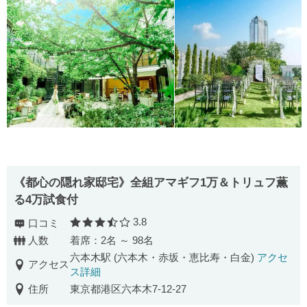
《都心の隠れ家邸宅》全組アマギフ1万＆トリュフ薫
る4万試食付
3.8
口コミ
口コミ評価
人数
着席：2名 ～ 98名
六本木駅 (六本木・赤坂・恵比寿・白金)
アクセ
アクセス
ス詳細
住所
東京都港区六本木7-12-27