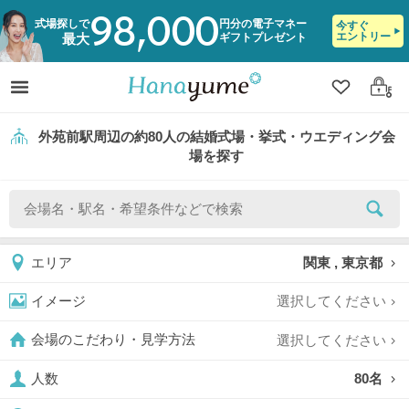
98,000
式場探しで
円分の電子マネー
今すぐ
エントリー
ギフトプレゼント
最大
クリップ
ログ
外苑前駅周辺の約80人の結婚式場・挙式・ウエディング会
場を探す
関東 , 東京都
エリア
選択してください
イメージ
選択してください
会場のこだわり・見学方法
80名
人数