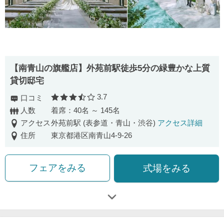
【南⻘⼭の旗艦店】外苑前駅徒歩5分の緑豊かな上質
貸切邸宅
3.7
口コミ
口コミ評価
人数
着席：40名 ～ 145名
アクセス
外苑前駅 (表参道・青山・渋谷)
アクセス詳細
住所
東京都港区南青山4-9-26
フェアをみる
式場をみる