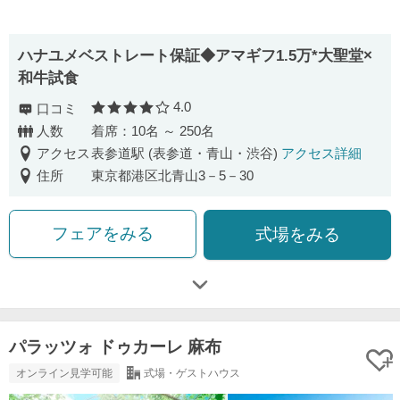
ハナユメベストレート保証◆アマギフ1.5万*大聖堂×
和牛試食
4.0
口コミ
口コミ評価
人数
着席：10名 ～ 250名
アクセス
表参道駅 (表参道・青山・渋谷)
アクセス詳細
住所
東京都港区北青山3－5－30
フェアをみる
式場をみる
パラッツォ ドゥカーレ 麻布
オンライン見学可能
式場・ゲストハウス