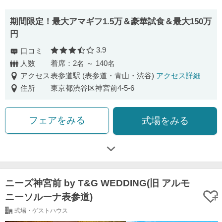
期間限定！最大アマギフ1.5万＆豪華試食＆最大150万
円
3.9
口コミ
口コミ評価
人数
着席：2名 ～ 140名
アクセス
表参道駅 (表参道・青山・渋谷)
アクセス詳細
住所
東京都渋谷区神宮前4-5-6
フェアをみる
式場をみる
ニーズ神宮前 by T&G WEDDING(旧 アルモ
ニーソルーナ表参道)
式場・ゲストハウス