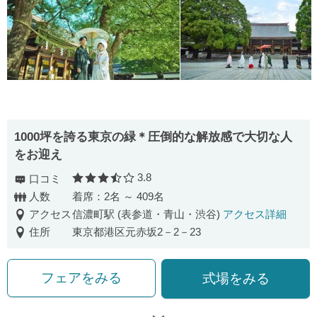
1000坪を誇る東京の緑＊圧倒的な解放感で大切な人
をお迎え
3.8
口コミ
口コミ評価
人数
着席：2名 ～ 409名
アクセス
信濃町駅 (表参道・青山・渋谷)
アクセス詳細
住所
東京都港区元赤坂2－2－23
フェアをみる
式場をみる