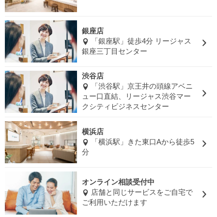
銀座店
「銀座駅」徒歩4分 リージャス
銀座三丁目センター
渋谷店
「渋谷駅」京王井の頭線アベニ
ュー口直結、リージャス渋谷マー
クシティビジネスセンター
横浜店
「横浜駅」きた東口Aから徒歩5
分
オンライン相談受付中
店舗と同じサービスをご自宅で
ご利用いただけます