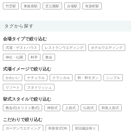
竹芝駅
東銀座駅
芝公園駅
台場駅
有楽町駅
タグから探す
会場タイプで絞り込む
式場・ゲストハウス
レストランウエディング
ホテルウエディング
神社・仏閣
料亭
教会
式場イメージで絞り込む
かわいい
ナチュラル
クラシカル
和・和モダン
シンプル
リゾート
スタイリッシュ
挙式スタイルで絞り込む
教会式(キリスト教式)
神前式
人前式
仏前式
和装人前式
こだわりで絞り込む
ガーデンウエディング
和装挙式OK
宿泊施設有り