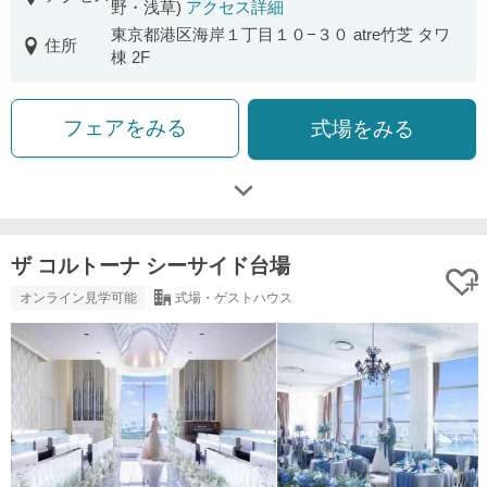
野・浅草)
アクセス詳細
東京都港区海岸１丁目１０−３０ atre竹芝 タワ
住所
棟 2F
フェアをみる
式場をみる
ザ コルトーナ シーサイド台場
オンライン見学可能
式場・ゲストハウス