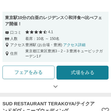
東京駅10分の白亜のレジデンス◇和洋食べ比べフェ
ア開催！
4.1
口コミ
口コミ評価
人数
着席：10名 ～ 150名
アクセス
豊洲駅 (お台場・豊洲)
アクセス詳細
東京都江東区豊洲3－2－3 豊洲キュービックガ
住所
ーデン1Ｆ
フェアをみる
式場をみる
SUD RESTAURANT TERAKOYA/テイクア
ンドギヴ・ニーズウェディング