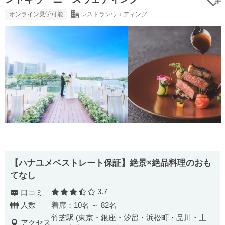
オンライン見学可能
レストランウエディング
【ハナユメベストレート保証】絶景×絶品料理のおも
てなし
3.7
口コミ
口コミ評価
人数
着席：10名 ～ 82名
竹芝駅 (東京・銀座・汐留・浜松町・品川・上
アクセス