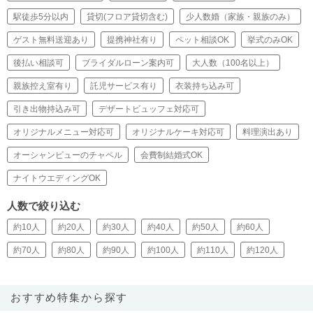
駅徒歩5分以内
貸切(フロア貸切含む)
少人数婚（家族・親族のみ）
ゲスト無料送迎あり
提携神社有り
ペット相談OK
挙式のみOK
後払い相談可
ブライダルローン案内可
大人数（100名以上）
親族控え室有り
託児サービス有り
衣装持ち込み可
引き出物持込み可
デザートビュッフェ対応可
オリジナルメニュー対応可
オリジナルケーキ対応可
料理演出あり
オーシャンビューのチャペル
会費制結婚式OK
ナイトウエディングOK
人数で絞り込む
約10人
約20人
約30人
約40人
約50人
約60人
約70人
約80人
約90人
約100人
約110人
約120人
おすすめ特集から探す