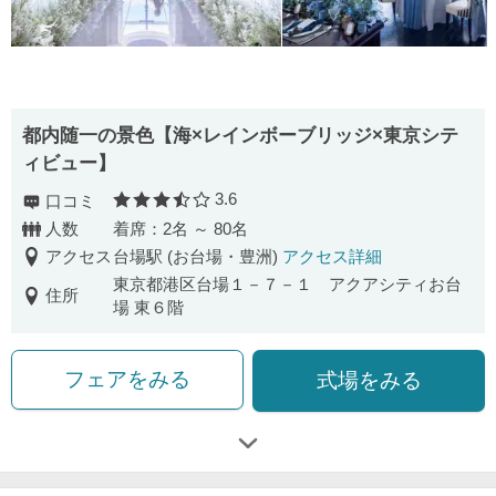
都内随一の景色【海×レインボーブリッジ×東京シテ
ィビュー】
3.6
口コミ
口コミ評価
人数
着席：2名 ～ 80名
アクセス
台場駅 (お台場・豊洲)
アクセス詳細
東京都港区台場１－７－１ アクアシティお台
住所
場 東６階
フェアをみる
式場をみる