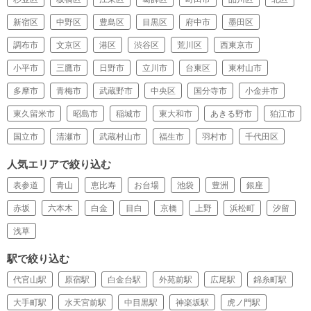
新宿区
中野区
豊島区
目黒区
府中市
墨田区
調布市
文京区
港区
渋谷区
荒川区
西東京市
小平市
三鷹市
日野市
立川市
台東区
東村山市
多摩市
青梅市
武蔵野市
中央区
国分寺市
小金井市
東久留米市
昭島市
稲城市
東大和市
あきる野市
狛江市
国立市
清瀬市
武蔵村山市
福生市
羽村市
千代田区
人気エリアで絞り込む
表参道
青山
恵比寿
お台場
池袋
豊洲
銀座
赤坂
六本木
白金
目白
京橋
上野
浜松町
汐留
浅草
駅で絞り込む
代官山駅
原宿駅
白金台駅
外苑前駅
広尾駅
錦糸町駅
大手町駅
水天宮前駅
中目黒駅
神楽坂駅
虎ノ門駅