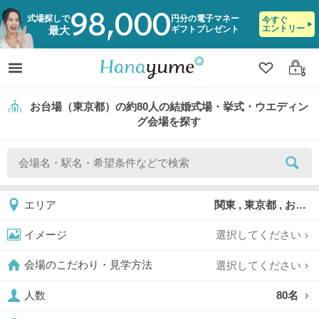
98,000
式場探しで
円分の電子マネー
今すぐ
エントリー
ギフトプレゼント
最大
クリップ
ログ
お台場（東京都）の約80人の結婚式場・挙式・ウエディン
グ会場を探す
関東 , 東京都 , お台場
エリア
選択してください
イメージ
選択してください
会場のこだわり・見学方法
80名
人数