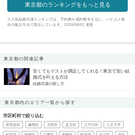
東京都のランキングをもっと見る
※人気結婚式場ランキングは、予約数や成約数等を元に、ハナユメ独
自の集計方法で算出しています。2026/08/01 更新
東京都の関連記事
安くてもゲストが満足してくれる！東京で安い結
婚式を叶える方法
結婚式場の探し方
東京都内のエリア一覧から探す
市区町村で絞り込む
世田谷区
練馬区
大田区
足立区
江戸川区
八王子市
杉並区
板橋区
江東区
葛飾区
町田市
品川区
北区