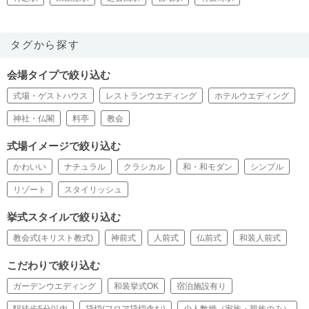
タグから探す
会場タイプで絞り込む
式場・ゲストハウス
レストランウエディング
ホテルウエディング
神社・仏閣
料亭
教会
式場イメージで絞り込む
かわいい
ナチュラル
クラシカル
和・和モダン
シンプル
リゾート
スタイリッシュ
挙式スタイルで絞り込む
教会式(キリスト教式)
神前式
人前式
仏前式
和装人前式
こだわりで絞り込む
ガーデンウエディング
和装挙式OK
宿泊施設有り