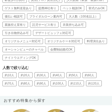
駅徒歩5分以内
貸切(フロア貸切含む)
少人数婚（家族・親族のみ）
ゲスト無料送迎あり
提携神社有り
ペット相談OK
挙式のみOK
後払い相談可
ブライダルローン案内可
大人数（100名以上）
親族控え室有り
託児サービス有り
衣装持ち込み可
引き出物持込み可
デザートビュッフェ対応可
オリジナルメニュー対応可
オリジナルケーキ対応可
料理演出あり
オーシャンビューのチャペル
会費制結婚式OK
ナイトウエディングOK
人数で絞り込む
約10人
約20人
約30人
約40人
約50人
約60人
約70人
約80人
約90人
約100人
約110人
約120人
おすすめ特集から探す