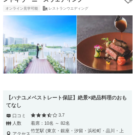
オンライン見学可能
レストランウエディング
【ハナユメベストレート保証】絶景×絶品料理のおも
てなし
3.7
口コミ
口コミ評価
人数
着席：10名 ～ 82名
竹芝駅 (東京・銀座・汐留・浜松町・品川・上
アクセス