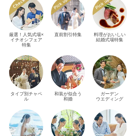
厳選！人気式場×
直前割引特集
料理がおいしい
イチオシフェア
結婚式場特集
特集
タイプ別チャペ
和装が似合う
ガーデン
ル
和婚
ウエディング