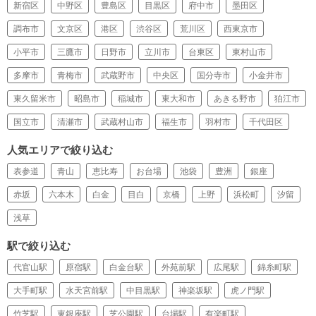
新宿区
中野区
豊島区
目黒区
府中市
墨田区
調布市
文京区
港区
渋谷区
荒川区
西東京市
小平市
三鷹市
日野市
立川市
台東区
東村山市
多摩市
青梅市
武蔵野市
中央区
国分寺市
小金井市
東久留米市
昭島市
稲城市
東大和市
あきる野市
狛江市
国立市
清瀬市
武蔵村山市
福生市
羽村市
千代田区
人気エリアで絞り込む
表参道
青山
恵比寿
お台場
池袋
豊洲
銀座
赤坂
六本木
白金
目白
京橋
上野
浜松町
汐留
浅草
駅で絞り込む
代官山駅
原宿駅
白金台駅
外苑前駅
広尾駅
錦糸町駅
大手町駅
水天宮前駅
中目黒駅
神楽坂駅
虎ノ門駅
竹芝駅
東銀座駅
芝公園駅
台場駅
有楽町駅