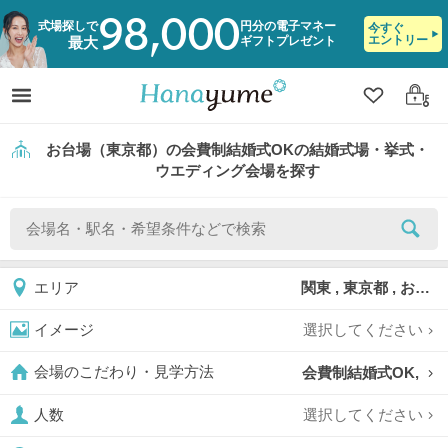
98,000
式場探しで
円分の電子マネー
今すぐ
エントリー
ギフトプレゼント
最大
クリップ
ログ
お台場（東京都）の会費制結婚式OKの結婚式場・挙式・
ウエディング会場を探す
関東 , 東京都 , お台場
エリア
選択してください
イメージ
会費制結婚式OK,
会場のこだわり・見学方法
選択してください
人数