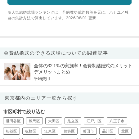
※人気結婚式場ランキングは、予約数や成約数等を元に、ハナユメ独
自の集計方法で算出しています。2026/08/01 更新
会費結婚式のできる式場についての関連記事
全体の32.1％の実施率！会費制結婚式のメリット
デメリットまとめ
平均費用
東京都内のエリア一覧から探す
市区町村で絞り込む
世田谷区
練馬区
大田区
足立区
江戸川区
八王子市
杉並区
板橋区
江東区
葛飾区
町田市
品川区
北区