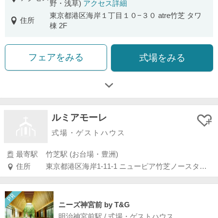
野・浅草)
アクセス詳細
東京都港区海岸１丁目１０−３０ atre竹芝 タワ
住所
棟 2F
フェアをみる
式場をみる
ルミアモーレ
式場・ゲストハウス
最寄駅
竹芝駅 (お台場・豊洲)
住所
東京都港区海岸1-11-1 ニューピア竹芝ノースタワー3F
ニーズ神宮前 by T&G
明治神宮前駅 / 式場・ゲストハウス