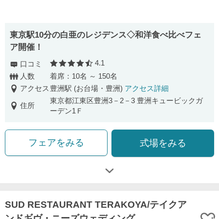
東京駅10分の白亜のレジデンス◇和洋食べ比べフェ
ア開催！
4.1
口コミ
口コミ評価
人数
着席：10名 ～ 150名
アクセス
豊洲駅 (お台場・豊洲)
アクセス詳細
東京都江東区豊洲3－2－3 豊洲キュービックガ
住所
ーデン1Ｆ
フェアをみる
式場をみる
SUD RESTAURANT TERAKOYA/テイクア
ンドギヴ・ニーズウェディング