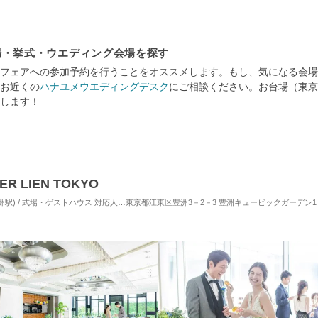
場・挙式・ウエディング会場を探す
フェアへの参加予約を行うことをオススメします。もし、気になる会場
お近くの
ハナユメウエディングデスク
にご相談ください。お台場（東京
します！
 LIEN TOKYO
洲駅) / 式場・ゲストハウス
対応人数: 着席：10名 ～ 150名
東京都江東区豊洲3－2－3 豊洲キュービックガーデン1
挙式スタイル: 教会式(キリス