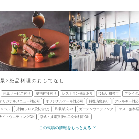
景×絶品料理のおもてなし
託児サービス有り
提携神社有り
レストラン併設あり
後払い相談可
ブライダ
オリジナルメニュー対応可
オリジナルケーキ対応可
料理演出あり
アレルギー対応
チャペル
貸切(フロア貸切含む)
和装挙式OK
ガーデンウエディング
ゲスト無料
ナイトウエディングOK
挙式・披露宴後の二次会利用OK
この式場の情報をもっと見る