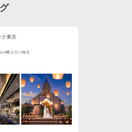
グ
ック東京
ル×神コスパＷＤ