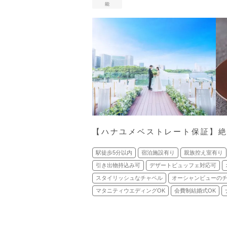
能
【ハナユメベストレート保証】絶
駅徒歩5分以内
宿泊施設有り
親族控え室有り
引き出物持込み可
デザートビュッフェ対応可
スタイリッシュなチャペル
オーシャンビューの
マタニティウエディングOK
会費制結婚式OK