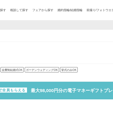
探す
相談して探す
フェアから探す
婚約指輪/結婚指輪
前撮り/フォトウエ
会費制結婚式OK
ガーデンウェディングOK
挙式のみOK
最大98,000円分の電子マネーギフトプ
で全員もらえる