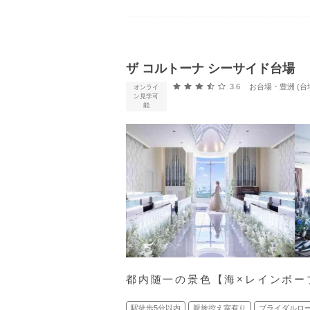
ザ コルトーナ シーサイド台場
口コミ評価
3.6
お台場・豊洲 (台
オンライ
ン見学可
能
都内随一の景色【海×レインボー
駅徒歩5分以内
親族控え室有り
ブライダルロ