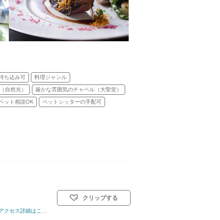
持ち込み可
料理ジャンル
（自然光）
厳かな雰囲気のチャペル（大聖堂）
ペット相談OK
ペットシッターの手配可
クリップする
82名
アクセス詳細はこちら
挙式スタイル: 教会式(キリスト教式)／神前式／人前式／和装人前式