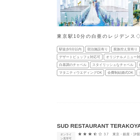
東京駅10分の白亜のレジデンス
駅徒歩5分以内
宿泊施設有り
親族控え室有り
デザートビュッフェ対応可
オリジナルメニュー
白基調のチャペル
スタイリッシュなチャペル
マタニティウエディングOK
会費制結婚式OK
SUD RESTAURANT TER
口コミ評価
3.7
東京・銀座・汐留・浜松町・品
オンライ
ン見学可