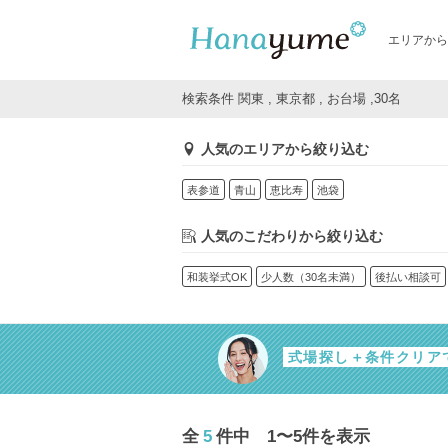
エリアから
検索条件 関東 , 東京都 , お台場 ,30名
人気のエリアから絞り込む
表参道
青山
恵比寿
池袋
人気のこだわりから絞り込む
和装挙式OK
少人数（30名未満）
後払い相談可
式場探し＋条件クリア
全
5
件中 1〜5件を表示