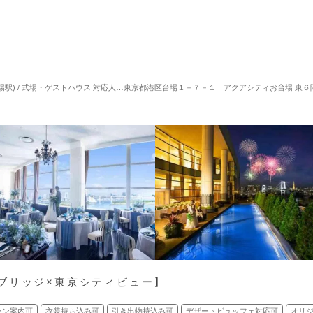
場駅) / 式場・ゲストハウス
対応人数: 着席：2名 ～ 80名
東京都港区台場１－７－１ アクアシティお台場 東６
挙式スタイル: 教会式(キリスト教
ブリッジ×東京シティビュー】
ーン案内可
衣装持ち込み可
引き出物持込み可
デザートビュッフェ対応可
オリ