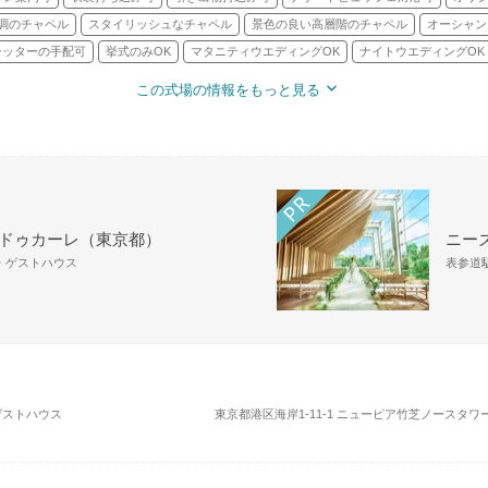
調のチャペル
スタイリッシュなチャペル
景色の良い高層階のチャペル
オーシャン
シッターの手配可
挙式のみOK
マタニティウエディングOK
ナイトウエディングOK
この式場の情報をもっと見る
 ドゥカーレ（東京都）
ニーズ
場・ゲストハウス
表参道駅
・ゲストハウス
東京都港区海岸1-11-1 ニューピア竹芝ノースタワー