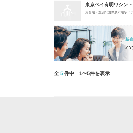
東京ベイ有明ワシント
お台場・豊洲/ (国際展示場駅)/
新
ハ
全
5
件中 1〜5件を表示