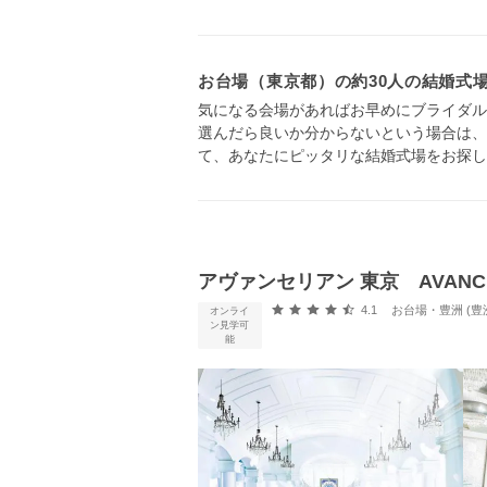
お台場（東京都）の約30人の結婚式
気になる会場があればお早めにブライダル
選んだら良いか分からないという場合は、
て、あなたにピッタリな結婚式場をお探し
アヴァンセリアン 東京 AVANCER
口コミ評価
4.1
お台場・豊洲 (豊
オンライ
ン見学可
能