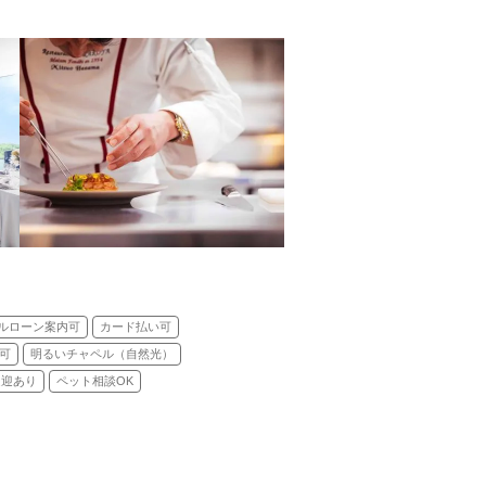
ルローン案内可
カード払い可
可
明るいチャペル（自然光）
送迎あり
ペット相談OK