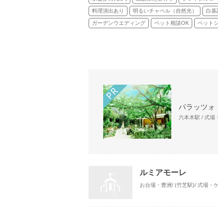
料理演出あり
明るいチャペル（自然光）
白基
ガーデンウエディング
ペット相談OK
ペット
パラッツォ
六本木駅 / 式
ルミアモーレ
お台場・豊洲/ (竹芝駅)/ 式場