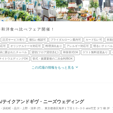
◇和洋食べ比べフェア開催！
託児サービス有り
後払い相談可
ブライダルローン案内可
カード払い可
衣装
対応可
オリジナルケーキ対応可
料理演出あり
アレルギー対応可
明るいチャペル
緑に囲まれたチャペル
貸切(フロア貸切含む)
和装挙式OK
ゲスト無料送迎あり
ナイトウエディングOK
挙式・披露宴後の二次会利用OK
この式場の情報をもっと見る
AKOYA/テイクアンドギヴ・ニーズウェディング
川・上野・浅草 (竹芝駅) / レストランウエディング
東京都港区海岸１丁目１０−３０ atre竹芝 タワ 棟 2F
対応人数: 着席：10名 ～ 